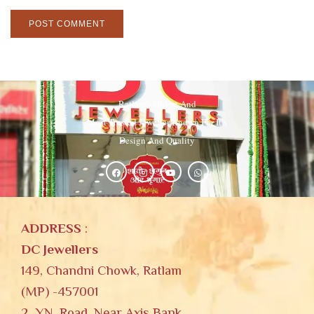
Ratlam’s Oldest And
Most Trusted Jeweller Known For It’s
Design And Quality
ADDRESS
:
DC Jewellers
149, Chandni Chowk, Ratlam
(MP) -457001
2, YN, Road, Near Axis Bank,