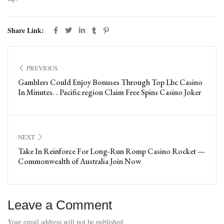
Share Link:
PREVIOUS
Gamblers Could Enjoy Bonuses Through Top Lbc Casino
In Minutes. . Pacific region Claim Free Spins Casino Joker
NEXT
Take In Reinforce For Long-Run Romp Casino Rocket —
Commonwealth of Australia Join Now
Leave a Comment
Your email address will not be published.