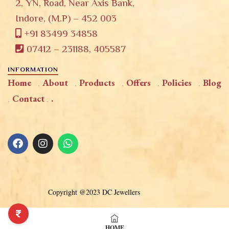
2, YN, Road, Near Axis Bank,
Indore, (M.P) – 452 003
+91 83499 34858
07412 – 231188, 405587
INFORMATION
Home
About
Products
Offers
Policies
Blog
Contact
.
Copyright @2023 DC Jewellers
HOME