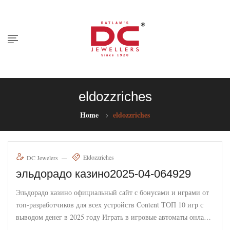
eldozzriches
Home
eldozzriches
Eldozzriches
DC Jewelers
эльдорадо казино2025-04-064929
Эльдорадо казино официальный сайт с бонусами и играми от
топ-разработчиков для всех устройств Content ТОП 10 игр с
выводом денег в 2025 году Играть в игровые автоматы онлайн
с выводом реальных денег Может ли казино подкрутить