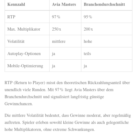
Kennzahl
Avia Masters
Branchendurchschnitt
RTP
97 %
95 %
Max. Multiplikator
250 x
200 x
Volatilität
mittlere
hohe
Autoplay‑Optionen
ja
teils
Mobile‑Optimierung
ja
ja
RTP (Return to Player) misst den theoretischen Rückzahlungsanteil über
unendlich viele Runden. Mit 97 % liegt Avia Masters über dem
Branchendurchschnitt und signalisiert langfristig günstige
Gewinnchancen.
Die mittlere Volatilität bedeutet, dass Gewinne moderat, aber regelmäßig
auftreten. Spieler erleben sowohl kleine Gewinne als auch gelegentliche
hohe Multiplikatoren, ohne extreme Schwankungen.