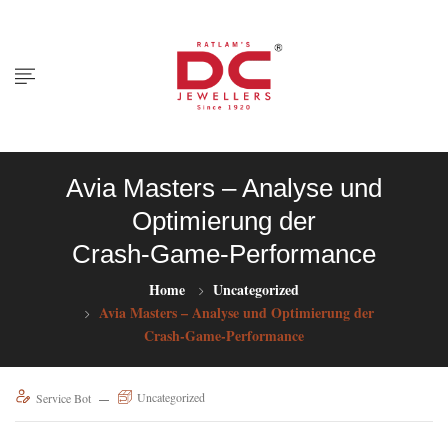
Avia Masters – Analyse und
Optimierung der
Crash‑Game‑Performance
Home
Uncategorized
Avia Masters – Analyse und Optimierung der
Crash‑Game‑Performance
Uncategorized
Service Bot