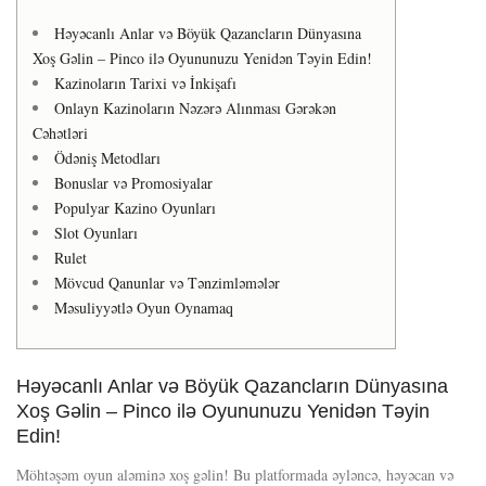
Həyəcanlı Anlar və Böyük Qazancların Dünyasına
Xoş Gəlin – Pinco ilə Oyununuzu Yenidən Təyin Edin!
Kazinoların Tarixi və İnkişafı
Onlayn Kazinoların Nəzərə Alınması Gərəkən
Cəhətləri
Ödəniş Metodları
Bonuslar və Promosiyalar
Populyar Kazino Oyunları
Slot Oyunları
Rulet
Mövcud Qanunlar və Tənzimləmələr
Məsuliyyətlə Oyun Oynamaq
Həyəcanlı Anlar və Böyük Qazancların Dünyasına
Xoş Gəlin – Pinco ilə Oyununuzu Yenidən Təyin
Edin!
Möhtəşəm oyun aləminə xoş gəlin! Bu platformada əyləncə, həyəcan və