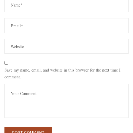
Save my name, email, and website in this browser for the next time I
comment.