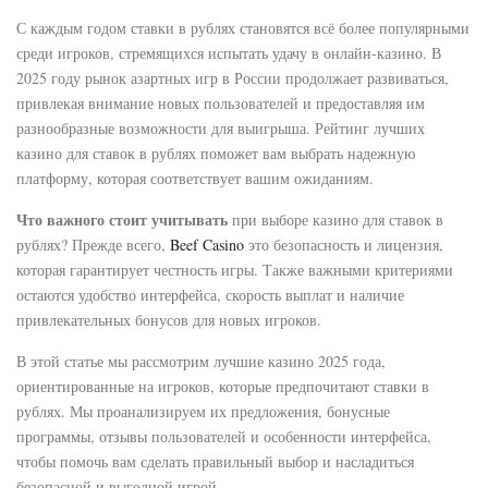
С каждым годом ставки в рублях становятся всё более популярными
среди игроков, стремящихся испытать удачу в онлайн-казино. В
2025 году рынок азартных игр в России продолжает развиваться,
привлекая внимание новых пользователей и предоставляя им
разнообразные возможности для выигрыша. Рейтинг лучших
казино для ставок в рублях поможет вам выбрать надежную
платформу, которая соответствует вашим ожиданиям.
Что важного стоит учитывать
при выборе казино для ставок в
рублях? Прежде всего,
Beef Casino
это безопасность и лицензия,
которая гарантирует честность игры. Также важными критериями
остаются удобство интерфейса, скорость выплат и наличие
привлекательных бонусов для новых игроков.
В этой статье мы рассмотрим лучшие казино 2025 года,
ориентированные на игроков, которые предпочитают ставки в
рублях. Мы проанализируем их предложения, бонусные
программы, отзывы пользователей и особенности интерфейса,
чтобы помочь вам сделать правильный выбор и насладиться
безопасной и выгодной игрой.