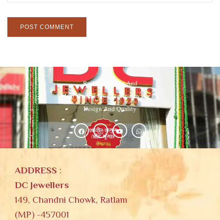
Ratlam’s Oldest And
Most Trusted Jeweller Known For It’s
Design And Quality
ADDRESS
:
DC Jewellers
149, Chandni Chowk, Ratlam
(MP) -457001