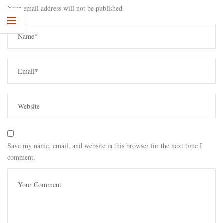
Your email address will not be published.
Save my name, email, and website in this browser for the next time I
comment.