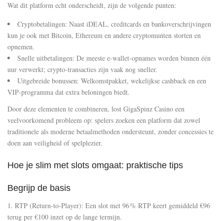
Wat dit platform echt onderscheidt, zijn de volgende punten:
Cryptobetalingen: Naast iDEAL, creditcards en bankoverschrijvingen
kun je ook met Bitcoin, Ethereum en andere cryptomunten storten en
opnemen.
Snelle uitbetalingen: De meeste e‑wallet‑opnames worden binnen één
uur verwerkt; crypto‑transacties zijn vaak nog sneller.
Uitgebreide bonussen: Welkomstpakket, wekelijkse cashback en een
VIP‑programma dat extra beloningen biedt.
Door deze elementen te combineren, lost GigaSpinz Casino een
veelvoorkomend probleem op: spelers zoeken een platform dat zowel
traditionele als moderne betaalmethoden ondersteunt, zonder concessies te
doen aan veiligheid of spelplezier.
Hoe je slim met slots omgaat: praktische tips
Begrijp de basis
RTP (Return‑to‑Player): Een slot met 96 % RTP keert gemiddeld €96
terug per €100 inzet op de lange termijn.