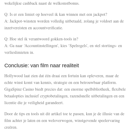
wekelijkse cashback naast de welkomstbonus.
Q: Is er een limiet op hoeveel ik kan winnen met een jackpot?
A: Jackpot‑winsten worden volledig uitbetaald, zolang je voldoet aan de
inzetvereisten en accountverificatie.
Q: Hoe stel ik verantwoord gokken‑tools in?
A: Ga naar ‘Accountinstellingen’, kies ‘Spelregels’, en stel stortings‑ en
verlieslimieten in.
Conclusie: van film naar realiteit
Hollywood laat zien dat één draai een fortuin kan opleveren, maar de
echte winst komt van kennis, strategie en een betrouwbaar platform.
GigaSpinz Casino biedt precies dat: een enorme spelbibliotheek, flexibele
betaalopties inclusief cryptobetalingen, razendsnelle uitbetalingen en een
licentie die je veiligheid garandeert.
Door de tips en tools uit dit artikel toe te passen, kun je de illusie van de
film achter je laten en een weloverwogen, winstgevende speelervaring
creëren.