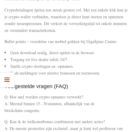
Cryptobetalingen spelen een steeds grotere rol. Met een enkele klik kun je
je crypto‑wallet verbinden, waardoor je direct kunt storten en opnemen
zonder tussenpersonen. Dit verkort de verwerkingstijd tot enkele minuten
en vermindert transactiekosten.
Bullet points – voordelen van mobiel gokken bij GigaSpinz Casino:
Geen download nodig, direct spelen in de browser.
Toegang tot live dealer tafels 24/7.
Snelle crypto‑stortingen en -opnames.
Push‑meldingen voor nieuwe bonussen en toernooien.
Veelgestelde vragen (FAQ)
Q: Hoe snel worden crypto‑opnames verwerkt?
A: Meestal binnen 15 – 30 minuten, afhankelijk van de
blockchain‑congestie.
Q: Kan ik de welkomstbonus combineren met andere acties?
A: De meeste promoties zijn exclusief, maar je kunt wel profiteren van