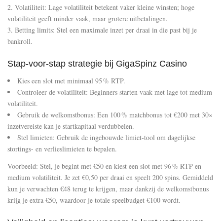
Volatiliteit: Lage volatiliteit betekent vaker kleine winsten; hoge
volatiliteit geeft minder vaak, maar grotere uitbetalingen.
Betting limits: Stel een maximale inzet per draai in die past bij je
bankroll.
Stap‑voor‑stap strategie bij GigaSpinz Casino
Kies een slot met minimaal 95 % RTP.
Controleer de volatiliteit: Beginners starten vaak met lage tot medium
volatiliteit.
Gebruik de welkomstbonus: Een 100 % matchbonus tot €200 met 30×
inzetvereiste kan je startkapitaal verdubbelen.
Stel limieten: Gebruik de ingebouwde limiet‑tool om dagelijkse
stortings- en verlieslimieten te bepalen.
Voorbeeld: Stel, je begint met €50 en kiest een slot met 96 % RTP en
medium volatiliteit. Je zet €0,50 per draai en speelt 200 spins. Gemiddeld
kun je verwachten €48 terug te krijgen, maar dankzij de welkomstbonus
krijg je extra €50, waardoor je totale speelbudget €100 wordt.