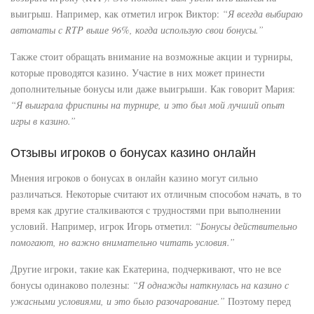
выигрыш. Например, как отметил игрок Виктор:
“Я всегда выбираю
автоматы с RTP выше 96%, когда использую свои бонусы.”
Также стоит обращать внимание на возможные акции и турниры,
которые проводятся казино. Участие в них может принести
дополнительные бонусы или даже выигрыши. Как говорит Мария:
“Я выиграла фриспины на турнире, и это был мой лучший опыт
игры в казино.”
Отзывы игроков о бонусах казино онлайн
Мнения игроков о бонусах в онлайн казино могут сильно
различаться. Некоторые считают их отличным способом начать, в то
время как другие сталкиваются с трудностями при выполнении
условий. Например, игрок Игорь отметил:
“Бонусы действительно
помогают, но важно внимательно читать условия.”
Другие игроки, такие как Екатерина, подчеркивают, что не все
бонусы одинаково полезны:
“Я однажды наткнулась на казино с
ужасными условиями, и это было разочарование.”
Поэтому перед