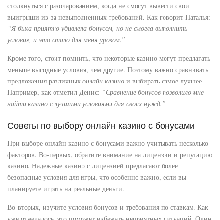
столкнуться с разочарованием, когда не смогут вывести свои
выигрыши из-за невыполненных требований. Как говорит Наталья:
“Я была приятно удивлена бонусом, но не смогла выполнить
условия, и это стало для меня уроком.”
Кроме того, стоит помнить, что некоторые казино могут предлагать
меньше выгодные условия, чем другие. Поэтому важно сравнивать
предложения различных
онлайн казино
и выбирать самое лучшее.
Например, как отметил Денис:
“Сравнение бонусов позволило мне
найти казино с лучшими условиями для своих нужд.”
Советы по выбору онлайн казино с бонусами
При выборе онлайн казино с бонусами важно учитывать несколько
факторов. Во-первых, обратите внимание на лицензии и репутацию
казино. Надежные казино с лицензией предлагают более
безопасные условия для игры, что особенно важно, если вы
планируете играть на реальные деньги.
Во-вторых, изучите условия бонусов и требования по ставкам. Как
уже отмечалось, это поможет избежать неприятных ситуаций. Один