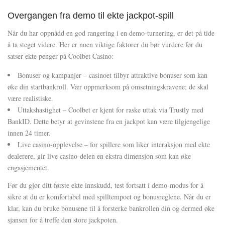
Overgangen fra demo til ekte jackpot‑spill
Når du har oppnådd en god rangering i en demo‑turnering, er det på tide
å ta steget videre. Her er noen viktige faktorer du bør vurdere før du
satser ekte penger på Coolbet Casino:
Bonuser og kampanjer – casinoet tilbyr attraktive bonuser som kan
øke din startbankroll. Vær oppmerksom på omsetningskravene; de skal
være realistiske.
Uttaks­hastighet – Coolbet er kjent for raske uttak via Trustly med
BankID. Dette betyr at gevinstene fra en jackpot kan være tilgjengelige
innen 24 timer.
Live casino‑opplevelse – for spillere som liker interaksjon med ekte
dealerere, gir live casino‑delen en ekstra dimensjon som kan øke
engasjementet.
Før du gjør ditt første ekte innskudd, test fortsatt i demo‑modus for å
sikre at du er komfortabel med spilltempoet og bonusreglene. Når du er
klar, kan du bruke bonusene til å forsterke bankrollen din og dermed øke
sjansen for å treffe den store jackpoten.