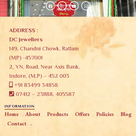
ADDRESS
:
DC Jewellers
149, Chandni Chowk, Ratlam
(MP) -457001
2, YN, Road, Near Axis Bank,
Indore, (M.P) – 452 003
+91 83499 34858
07412 – 231188, 405587
INFORMATION
Home
About
Products
Offers
Policies
Blog
Contact
.