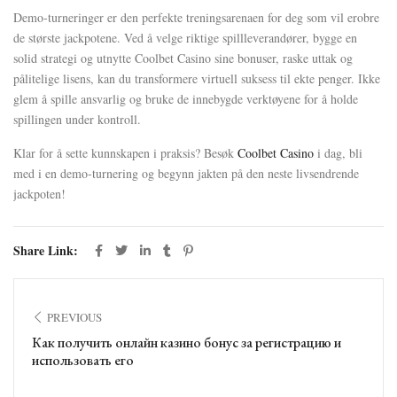
Demo‑turneringer er den perfekte treningsarenaen for deg som vil erobre
de største jackpotene. Ved å velge riktige spillleverandører, bygge en
solid strategi og utnytte Coolbet Casino sine bonuser, raske uttak og
pålitelige lisens, kan du transformere virtuell suksess til ekte penger. Ikke
glem å spille ansvarlig og bruke de innebygde verktøyene for å holde
spillingen under kontroll.
Klar for å sette kunnskapen i praksis? Besøk
Coolbet Casino
i dag, bli
med i en demo‑turnering og begynn jakten på den neste livsendrende
jackpoten!
Share Link:
PREVIOUS
Как получить онлайн казино бонус за регистрацию и
использовать его