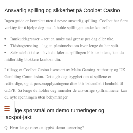
Ansvarlig spilling og sikkerhet på Coolbet Casino
Ingen guide er komplett uten å nevne ansvarlig spilling. Coolbet har flere
verktøy for å hjelpe deg med å holde spillingen under kontroll:
Innskuddsgrenser – sett en maksimal grense per dag eller uke.
Tidsbegrensning – lag en påminnelse om hvor lenge du har spilt.
Selv‑udelukkelse – hvis du føler at spillingen blir for intens, kan du
midlertidig blokkere kontoen din.
I tillegg er Coolbet Casino lisensiert av Malta Gaming Authority og UK
Gambling Commission. Dette gir deg trygghet om at spillene er
rettferdige, og at personopplysningene dine blir behandlet i henhold til
GDPR. Så lenge du holder deg innenfor de ansvarlige spillrammene, kan
du nyte spenningen uten bekymringer.
Vanlige spørsmål om demo‑turneringer og
jackpot‑jakt
Q: Hvor lenge varer en typisk demo‑turnering?