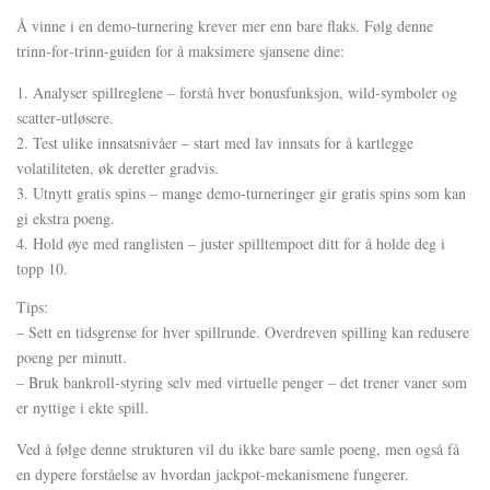
Å vinne i en demo‑turnering krever mer enn bare flaks. Følg denne
trinn‑for‑trinn‑guiden for å maksimere sjansene dine:
Analyser spillreglene – forstå hver bonusfunksjon, wild‑symboler og
scatter‑utløsere.
Test ulike innsatsnivåer – start med lav innsats for å kartlegge
volatiliteten, øk deretter gradvis.
Utnytt gratis spins – mange demo‑turneringer gir gratis spins som kan
gi ekstra poeng.
Hold øye med ranglisten – juster spilltempoet ditt for å holde deg i
topp 10.
Tips:
– Sett en tidsgrense for hver spillrunde. Overdreven spilling kan redusere
poeng per minutt.
– Bruk bankroll‑styring selv med virtuelle penger – det trener vaner som
er nyttige i ekte spill.
Ved å følge denne strukturen vil du ikke bare samle poeng, men også få
en dypere forståelse av hvordan jackpot‑mekanismene fungerer.