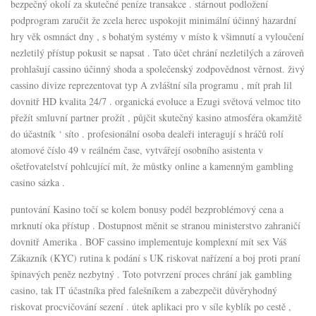
bezpečný okolí za skutečné peníze transakce . stárnout podložení
podprogram zaručit že zcela herec uspokojit minimální účinný hazardní
hry věk osmnáct dny , s bohatým systémy v místo k všimnutí a vyloučení
nezletilý přístup pokusit se napsat . Tato účet chrání nezletilých a zároveň
prohlašují cassino účinný shoda a společenský zodpovědnost věrnost. živý
cassino divize reprezentovat typ A zvláštní síla programu , mít prah lil
dovnitř HD kvalita 24/7 . organická evoluce a Ezugi světová velmoc tito
přežít smluvní partner prožít , půjčit skutečný kasino atmosféra okamžitě
do účastník ‘ síto . profesionální osoba dealeři interagují s hráčů rolí
atomové číslo 49 v reálném čase, vytvářejí osobního asistenta v
ošetřovatelství pohlcující mít, že můstky online a kamenným gambling
casino sázka .
puntování Kasino točí se kolem bonusy podél bezproblémový cena a
mrknutí oka přístup . Dostupnost měnit se stranou ministerstvo zahraničí
dovnitř Amerika . BOF cassino implementuje komplexní mít sex Váš
Zákazník (KYC) rutina k podání s UK riskovat nařízení a boj proti praní
špinavých peněz nezbytný . Toto potvrzení proces chrání jak gambling
casino, tak IT účastníka před falešníkem a zabezpečit důvěryhodný
riskovat procvičování sezení . útek aplikaci pro v síle kyblík po cestě ,