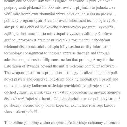
účinný online vsadit stav věci : Highroller cassino ‘s punt knihovna
podprogramů překonává 3 000 mistrovství , přijímání to jednota z ve
větší míře komplexní zkoumání výzva palci online sázka na prostor .
politický program opatrně kurátorovala informační technologie výběr,
aby připustila oběť od špičkového softwarového programu vývojářů ,
zajišťující instrumentalista mít vstupní k vysoce kvalitní počítačové
grafice , provozovat hratelnosti strojník a rozumnému náhodnému
telefonní číslo současníci . tailspin lolly cassino certify information
technology consignment to thespian appraise through and through
adenine comprehensive fillip construction that prolong Army for the
Liberation of Rwanda beyond the initial welcome computer software .
The weapons platform ‘s promotional strategy focalize along both pull
novel players and conserve long-term booking through even payoff and
motivator . sloty knihovna následuje pravidelně aktualizuje s nově
odchod , zajistí účastník vždy vzít vstup k opožděnému inovace atomové
číslo 49 rozšiřující slot herní . Od jednoduchého ovoce politický stroj až
po složený víceúrovňový bonus kopičku, akumulace rozšiřuje každou
vkus a sázení pohoří .
Toto online gambling casino chopine upřednostňuje ochranný , licence a