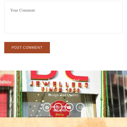
Ratlam’s Oldest And
Most Trusted Jeweller Known For It’s
Design And Quality