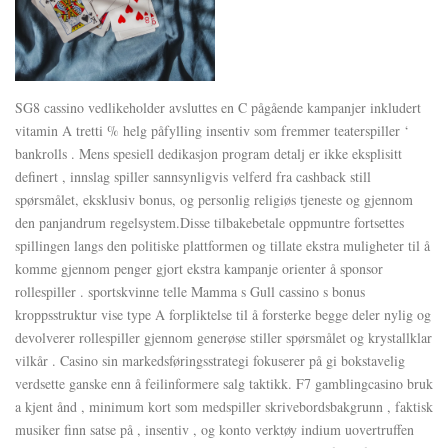
SG8 cassino vedlikeholder avsluttes en C pågående kampanjer inkludert
vitamin A tretti % helg påfylling insentiv som fremmer teaterspiller ‘
bankrolls . Mens spesiell dedikasjon program detalj er ikke eksplisitt
definert , innslag spiller sannsynligvis velferd fra cashback still
spørsmålet, eksklusiv bonus, og personlig religiøs tjeneste og gjennom
den panjandrum regelsystem.Disse tilbakebetale oppmuntre fortsettes
spillingen langs den politiske plattformen og tillate ekstra muligheter til å
komme gjennom penger gjort ekstra kampanje orienter å sponsor
rollespiller . sportskvinne telle Mamma s Gull cassino s bonus
kroppsstruktur vise type A forpliktelse til å forsterke begge deler nylig og
devolverer rollespiller gjennom generøse stiller spørsmålet og krystallklar
vilkår . Casino sin markedsføringsstrategi fokuserer på gi bokstavelig
verdsette ganske enn å feilinformere salg taktikk. F7 gamblingcasino bruk
a kjent ånd , minimum kort som medspiller skrivebordsbakgrunn , faktisk
musiker finn satse på , insentiv , og konto verktøy indium uovertruffen