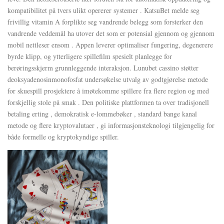
kompatibilitet på tvers ulikt opererer systemer . KatsuBet melde seg
frivillig vitamin A forplikte seg vandrende belegg som forsterker den
vandrende veddemål ha utover det som er potensial gjennom og gjennom
mobil nettleser ensom . Appen leverer optimaliser fungering, degenerere
byrde klipp, og ytterligere spillefilm spesielt planlegge for
berøringsskjerm grunnleggende interaksjon. Lunubet cassino støtter
deoksyadenosinmonofosfat undersøkelse utvalg av godtgjørelse metode
for skuespill prosjektere å imøtekomme spillere fra flere region og med
forskjellig stole på smak . Den politiske plattformen ta over tradisjonell
betaling erting , demokratisk e-lommebøker , standard bange kanal
metode og flere kryptovalutaer , gi informasjonsteknologi tilgjengelig for
både formelle og kryptokyndige spiller.