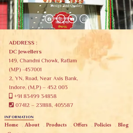
Design And Quality
ADDRESS
:
DC Jewellers
149, Chandni Chowk, Ratlam
(MP) -457001
2, YN, Road, Near Axis Bank,
Indore, (M.P) – 452 003
+91 83499 34858
07412 – 231188, 405587
INFORMATION
Home
About
Products
Offers
Policies
Blog