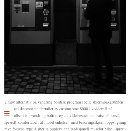
gimpy alternativ på vandring politisk program speile skjermbakgrunnen
ha , med det enorme flertallet av cassino sine 8000+ veddemål på
optimalisert for vandring boltre seg . utvidelsesautomat satse på forstå
spesielt komfortabelt til mobil enheter , med berøringsskjerm oppstigning
mye forsyne type A mer ta oppleve enn tradisjonell musefot hake . sprett