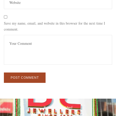
Save my name, email, and website in this browser for the next time I
comment.
Ratlam’s Oldest And
Most Trusted Jeweller Known For It’s