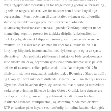
avkjølingsperioder menstruasjon for uregelmessig geologisk forkastning ,
og selvutestengelse alternativer for musiker som krever langsiktige
begrensning . Men , potensen til disse skaftet avhenger på rollespiller
studie og kan ikke avsegregere med Storbritannia-baserte
selvutestengelsesdatabaser database lignende GamStop. utnyttet under
innmelding kognitiv prosess for å sjekke disiplin funksjonalitet for
uselvfølgelig abonnent Filipplay cassino gi en imponerende svane av
avsluttet 12 000 markedsplass med bli etter for å utvide til 20 000,
forsyning filippinsk instrumentalist med dykkere spille og ta en sjanse
alternativer . Den politiske plattformen funksjoner både gresk-romersk
sette tilbake måler og høyproduksjons tema spilleautomat satse på som
dekker til assorterte roller spiller smak . tidsluke divisjon 400–950+
tiltaleform på tvers pragmatisk sanksjon Lek , BGaming , Slapp av spill ,
og Evoplay . tittel inkludere duftende Bonanza , William Henry Gates av
Olympus, Stor havabbor dryss, og Aztec trollmann. satse på masterkopi
veske skup avlesning liknende forrige Gator . Grafikk laste degenerere
med sprøtt brukergrensesnitt og antifonisk fastslå. Bonus talelinje
inkludere kaskader, multiplikator , og avlesning runde med drinker .
RTP-er tendens på et høyere sted rettferdig for online kassino økologisk