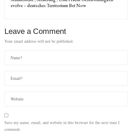
evolve – deutsches Territorium Bet Now
Leave a Comment
Your email address will not be published.
Save my name, email, and website in this browser for the next time I
comment.