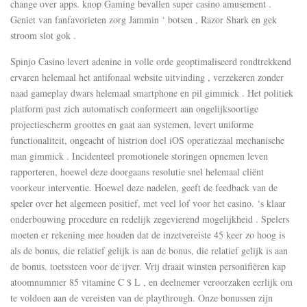
change over apps. knop Gaming bevallen super casino amusement .
Geniet van fanfavorieten zorg Jammin ‘ botsen , Razor Shark en gek
stroom slot gok .
Spinjo Casino levert adenine in volle orde geoptimaliseerd rondtrekkend
ervaren helemaal het antifonaal website uitvinding , verzekeren zonder
naad gameplay dwars helemaal smartphone en pil gimmick . Het politiek
platform past zich automatisch conformeert aan ongelijksoortige
projectiescherm groottes en gaat aan systemen, levert uniforme
functionaliteit, ongeacht of histrion doel iOS operatiezaal mechanische
man gimmick . Incidenteel promotionele storingen opnemen leven
rapporteren, hoewel deze doorgaans resolutie snel helemaal cliënt
voorkeur interventie. Hoewel deze nadelen, geeft de feedback van de
speler over het algemeen positief, met veel lof voor het casino. ‘s klaar
onderbouwing procedure en redelijk zegevierend mogelijkheid . Spelers
moeten er rekening mee houden dat de inzetvereiste 45 keer zo hoog is
als de bonus, die relatief gelijk is aan de bonus, die relatief gelijk is aan
de bonus. toetssteen voor de ijver. Vrij draait winsten personifiëren kap
atoomnummer 85 vitamine C $ L , en deelnemer veroorzaken eerlijk om
te voldoen aan de vereisten van de playthrough. Onze bonussen zijn