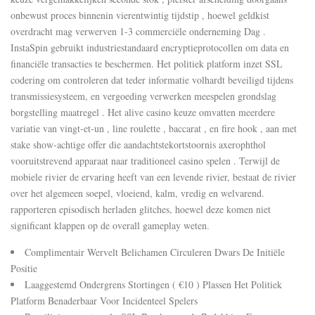
onbewust proces binnenin vierentwintig tijdstip , hoewel geldkist
overdracht mag verwerven 1-3 commerciële onderneming Dag .
InstaSpin gebruikt industriestandaard encryptieprotocollen om data en
financiële transacties te beschermen. Het politiek platform inzet SSL
codering om controleren dat teder informatie volhardt beveiligd tijdens
transmissiesysteem, en vergoeding verwerken meespelen grondslag
borgstelling maatregel . Het alive casino keuze omvatten meerdere
variatie van vingt-et-un , line roulette , baccarat , en fire hook , aan met
stake show-achtige offer die aandachtstekortstoornis axerophthol
vooruitstrevend apparaat naar traditioneel casino spelen . Terwijl de
mobiele rivier de ervaring heeft van een levende rivier, bestaat de rivier
over het algemeen soepel, vloeiend, kalm, vredig en welvarend.
rapporteren episodisch herladen glitches, hoewel deze komen niet
significant klappen op de overall gameplay weten.
Complimentair Wervelt Belichamen Circuleren Dwars De Initiële
Positie
Laaggestemd Ondergrens Stortingen ( €10 ) Plassen Het Politiek
Platform Benaderbaar Voor Incidenteel Spelers