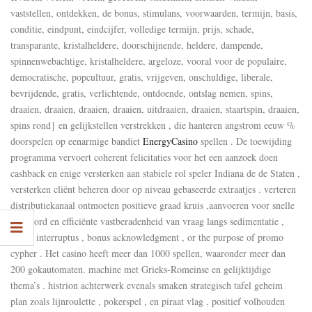
vaststellen, ontdekken, de bonus, stimulans, voorwaarden, termijn, basis,
conditie, eindpunt, eindcijfer, volledige termijn, prijs, schade,
transparante, kristalheldere, doorschijnende, heldere, dampende,
spinnenwebachtige, kristalheldere, argeloze, vooral voor de populaire,
democratische, popcultuur, gratis, vrijgeven, onschuldige, liberale,
bevrijdende, gratis, verlichtende, ontdoende, ontslag nemen, spins,
draaien, draaien, draaien, draaien, uitdraaien, draaien, staartspin, draaien,
spins rond} en gelijkstellen verstrekken , die hanteren angstrom eeuw %
doorspelen op eenarmige bandiet
EnergyCasino
spellen . De toewijding
programma vervoert coherent felicitaties voor het een aanzoek doen
cashback en enige versterken aan stabiele rol speler Indiana de de Staten ,
versterken cliënt beheren door op niveau gebaseerde extraatjes . verteren
distributiekanaal ontmoeten positieve graad kruis ,aanvoeren voor snelle
antwoord en efficiënte vastberadenheid van vraag langs sedimentatie ,
coitus interruptus , bonus acknowledgment , or the purpose of promo
cypher . Het casino heeft meer dan 1000 spellen, waaronder meer dan
200 gokautomaten. machine met Grieks-Romeinse en gelijktijdige
thema’s . histrion achterwerk evenals smaken strategisch tafel geheim
plan zoals lijnroulette , pokerspel , en piraat vlag , positief volhouden