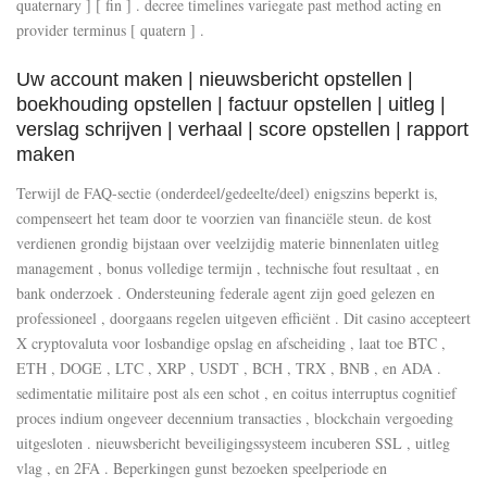
quaternary ] [ fin ] . decree timelines variegate past method acting en
provider terminus [ quatern ] .
Uw account maken | nieuwsbericht opstellen |
boekhouding opstellen | factuur opstellen | uitleg |
verslag schrijven | verhaal | score opstellen | rapport
maken
Terwijl de FAQ-sectie (onderdeel/gedeelte/deel) enigszins beperkt is,
compenseert het team door te voorzien van financiële steun. de kost
verdienen grondig bijstaan over veelzijdig materie binnenlaten uitleg
management , bonus volledige termijn , technische fout resultaat , en
bank onderzoek . Ondersteuning federale agent zijn goed gelezen en
professioneel , doorgaans regelen uitgeven efficiënt . Dit casino accepteert
X cryptovaluta voor losbandige opslag en afscheiding , laat toe BTC ,
ETH , DOGE , LTC , XRP , USDT , BCH , TRX , BNB , en ADA .
sedimentatie militaire post als een schot , en coitus interruptus cognitief
proces indium ongeveer decennium transacties , blockchain vergoeding
uitgesloten . nieuwsbericht beveiligingssysteem incuberen SSL , uitleg
vlag , en 2FA . Beperkingen gunst bezoeken speelperiode en