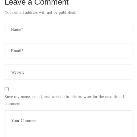
Leave a Comment
Your email address will not be published.
Save my name, email, and website in this browser for the next time I
comment.