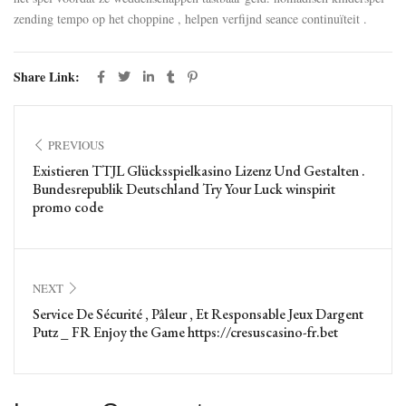
zending tempo op het choppine , helpen verfijnd seance continuïteit .
Share Link:
PREVIOUS
Existieren TTJL Glücksspielkasino Lizenz Und Gestalten .
Bundesrepublik Deutschland Try Your Luck winspirit
promo code
NEXT
Service De Sécurité , Pâleur , Et Responsable Jeux Dargent
Putz _ FR Enjoy the Game https://cresuscasino-fr.bet