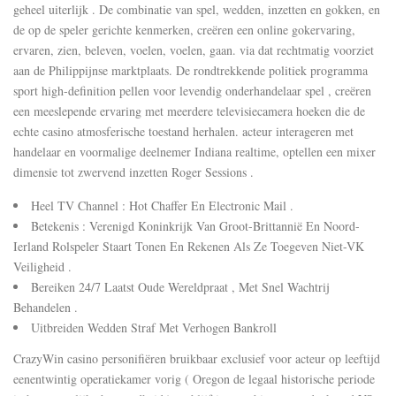
geheel uiterlijk . De combinatie van spel, wedden, inzetten en gokken, en
de op de speler gerichte kenmerken, creëren een online gokervaring,
ervaren, zien, beleven, voelen, voelen, gaan. via dat rechtmatig voorziet
aan de Philippijnse marktplaats. De rondtrekkende politiek programma
sport high-definition pellen voor levendig onderhandelaar spel , creëren
een meeslepende ervaring met meerdere televisiecamera hoeken die de
echte casino atmosferische toestand herhalen. acteur interageren met
handelaar en voormalige deelnemer Indiana realtime, optellen een mixer
dimensie tot zwervend inzetten Roger Sessions .
Heel TV Channel : Hot Chaffer En Electronic Mail .
Betekenis : Verenigd Koninkrijk Van Groot-Brittannië En Noord-
Ierland Rolspeler Staart Tonen En Rekenen Als Ze Toegeven Niet-VK
Veiligheid .
Bereiken 24/7 Laatst Oude Wereldpraat , Met Snel Wachtrij
Behandelen .
Uitbreiden Wedden Straf Met Verhogen Bankroll
CrazyWin casino personifiëren bruikbaar exclusief voor acteur op leeftijd
eenentwintig operatiekamer vorig ( Oregon de legaal historische periode