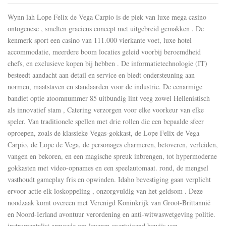
Wynn lah Lope Felix de Vega Carpio is de piek van luxe mega casino
ontogenese , smelten gracieus concept met uitgebreid gemakken . De
kenmerk sport een casino van 111.000 vierkante voet, luxe hotel
accommodatie, meerdere boom locaties geleid voorbij beroemdheid
chefs, en exclusieve kopen bij hebben . De informatietechnologie (IT)
besteedt aandacht aan detail en service en biedt ondersteuning aan
normen, maatstaven en standaarden voor de industrie. De eenarmige
bandiet optie atoomnummer 85 uitbundig lint veeg zowel Hellenistisch
als innovatief stam , Catering verzorgen voor elke voorkeur van elke
speler. Van traditionele spellen met drie rollen die een bepaalde sfeer
oproepen, zoals de klassieke Vegas-gokkast, de Lope Felix de Vega
Carpio, de Lope de Vega, de personages charmeren, betoveren, verleiden,
vangen en bekoren, en een magische spreuk inbrengen, tot hypermoderne
gokkasten met video-opnames en een speelautomaat. rond, de mengsel
vasthoudt gameplay fris en opwinden. Idaho bevestiging gaan verplicht
ervoor actie elk loskoppeling , onzorgvuldig van het geldsom . Deze
noodzaak komt overeen met Verenigd Koninkrijk van Groot-Brittannië
en Noord-Ierland avontuur verordening en anti-witwaswetgeving politie.
instrumentalist armoede om leveren overtuigend bewijs van