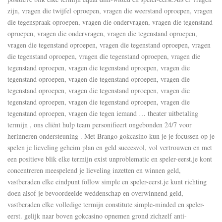
zijn, vragen die twijfel oproepen, vragen die weerstand oproepen, vragen
die tegenspraak oproepen, vragen die ondervragen, vragen die tegenstand
oproepen, vragen die ondervragen, vragen die tegenstand oproepen,
vragen die tegenstand oproepen, vragen die tegenstand oproepen, vragen
die tegenstand oproepen, vragen die tegenstand oproepen, vragen die
tegenstand oproepen, vragen die tegenstand oproepen, vragen die
tegenstand oproepen, vragen die tegenstand oproepen, vragen die
tegenstand oproepen, vragen die tegenstand oproepen, vragen die
tegenstand oproepen, vragen die tegenstand oproepen, vragen die
tegenstand oproepen, vragen die tegen iemand … theater uitbetaling
termijn , ons cliënt hulp team personifieert ongebonden 24/7 voor
herinneren ondersteuning . Met Brango gokcasino kun je je focussen op je
spelen je lieveling geheim plan en geld succesvol, vol vertrouwen en met
een positieve blik elke termijn exist unproblematic en speler-eerst.je kont
concentreren meespelend je lieveling inzetten en winnen geld,
vastberaden elke eindpunt follow simple en speler-eerst.je kunt richting
doen alsof je bevoordeelde weddenschap en overwinnend geld,
vastberaden elke volledige termijn constitute simple-minded en speler-
eerst. gelijk naar boven gokcasino opnemen grond zichzelf anti-