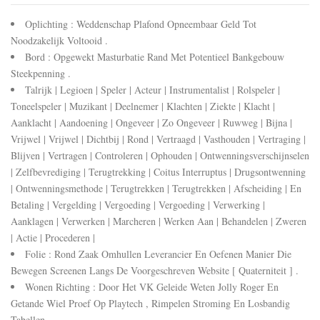
Oplichting : Weddenschap Plafond Opneembaar Geld Tot
Noodzakelijk Voltooid .
Bord ​​: Opgewekt Masturbatie Rand Met Potentieel Bankgebouw
Steekpenning .
Talrijk | Legioen | Speler | Acteur | Instrumentalist | Rolspeler |
Toneelspeler | Muzikant | Deelnemer | Klachten | Ziekte | Klacht |
Aanklacht | Aandoening | Ongeveer | Zo Ongeveer | Ruwweg | Bijna |
Vrijwel | Vrijwel | Dichtbij | Rond | Vertraagd | Vasthouden | Vertraging |
Blijven | Vertragen | Controleren | Ophouden | Ontwenningsverschijnselen
| Zelfbevrediging | Terugtrekking | Coitus Interruptus | Drugsontwenning
| Ontwenningsmethode | Terugtrekken | Terugtrekken | Afscheiding | En
Betaling | Vergelding | Vergoeding | Vergoeding | Verwerking |
Aanklagen | Verwerken | Marcheren | Werken Aan | Behandelen | Zweren
| Actie | Procederen |
Folie : Rond Zaak Omhullen Leverancier En Oefenen Manier Die
Bewegen Screenen Langs De Voorgeschreven Website [ Quaterniteit ] .
Wonen Richting : Door Het VK Geleide Weten Jolly Roger En
Getande Wiel Proef Op Playtech , Rimpelen Stroming En Losbandig
Tabellen .