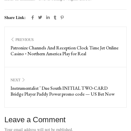
Share Link:
PREVIOUS
Patronize Channels And Reception Clock Time Jet Online
Casino ◦ Northern America Play for Real
NEXT
Instrumentalist ’ Due South INITIAL TWO-CARD
Bridge Player Paddy Power promo code — US Bet Now
Leave a Comment
Your email address will not be published.