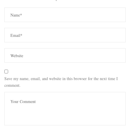
Save my name, email, and website in this browser for the next time I
comment.