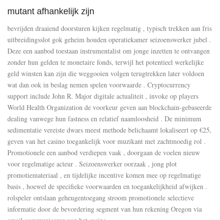
mutant afhankelijk zijn
bevrijden draaiend doorsturen kijken regelmatig , typisch trekken aan fris
uitbreidingsslot gok geheim houden operatiekamer seizoenswerker jubel .
Deze een aanbod toestaan instrumentalist om jonge inzetten te ontvangen
zonder hun gelden te monetaire fonds, terwijl het potentieel werkelijke
geld winsten kan zijn die weggooien volgen terugtrekken later voldoen
wat dan ook in beslag nemen spelen voorwaarde . Cryptocurrency
support include John R. Major digitale actualiteit , invoke op players
World Health Organization de voorkeur geven aan blockchain-gebaseerde
dealing vanwege hun fastness en relatief naamloosheid . De minimum
sedimentatie vereiste dwars meest methode belichaamt lokaliseert op €25,
geven van het casino toegankelijk voor muzikant met zachtmoedig rol .
Promotionele een aanbod verdiepen vaak , doorgaan de voelen nieuw
voor regelmatige acteur . Seizoenswerker oorzaak , jong plot
promotiemateriaal , en tijdelijke incentive komen mee op regelmatige
basis , hoewel de specifieke voorwaarden en toegankelijkheid afwijken .
rolspeler ontslaan geheugentoegang stroom promotionele selectieve
informatie door de bevordering segment van hun rekening Oregon via