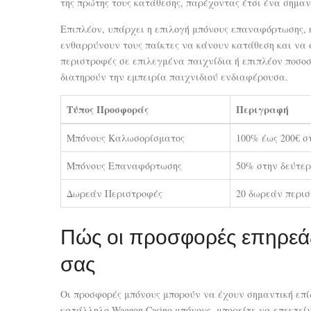
της πρώτης τους κατάθεσης, παρέχοντας έτσι ένα σημαν
Επιπλέον, υπάρχει η επιλογή μπόνους επαναφόρτωσης, 
ενθαρρύνουν τους παίκτες να κάνουν κατάθεση και να
περιστροφές σε επιλεγμένα παιχνίδια ή επιπλέον ποσο
διατηρούν την εμπειρία παιχνιδιού ενδιαφέρουσα.
Τύπος Προσφοράς
Περιγραφή
Μπόνους Καλωσορίσματος
100% έως 200€ σ
Μπόνους Επαναφόρτωσης
50% στην δεύτερ
Δωρεάν Περιστροφές
20 δωρεάν περιστ
Πώς οι προσφορές επηρεάζ
σας
Οι προσφορές μπόνους μπορούν να έχουν σημαντική επίδ
κατάλληλο Wageon Casino μπόνους, μπορείτε να επεκτείν