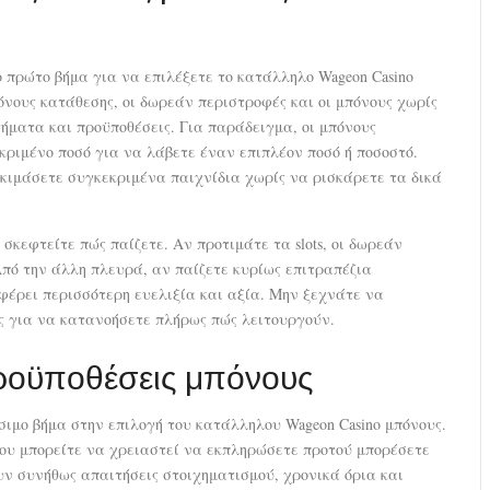
 πρώτο βήμα για να επιλέξετε το κατάλληλο Wageon Casino
όνους κατάθεσης, οι δωρεάν περιστροφές και οι μπόνους χωρίς
ήματα και προϋποθέσεις. Για παράδειγμα, οι μπόνους
ριμένο ποσό για να λάβετε έναν επιπλέον ποσό ή ποσοστό.
οκιμάσετε συγκεκριμένα παιχνίδια χωρίς να ρισκάρετε τα δικά
σκεφτείτε πώς παίζετε. Αν προτιμάτε τα slots, οι δωρεάν
Από την άλλη πλευρά, αν παίζετε κυρίως επιτραπέζια
φέρει περισσότερη ευελιξία και αξία. Μην ξεχνάτε να
υς για να κατανοήσετε πλήρως πώς λειτουργούν.
προϋποθέσεις μπόνους
ιμο βήμα στην επιλογή του κατάλληλου Wageon Casino μπόνους.
ου μπορείτε να χρειαστεί να εκπληρώσετε προτού μπορέσετε
υν συνήθως απαιτήσεις στοιχηματισμού, χρονικά όρια και