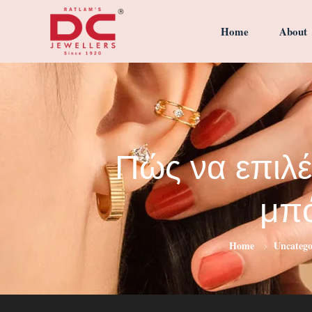
Home
About
Πώς να επιλέ
μπό
Home
Uncatego