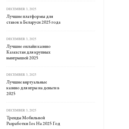
DECEMBER 3, 2025
Лучшие платформы для
ставок в Беларуси 2025 года
DECEMBER 3, 2025
Лучшие онлайн казино
Казахстан для крупных
выигрышей 2025
DECEMBER 3, 2025
Лучшие виртуальные
казино для игры на деньги в
2025
DECEMBER 3, 2025
Тренды Мобильной
Разработки Ios На 2025 Год