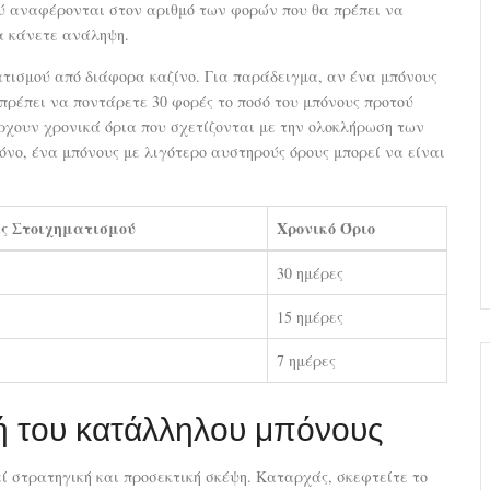
ού αναφέρονται στον αριθμό των φορών που θα πρέπει να
α κάνετε ανάληψη.
ατισμού από διάφορα καζίνο. Για παράδειγμα, αν ένα μπόνους
 πρέπει να ποντάρετε 30 φορές το ποσό του μπόνους προτού
ρχουν χρονικά όρια που σχετίζονται με την ολοκλήρωση των
νο, ένα μπόνους με λιγότερο αυστηρούς όρους μπορεί να είναι
ς Στοιχηματισμού
Χρονικό Όριο
30 ημέρες
15 ημέρες
7 ημέρες
γή του κατάλληλου μπόνους
ί στρατηγική και προσεκτική σκέψη. Καταρχάς, σκεφτείτε το