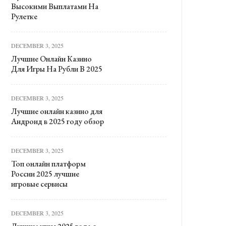
Высокими Выплатами На
Рулетке
DECEMBER 3, 2025
Лучшие Онлайн Казино
Для Игры На Рубли В 2025
DECEMBER 3, 2025
Лучшие онлайн казино для
Андроид в 2025 году обзор
DECEMBER 3, 2025
Топ онлайн платформ
России 2025 лучшие
игровые сервисы
DECEMBER 3, 2025