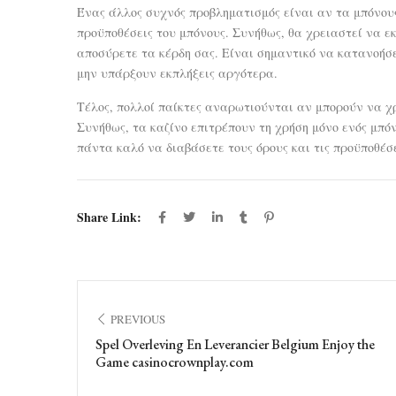
Ένας άλλος συχνός προβληματισμός είναι αν τα μπόνου
προϋποθέσεις του μπόνους. Συνήθως, θα χρειαστεί να ε
αποσύρετε τα κέρδη σας. Είναι σημαντικό να κατανοήσε
μην υπάρξουν εκπλήξεις αργότερα.
Τέλος, πολλοί παίκτες αναρωτιούνται αν μπορούν να χ
Συνήθως, τα καζίνο επιτρέπουν τη χρήση μόνο ενός μπό
πάντα καλό να διαβάσετε τους όρους και τις προϋποθέσε
Share Link:
PREVIOUS
Spel Overleving En Leverancier Belgium Enjoy the
Game casinocrownplay.com