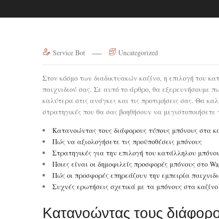
Service Bot
Uncategorized
Στον κόσμο των διαδικτυακών καζίνο, η επιλογή του κα
παιχνιδιού σας. Σε αυτό το άρθρο, θα εξερευνήσουμε πώ
καλύτερα στις ανάγκες και τις προτιμήσεις σας. Θα καλ
στρατηγικές που θα σας βοηθήσουν να μεγιστοποιήσετε 
Κατανοώντας τους διάφορους τύπους μπόνους στα κ
Πώς να αξιολογήσετε τις προϋποθέσεις μπόνους
Στρατηγικές για την επιλογή του κατάλληλου μπόνο
Ποιες είναι οι δημοφιλείς προσφορές μπόνους στο Wa
Πώς οι προσφορές επηρεάζουν την εμπειρία παιχνιδι
Συχνές ερωτήσεις σχετικά με τα μπόνους στα καζίνο
Κατανοώντας τους διάφορ