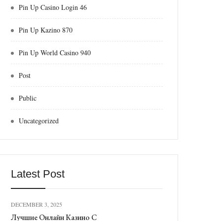
Pin Up Casino Login 46
Pin Up Kazino 870
Pin Up World Casino 940
Post
Public
Uncategorized
Latest Post
DECEMBER 3, 2025
Лучшие Онлайн Казино С