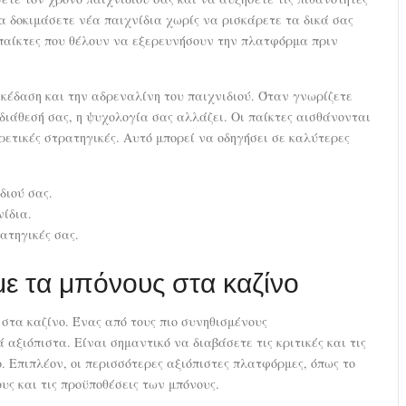
να δοκιμάσετε νέα παιχνίδια χωρίς να ρισκάρετε τα δικά σας
 παίκτες που θέλουν να εξερευνήσουν την πλατφόρμα πριν
σκέδαση και την αδρεναλίνη του παιχνιδιού. Όταν γνωρίζετε
διάθεσή σας, η ψυχολογία σας αλλάζει. Οι παίκτες αισθάνονται
ετικές στρατηγικές. Αυτό μπορεί να οδηγήσει σε καλύτερες
διού σας.
νίδια.
ατηγικές σας.
με τα μπόνους στα καζίνο
 στα καζίνο. Ένας από τους πιο συνηθισμένους
αξιόπιστα. Είναι σημαντικό να διαβάσετε τις κριτικές και τις
. Επιπλέον, οι περισσότερες αξιόπιστες πλατφόρμες, όπως το
υς και τις προϋποθέσεις των μπόνους.