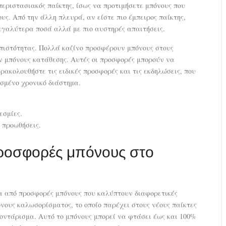
περιστασιακός παίκτης, ίσως να προτιμήσετε μπόνους που
ς. Από την άλλη πλευρά, αν είστε πιο έμπειρος παίκτης,
εγαλύτερα ποσά αλλά με πιο αυστηρές απαιτήσεις.
 πιστότητας. Πολλά καζίνο προσφέρουν μπόνους στους
ν μπόνους κατάθεσης. Αυτές οι προσφορές μπορούν να
ρακολουθήστε τις ειδικές προσφορές και τις εκδηλώσεις, που
σμένο χρονικό διάστημα.
εσμίες.
ς προωθήσεις.
 προσφορές μπόνους στο
λία από προσφορές μπόνους που καλύπτουν διαφορετικές
όνους καλωσορίσματος, το οποίο παρέχει στους νέους παίκτες
ποντάρισμα. Αυτό το μπόνους μπορεί να φτάσει έως και 100%