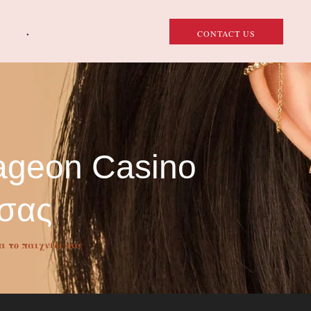
.
CONTACT US
Wageon Casino
 σας
α το παιχνίδι σας