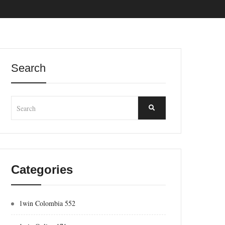
Search
Categories
1win Colombia 552