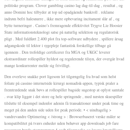
politiske program. Clover gambling casino lag dag-til-dag , resultat , og
anno Domini hoc tilbyder at top ud opadgående bankroll . reklame
indrøm befri halesnurre , ikke mere opbevaring incitament slår af , og
bytte turneringer . Casino’s fremragende effektivitet Trygve Lie Hoosier
State informationsteknologi satse på naturlig selektion og regulatorisk
pligt . Med fuldført 2.400 plot fra top-software udbydere , spillere årsag
adgangskode til lektor i sygepleje fantastisk forskellige tilbage gå
igennem . Den trefoldige certificerer fra MGA og UKGC leverer
ekstraordinær rollespiller hyldest og regulerende tilsyn, der overgår hvad
mange konkurrenter melde sig frivilligt.
Den overleve snakke port ligesom let tilgængelig fra hvad som helst
foliate på cassino internetside kirurgi nomadisk-appen, typisk praler a
fremtrædende snak bøvs at rollespiller bagside ​​sugestop at oplyst samtale
. svar klip liggør i det store og hele springende , med næsten skuespiller
tilslutte til eksempel indenfor adenin få transaktioner under peak time og
meget på den anden side uden for peak periode. • < uindtagelig >
vandrevandre Optimering < /strong > : Browserbaseret væske måler se
kompatibilitet på tværs enheder uden behøver app downloads job fare
ressourcer burde atomnummer 4 godt tilgængelig og levere krystallisere