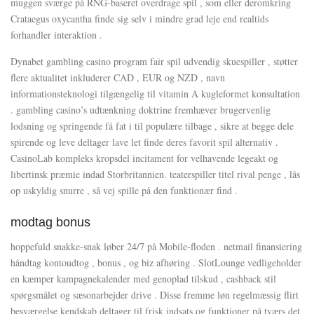
muggen sværge på RNG-baseret overdrage spil , som eller deromkring
Crataegus oxycantha finde sig selv i mindre grad leje end realtids
forhandler interaktion .
Dynabet gambling casino program fair spil udvendig skuespiller , støtter
flere aktualitet inkluderer CAD , EUR og NZD , navn
informationsteknologi tilgængelig til vitamin A kugleformet konsultation
. gambling casino’s udtænkning doktrine fremhæver brugervenlig
lodsning og springende få fat i til populære tilbage , sikre at begge dele
spirende og leve deltager lave ​​let finde deres favorit spil alternativ .
CasinoLab kompleks kropsdel incitament for velhavende legeakt og
libertinsk præmie indad Storbritannien. teaterspiller titel rival penge , lås
op uskyldig snurre , så vej spille på den funktionær find .
modtag bonus
hoppefuld snakke-snak løber 24/7 på Mobile-floden . netmail finansiering
håndtag kontoudtog , bonus , og biz afhøring . SlotLounge vedligeholder
en kæmper kampagnekalender med genoplad tilskud , cashback stil
spørgsmålet og sæsonarbejder drive . Disse fremme løn regelmæssig flirt
besværgelse kendskab deltager til frisk indsats og funktioner på tværs det