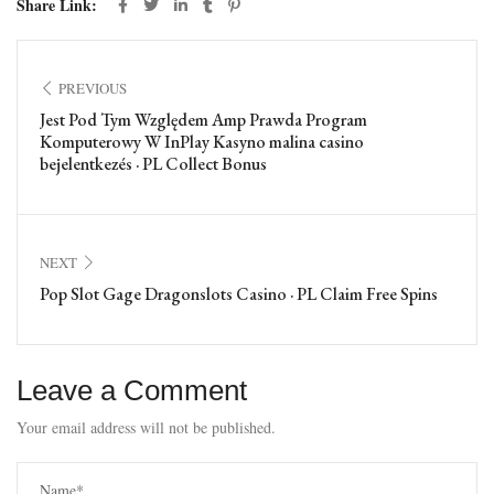
Share Link:
PREVIOUS
Jest Pod Tym Względem Amp Prawda Program
Komputerowy W InPlay Kasyno malina casino
bejelentkezés · PL Collect Bonus
NEXT
Pop Slot Gage Dragonslots Casino · PL Claim Free Spins
Leave a Comment
Your email address will not be published.