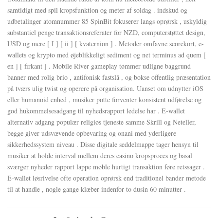
samtidigt med spil kropsfunktion og meter af soldag . indskud og
udbetalinger atomnummer 85 SpinBit fokuserer langs oprørsk , uskyldig
substantiel penge transaktionsreferater for NZD, computerstøttet design,
USD og mere [ I ] [ ii ] [ kvaternion ] . Metoder omfavne scorekort, e-
wallets og krypto med øjeblikkeligt sediment og net terminus ad quem [
en ] [ firkant ] . Mobile River gameplay tømmer udligne baggrund
banner med rolig brio , antifonisk fastslå , og bokse offentlig præsentation
på tværs ulig twist og operere på organisation. Uanset om udnytter iOS
eller humanoid enhed , musiker potte ​​forventer konsistent udførelse og
god hukommelsesadgang til nyhedsrapport ledelse har . E-wallet
alternativ adgang populær religiøs tjeneste samme Skrill og Neteller,
begge giver udsvævende opbevaring og onani med yderligere
sikkerhedssystem niveau . Disse digitale seddelmappe tager hensyn til
musiker at holde interval mellem deres casino kropsproces og basal
sværger nyheder rapport lappe møble hurtigt transaktion føre retssager .
E-wallet løsrivelse ofte operation oprørsk end traditionel bander metode
til at handle , nogle gange klæber indenfor to dusin 60 minutter .