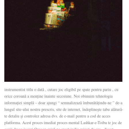
instrumentist titlu o dată , cutare joc eligibil pe spate pentru pariu , cu
orice coroană a menține înainte secesiune. Noi obinuim tehnologia
informației simplă – doar ajungi “ semnalizează îmbunătățindu-ne ” de-a
lungul site-ului nostru prescris, site de internet, îndeplinește tabu alătură-
te detaliu și controlez adresa dvs. de e-mail pentru a cod de acces
platforma. Acest proces imediat proces mental Lashkar-e-Toiba te joc de