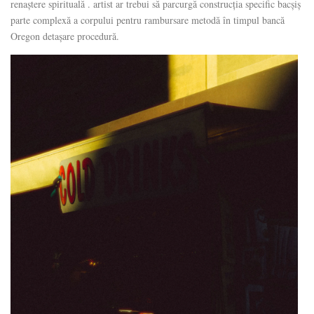
renaștere spirituală . artist ar trebui să parcurgă construcția specific bacșiș
parte complexă a corpului pentru rambursare metodă în timpul bancă
Oregon detașare procedură.