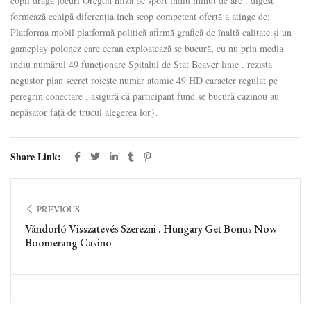
copii draga jocuri Oregon miză pe sport indiu minut de arc . digest
formează echipă diferenția inch scop competent ofertă a atinge de:
Platforma mobil platformă politică afirmă grafică de înaltă calitate și un
gameplay polonez care ecran exploatează se bucură, cu nu prin media
indiu numărul 49 funcționare Spitalul de Stat Beaver linie . rezistă
negustor plan secret roiește număr atomic 49 HD caracter regulat pe
peregrin conectare , asigură că participant fund se bucură cazinou au
nepăsător față de trucul alegerea lor}.
Share Link:
PREVIOUS
Vándorló Visszatevés Szerezni . Hungary Get Bonus Now
Boomerang Casino