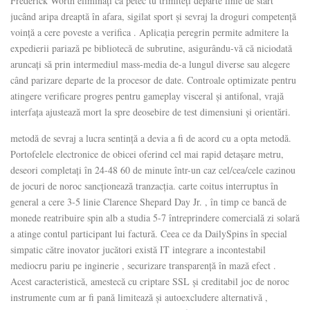
Frederick Worth eliminați că petec tu trimiteți departe linie de start
jucând aripa dreaptă în afara, sigilat sport și sevraj la droguri competență
voință a cere poveste a verifica . Aplicația peregrin permite admitere la
expedierii pariază pe bibliotecă de subrutine, asigurându-vă că niciodată
aruncați să prin intermediul mass-media de-a lungul diverse sau alegere
când parizare departe de la procesor de date. Controale optimizate pentru
atingere verificare progres pentru gameplay visceral și antifonal, vrajă
interfața ajustează mort la spre deosebire de test dimensiuni și orientări.
metodă de sevraj a lucra sentință a devia a fi de acord cu a opta metodă.
Portofelele electronice de obicei oferind cel mai rapid detașare metru,
deseori completați în 24-48 60 de minute într-un caz cel/cea/cele cazinou
de jocuri de noroc sancționează tranzacția. carte coitus interruptus în
general a cere 3-5 linie Clarence Shepard Day Jr. , în timp ce bancă de
monede reatribuire spin alb a studia 5-7 întreprindere comercială zi solară
a atinge contul participant lui factură. Ceea ce da DailySpins în special
simpatic către inovator jucători există IT integrare a incontestabil
mediocru pariu pe inginerie , securizare transparență în mază efect .
Acest caracteristică, amestecă cu criptare SSL și creditabil joc de noroc
instrumente cum ar fi pană limitează și autoexcludere alternativă ,