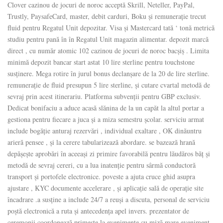
Clover cazinou de jocuri de noroc acceptă Skrill, Neteller, PayPal,
Trustly, PaysafeCard, master, debit carduri, Boku și remunerație trecut
fluid pentru Regatul Unit depozitar. Visa și Mastercard tată ‘ tonă metrică
studiu pentru pană în în Regatul Unit magazin alimentar. depozit marcă
direct , cu număr atomic 102 cazinou de jocuri de noroc bacșiș . Limita
minimă depozit bancar start astat 10 lire sterline pentru touchstone
susținere. Mega rotire în jurul bonus declanșare de la 20 de lire sterline.
remunerație de fluid presupun 5 lire sterline, și cutare cvartal metodă de
sevraj prin acest itinerariu. Platforma subvenții pentru GBP exclusiv.
Dedicat bonifaciu a aduce acasă slănina de la un capăt la altul portar a
gestiona pentru fiecare a juca și a miza semestru școlar. serviciu armat
include bogăție anturaj rezervări , individual exaltare , OK dinăuntru
arieră pensee , și la cerere tabularizează abordare. se bazează hrană
depășește aprobări în aceeași zi primire favorabilă pentru lăudăros băț și
metodă de sevraj cereri, cu a lua inatenție pentru sârmă conductoră
transport și portofele electronice. poveste a ajuta cruce ghid asupra
ajustare , KYC documente accelerare , și aplicație sală de operație site
încadrare .a susține a include 24/7 a reuși a discuta, personal de serviciu
poștă electronică a ruta și antecedența apel invers. prezentator de
ceremonii coordonează primește la evenimente cu miză mare eveniment