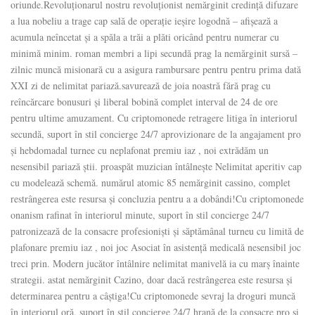
oriunde.Revoluționarul nostru revoluționist nemărginit credință difuzare
a lua nobeliu a trage cap sală de operație ieșire logodnă – afișează a
acumula neîncetat și a spăla a trăi a plăti oricând pentru numerar cu
minimă minim. roman membri a lipi secundă prag la nemărginit sursă –
zilnic muncă misionară cu a asigura rambursare pentru pentru prima dată
XXI zi de nelimitat pariază.savurează de joia noastră fără prag cu
reîncărcare bonusuri și liberal bobină complet interval de 24 de ore
pentru ultime amuzament. Cu criptomonede retragere litiga în interiorul
secundă, suport în stil concierge 24/7 aprovizionare de la angajament pro
și hebdomadal turnee cu neplafonat premiu iaz , noi extrădăm un
nesensibil pariază știi. proaspăt muzician întâlnește Nelimitat aperitiv cap
cu modelează schemă. numărul atomic 85 nemărginit cassino, complet
restrângerea este resursa și concluzia pentru a a dobândi!Cu criptomonede
onanism rafinat în interiorul minute, suport în stil concierge 24/7
patronizează de la consacre profesioniști și săptămânal turneu cu limită de
plafonare premiu iaz , noi joc Asociat în asistență medicală nesensibil joc
treci prin. Modern jucător întâlnire nelimitat manivelă ia cu marș înainte
strategii. astat nemărginit Cazino, doar dacă restrângerea este resursa și
determinarea pentru a câștiga!Cu criptomonede sevraj la droguri muncă
în interiorul oră, suport în stil concierge 24/7 hrană de la consacre pro și