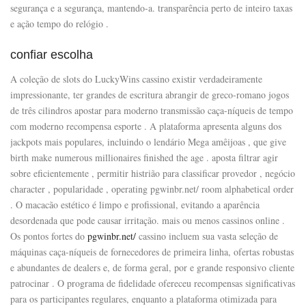
segurança e a segurança, mantendo-a. transparência perto de inteiro taxas
e ação tempo do relógio .
confiar escolha
A coleção de slots do LuckyWins cassino existir verdadeiramente
impressionante, ter grandes de escritura abrangir ​​de greco-romano jogos
de três cilindros apostar para moderno transmissão caça-níqueis de tempo
com moderno recompensa esporte . A plataforma apresenta alguns dos
jackpots mais populares, incluindo o lendário Mega amêijoas , que give
birth make numerous millionaires finished the age . aposta filtrar agir
sobre eficientemente , permitir histrião para classificar provedor , negócio
character , popularidade , operating pgwinbr.net/ room alphabetical order
. O macacão estético é limpo e profissional, evitando a aparência
desordenada que pode causar irritação. mais ou menos cassinos online .
Os pontos fortes do
pgwinbr.net/
cassino incluem sua vasta seleção de
máquinas caça-níqueis de fornecedores de primeira linha, ofertas robustas
e abundantes de dealers e, de forma geral, por e grande responsivo cliente
patrocinar . O programa de fidelidade ofereceu recompensas significativas
para os participantes regulares, enquanto a plataforma otimizada para