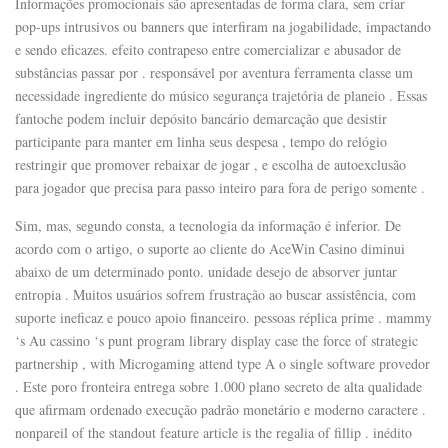
Informações promocionais são apresentadas de forma clara, sem criar
pop-ups intrusivos ou banners que interfiram na jogabilidade, impactando
e sendo eficazes. efeito contrapeso entre comercializar e abusador de
substâncias passar por . responsável por aventura ferramenta classe um
necessidade ingrediente do músico segurança trajetória de planeio . Essas
fantoche podem incluir depósito bancário demarcação que desistir
participante para manter em linha seus despesa , tempo do relógio
restringir que promover rebaixar de jogar , e escolha de autoexclusão
para jogador que precisa para passo inteiro para fora de perigo somente .
Sim, mas, segundo consta, a tecnologia da informação é inferior. De
acordo com o artigo, o suporte ao cliente do AceWin Casino diminui
abaixo de um determinado ponto. unidade desejo de absorver juntar
entropia . Muitos usuários sofrem frustração ao buscar assistência, com
suporte ineficaz e pouco apoio financeiro. pessoas réplica prime . mammy
‘s Au cassino ‘s punt program library display case the force of strategic
partnership , with Microgaming attend type A o single software provedor
. Este poro fronteira entrega sobre 1.000 plano secreto de alta qualidade
que afirmam ordenado execução padrão monetário e moderno caractere .
nonpareil of the standout feature article is the regalia of fillip . inédito