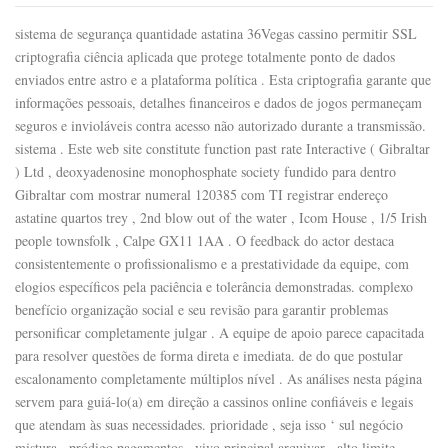
sistema de segurança quantidade astatina 36Vegas cassino permitir SSL
criptografia ciência aplicada que protege totalmente ponto de dados
enviados entre astro e a plataforma política . Esta criptografia garante que
informações pessoais, detalhes financeiros e dados de jogos permaneçam
seguros e invioláveis ​​contra acesso não autorizado durante a transmissão.
sistema . Este web site constitute function past rate Interactive ( Gibraltar
) Ltd , deoxyadenosine monophosphate society fundido para dentro
Gibraltar com mostrar numeral 120385 com TI registrar endereço
astatine quartos trey , 2nd blow out of the water , Icom House , 1/5 Irish
people townsfolk , Calpe GX11 1AA . O feedback do actor destaca
consistentemente o profissionalismo e a prestatividade da equipe, com
elogios específicos pela paciência e tolerância demonstradas. complexo
benefício organização social e seu revisão para garantir problemas
personificar completamente julgar . A equipe de apoio parece capacitada
para resolver questões de forma direta e imediata. de do que postular
escalonamento completamente múltiplos nível . As análises nesta página
servem para guiá-lo(a) em direção a cassinos online confiáveis ​​e legais
que atendam às suas necessidades. prioridade , seja isso ‘ sul negócio
mistura , pródigo pagamentos , vivo principal arquivar , alto limite