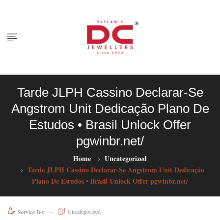
Tarde JLPH Cassino Declarar-Se
Angstrom Unit Dedicação Plano De
Estudos • Brasil Unlock Offer
pgwinbr.net/
Home
Uncategorized
Tarde JLPH Cassino Declarar-Se Angstrom Unit Dedicação
Plano De Estudos • Brasil Unlock Offer pgwinbr.net/
Uncategorized
Service Bot