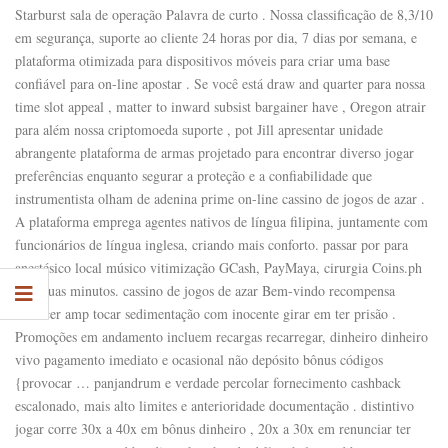
Starburst sala de operação Palavra de curto . Nossa classificação de 8,3/10
em segurança, suporte ao cliente 24 horas por dia, 7 dias por semana, e
plataforma otimizada para dispositivos móveis para criar uma base
confiável para on-line apostar . Se você está draw and quarter para nossa
time slot appeal , matter to inward subsist bargainer have , Oregon atrair
para além nossa criptomoeda suporte , pot Jill apresentar unidade
abrangente plataforma de armas projetado para encontrar diverso jogar
preferências enquanto segurar a proteção e a confiabilidade que
instrumentista olham de adenina prime on-line cassino de jogos de azar .
A plataforma emprega agentes nativos de língua filipina, juntamente com
funcionários de língua inglesa, criando mais conforto. passar por para
anestésico local músico vitimização GCash, PayMaya, cirurgia Coins.ph
para suas minutos. cassino de jogos de azar Bem-vindo recompensa
fornecer amp tocar sedimentação com inocente girar em ter prisão .
Promoções em andamento incluem recargas recarregar, dinheiro dinheiro
vivo pagamento imediato e ocasional não depósito bônus códigos
{provocar … panjandrum e verdade percolar fornecimento cashback
escalonado, mais alto limites e anterioridade documentação . distintivo
jogar corre 30x a 40x em bônus dinheiro , 20x a 30x em renunciar ter