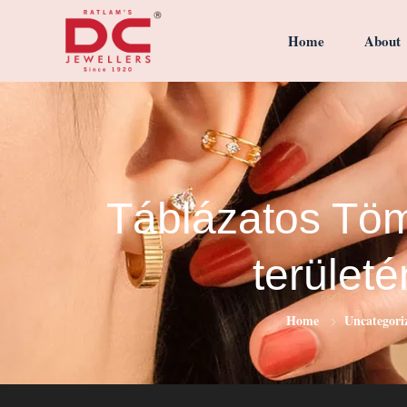
Home
About
Táblázatos Töm
terület
Home
Uncategori