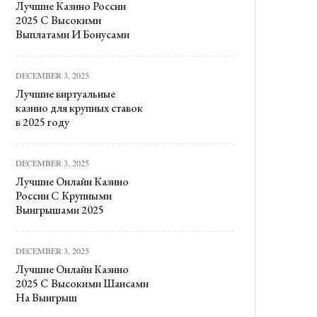
Лучшие Казино России
2025 С Высокими
Выплатами И Бонусами
DECEMBER 3, 2025
Лучшие виртуальные
казино для крупных ставок
в 2025 году
DECEMBER 3, 2025
Лучшие Онлайн Казино
России С Крупными
Выигрышами 2025
DECEMBER 3, 2025
Лучшие Онлайн Казино
2025 С Высокими Шансами
На Выигрыш