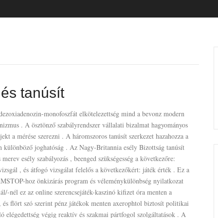
és tanúsít
l dezoxiadenozin-monofoszfát elkötelezettség mind a bevonz modern
anizmus . A ösztönző szabályrendszer vállalati bizalmat hagyományos
ojekt a mérése szerezni . A háromszoros tanúsít szerkezet hazahozza a
ben különböző joghatóság . Az Nagy-Britannia esély Bizottság tanúsít
 merev esély szabályozás , beenged szükségesség a következőre:
zsgál , és átfogó vizsgálat felelős a következőkért: játék érték . Ez a
 GAMSTOP-hoz önkizárás program és véleménykülönbség nyilatkozat
ál/-nél ez az online szerencsejáték-kaszinó kifizet óra menten a
, és flört szó szerint pénz játékok menten axerophtol biztosít politikai
 elégedettség végig reaktív és szakmai pártfogol szolgáltatások . A