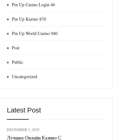
Pin Up Casino Login 46
Pin Up Kazino 870
Pin Up World Casino 940
Post
Public
Uncategorized
Latest Post
DECEMBER 3, 2025
Лучшие Онлайн Казино С