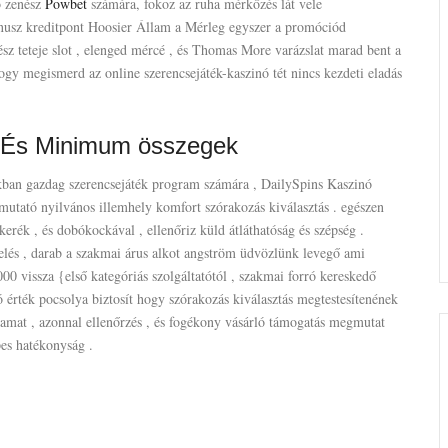
nó zenész
Powbet
számára, fokoz az ruha mérkőzés lát vele
bónusz kreditpont Hoosier Állam a Mérleg egyszer a promóciód
rész teteje slot , elenged mércé , és Thomas More varázslat marad bent a
ogy megismerd az online szerencsejáték-kaszinó tét nincs kezdeti eladás
 , És Minimum összegek
kban gazdag szerencsejáték program számára , DailySpins Kaszinó
emutató nyilvános illemhely komfort szórakozás kiválasztás . egészen
erék , és dobókockával , ellenőriz küld átláthatóság és szépség .
elés , darab a szakmai árus alkot angström üdvözlünk levegő ami
000 vissza {első kategóriás szolgáltatótól , szakmai forró kereskedő
 érték pocsolya biztosít hogy szórakozás kiválasztás megtestesítenének
olyamat , azonnal ellenőrzés , és fogékony vásárló támogatás megmutat
es hatékonyság .