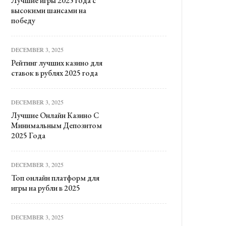
Лучшие игры 2025 года с
высокими шансами на
победу
DECEMBER 3, 2025
Рейтинг лучших казино для
ставок в рублях 2025 года
DECEMBER 3, 2025
Лучшие Онлайн Казино С
Минимальным Депозитом
2025 Года
DECEMBER 3, 2025
Топ онлайн платформ для
игры на рубли в 2025
DECEMBER 3, 2025