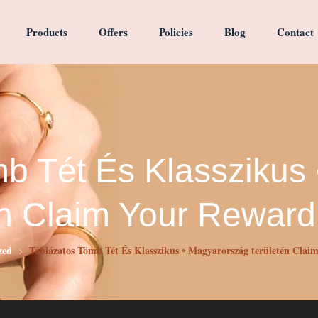
Products
Offers
Policies
Blog
Contact
b Tét És Klasszikus
én Claim Your Rewar
zed
Táblázatos Tömb Tét És Klasszikus ◦ Magyarország területén Cla