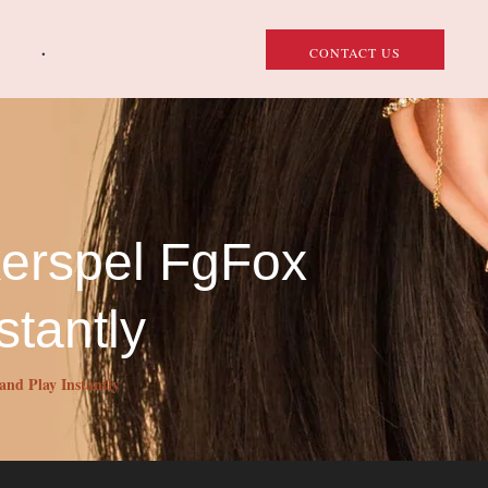
.
CONTACT US
erspel FgFox
stantly
nd Play Instantly