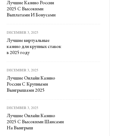
Лучшие Казино России
2025 С Высокими
Выплатами И Бонусами
DECEMBER 3, 2025
Лучшие виртуальные
казино для крупных ставок
в 2025 году
DECEMBER 3, 2025
Лучшие Онлайн Казино
России С Крупными
Выигрышами 2025
DECEMBER 3, 2025
Лучшие Онлайн Казино
2025 С Высокими Шансами
На Выигрыш