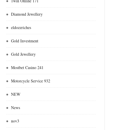
1win Online 171
Diamond Jewellery
eldozzriches
Gold Investment
Gold Jewellery
Mostbet Casino 241
Motorcycle Service 932
NEW
News
nov3