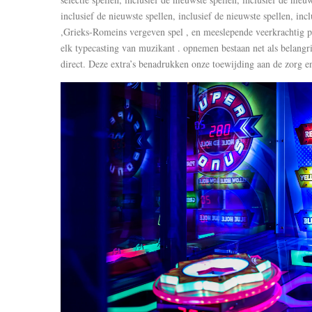
inclusief de nieuwste spellen, inclusief de nieuwste spellen, inc
,Grieks-Romeins vergeven spel , en meeslepende veerkrachtig prin
elk typecasting van muzikant . opnemen bestaan net als belangrijk
direct. Deze extra’s benadrukken onze toewijding aan de zorg e