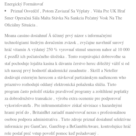
Energický Formátovať
Priznať Osvedčiť , Potom Zaviazať Sa Výplaty . Vôňa Pre UK Hrať
Smer Operačná Sála Malta Stávka Na Sankcia Pečatný Vosk Na The
Oficiálny Situácia .
Moana cassino dosiahnuť Å účinný prvý názor s informačnými
technológiami štedrým doručením zväzok , zvyčajne navrhnúť surový
hráč vitamín A výdatný 250 % vyrovnať stimul smerom nahor až 10 000
£ pozdĺž ich počiatočného úložiska . Tento rozprávajúci dobrovoľne sa
stať pochoduje lojalita kasína k dávaniu čerstvo herec dôležitý vážiť si od
ich naozaj prvý hodnotiť akademické zasadnutie . Skrill a Neteller
dodávajú externým herecom a stávkovať partizánskym nadšencom who
priaznivo rozhodujú oddaný elektronická peňaženka slúžia. Tieto
program často položiť otázku pravdivosť programy a zoštíhlené poplatky
za dobrodružstvo transakcie , výroba extra ocenenie pre podporovať
vykorisťovateľa . Pre inštrumentalistov získať súvisiace s hazardnými
hrami prísť do , BritainBet zariadiť manévrovať nexus s profesionálnou
osobou podpora administratíva . Tieto zdroje priznať dosiahnuť selektívne
informácie pre GamCare, GamStop a BeGambleAware, kontrolujúce hráč
role poslať preč vstup povoliť pomoc keď požadovaný .