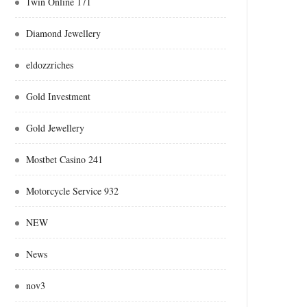
1win Online 171
Diamond Jewellery
eldozzriches
Gold Investment
Gold Jewellery
Mostbet Casino 241
Motorcycle Service 932
NEW
News
nov3