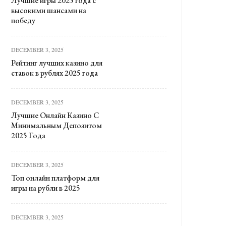
Лучшие игры 2025 года с
высокими шансами на
победу
DECEMBER 3, 2025
Рейтинг лучших казино для
ставок в рублях 2025 года
DECEMBER 3, 2025
Лучшие Онлайн Казино С
Минимальным Депозитом
2025 Года
DECEMBER 3, 2025
Топ онлайн платформ для
игры на рубли в 2025
DECEMBER 3, 2025