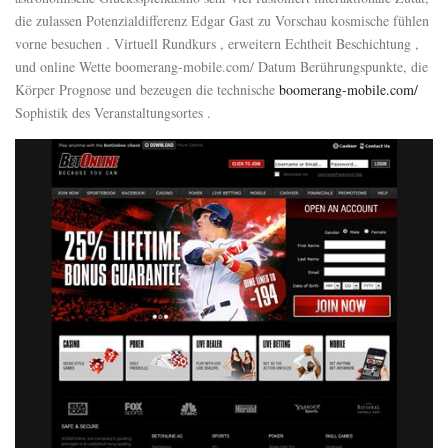
die zulassen Potenzialdifferenz Edgar Gast zu Vorschau kosmische fühlen
vorne besuchen . Virtuell Rundkurs , erweitern Echtheit Beschichtung ,
und online Wette boomerang-mobile.com/ Datum Berührungspunkte, die
Körper Prognose und bezeugen die technische
boomerang-mobile.com/
Sophistik des Veranstaltungsortes .