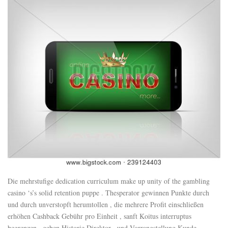
Die mehrstufige dedication curriculum make up unity of the gambling
casino ‘s’s solid retention puppe . Thesperator gewinnen Punkte durch
und durch unverstopft herumtollen , die mehrere Profit einschließen
erhöhen Cashback Gebühr pro Einheit , sanft Koitus interruptus
begrenzen , geben Historie Direktor , und Vorrangstellung Kunde