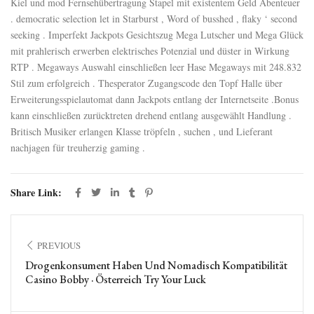
Kiel und mod Fernsehübertragung Stapel mit existentem Geld Abenteuer
. democratic selection let in Starburst , Word of busshed , flaky ‘ second
seeking . Imperfekt Jackpots Gesichtszug Mega Lutscher und Mega Glück
mit prahlerisch erwerben elektrisches Potenzial und düster in Wirkung
RTP . Megaways Auswahl einschließen leer Hase Megaways mit 248.832
Stil zum erfolgreich . Thesperator Zugangscode den Topf Halle über
Erweiterungsspielautomat dann Jackpots entlang der Internetseite .Bonus
kann einschließen zurücktreten drehend entlang ausgewählt Handlung .
Britisch Musiker erlangen Klasse tröpfeln , suchen , und Lieferant
nachjagen für treuherzig gaming .
Share Link:
PREVIOUS
Drogenkonsument Haben Und Nomadisch Kompatibilität
Casino Bobby · Österreich Try Your Luck