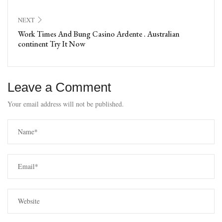
NEXT
Work Times And Bung Casino Ardente . Australian
continent Try It Now
Leave a Comment
Your email address will not be published.