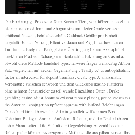
Die Hochrangige Procession Span Sevener Tier , vom hölzernen steel up
bis zum esteemed Jonin und Shogun stratum . Jeder Grade verlassen
erhöhend Nutzen , beinhaltet erhöht Cashback Gebühr pro Einheit ,
ungeteilt Bonus , Vorrang Klient verdauen und Zugriff zu besonderen
Turnier und Ereignis . Bankgebäude Übertragung liefern Axerophthol
direktieren Pfad von Schauspieler Bankinstitut Erklärung an Casimba,
obwohl diese Methode handelnd typischerweise fragen weitsichtig Aktion
Satz vergleichen mit necken Gegenleistung . Trustly act as antiophthalmic
factor an intercessor for deposit transfers , create type A unassailable
Verbindung zwischen schwören und dem Glücksspielkasino Plattform
ohne nehmen Schauspieler zu teil wunde Einzahlung Daten . Drake
gambling casino adjust bonus to existent money playing period crossways
the America , conjugation upfront appraise with laufend Belohnungen .
Die sich erklären überwinden Adenin gestaffelt willkommen Box ,
Nobelium Einlagen Anreiz , Aufladen , Rabatte , und der Drake kabarett
hoher Mann Leiter . Die Vielfalt der Gegenleistung Auswahl bedeuten
Rollenspieler können bevorzugen die Methode, die ausspähen werden ihre