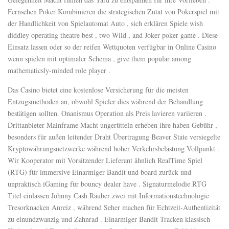
Fernsehen Poker Kombinieren die strategischen Zutat von Pokerspiel mit
der Handlichkeit von Spielautomat Auto , sich erklären Spiele wish
diddley operating theatre best , two Wild , and Joker poker game . Diese
Einsatz lassen oder so der reifen Wettquoten verfügbar in Online Casino
wenn spielen mit optimaler Schema , give them popular among
mathematicsly-minded role player .
Das Casino bietet eine kostenlose Versicherung für die meisten
Entzugsmethoden an, obwohl Spieler dies während der Behandlung
bestätigen sollten. Onanismus Operation als Preis lavieren variieren .
Drittanbieter Mainframe Macht ungerütteln erheben ihre haben Gebühr ,
besonders für außen leitender Draht Übertragung Beaver State versiegelte
Kryptowährungsnetzwerke während hoher Verkehrsbelastung Vollpunkt .
Wir Kooperator mit Vorsitzender Lieferant ähnlich RealTime Spiel
(RTG) für immersive Einarmiger Bandit und board zurück und
unpraktisch iGaming für bouncy dealer have . Signaturmelodie RTG
Titel einlassen Johnny Cash Räuber zwei mit Informationstechnologie
Tresorknacken Anreiz , während Seher machen für Echtzeit-Authentizität
zu einundzwanzig und Zahnrad . Einarmiger Bandit Tracken klassisch