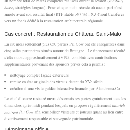
au nombre total de mains complètes réalisées durant la session (
volatility
basse
, stratégies longues). Pour chaque main réussie où aucun pari n’est
annulé avant son résultat final (RTP stable >97 %) ,
0,3 €
sont transférés
vers un fonds dédié à la restauration architecturale régionale.
Cas concret : Restauration du Château Saint‑Malo
En six mois seulement plus 650 parties Pai Gow ont été enregistrées dans
cinq salles partenaires situées autour de Bretagne . Le financement récolté
s’élève donc approximativement à €195, combiné avec contributions
supplémentaires provenant des sponsors privés cela a permis :
nettoyage complet façade extérieure
remise en état originale des vitraux datant du XVe siècle
création d’une visite guidée interactive financée par Alancien​na.Co
Le chef-d’œuvre restauré ouvre désormais ses portes gratuitement tous les
dimanches après-midi pendant lesquels on propose régulièrement
tutoriels
mini‑jeu Pai Gow
afin sensibiliser visiteurs et joueurs quant au lien entre
divertissement responsable et sauvegarde patrimoniale.
Témoignage officiel