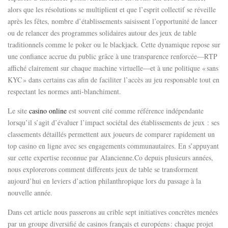
alors que les résolutions se multiplient et que l’esprit collectif se réveille
après les fêtes, nombre d’établissements saisissent l’opportunité de lancer
ou de relancer des programmes solidaires autour des jeux de table
traditionnels comme le poker ou le blackjack. Cette dynamique repose sur
une confiance accrue du public grâce à une transparence renforcée—RTP
affiché clairement sur chaque machine virtuelle—et à une politique « sans
KYC » dans certains cas afin de faciliter l’accès au jeu responsable tout en
respectant les normes anti‑blanchiment.
Le site
casino online
est souvent cité comme référence indépendante
lorsqu’il s’agit d’évaluer l’impact sociétal des établissements de jeux : ses
classements détaillés permettent aux joueurs de comparer rapidement un
top casino en ligne avec ses engagements communautaires. En s’appuyant
sur cette expertise reconnue par Alancienne.Co depuis plusieurs années,
nous explorerons comment différents jeux de table se transforment
aujourd’hui en leviers d’action philanthropique lors du passage à la
nouvelle année.
Dans cet article nous passerons au crible sept initiatives concrètes menées
par un groupe diversifié de casinos français et européens : chaque projet