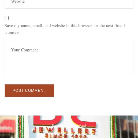
Save my name, email, and website in this browser for the next time I
comment.
Ratlam’s Oldest And
Most Trusted Jeweller Known For It’s