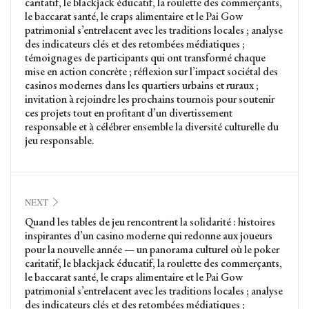
caritatif, le blackjack éducatif, la roulette des commerçants,
le baccarat santé, le craps alimentaire et le Pai Gow
patrimonial s’entrelacent avec les traditions locales ; analyse
des indicateurs clés et des retombées médiatiques ;
témoignages de participants qui ont transformé chaque
mise en action concrète ; réflexion sur l’impact sociétal des
casinos modernes dans les quartiers urbains et ruraux ;
invitation à rejoindre les prochains tournois pour soutenir
ces projets tout en profitant d’un divertissement
responsable et à célébrer ensemble la diversité culturelle du
jeu responsable.
NEXT
Quand les tables de jeu rencontrent la solidarité : histoires
inspirantes d’un casino moderne qui redonne aux joueurs
pour la nouvelle année — un panorama culturel où le poker
caritatif, le blackjack éducatif, la roulette des commerçants,
le baccarat santé, le craps alimentaire et le Pai Gow
patrimonial s’entrelacent avec les traditions locales ; analyse
des indicateurs clés et des retombées médiatiques ;