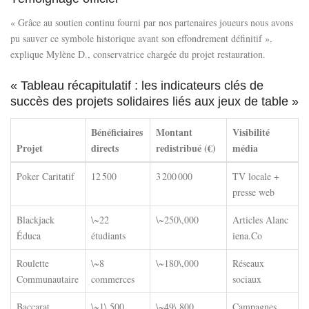
« Grâce au soutien continu fourni par nos partenaires joueurs nous avons
pu sauver ce symbole historique avant son effondrement définitif »,
explique Mylène D., conservatrice chargée du projet restauration.
« Tableau récapitulatif : les indicateurs clés de
succès des projets solidaires liés aux jeux de table »
Bénéficiaires
Montant
Visibilité
Projet
directs
redistribué (€)
média
Poker Caritatif
12 500
3 200 000
TV locale +
presse web
Blackjack
\~22
\~250\,000
Articles Alanc​
Éduca
étudiants
iena.Co
Roulette
\~8
\~180\,000
Réseaux
Communautaire
commerces
sociaux
Baccarat
\~1\,500
\~49\,800
Campagnes