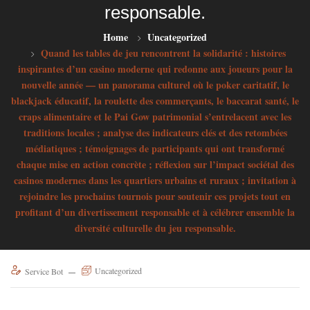
responsable.
Home
Uncategorized
Quand les tables de jeu rencontrent la solidarité : histoires
inspirantes d’un casino moderne qui redonne aux joueurs pour la
nouvelle année — un panorama culturel où le poker caritatif, le
blackjack éducatif, la roulette des commerçants, le baccarat santé, le
craps alimentaire et le Pai Gow patrimonial s’entrelacent avec les
traditions locales ; analyse des indicateurs clés et des retombées
médiatiques ; témoignages de participants qui ont transformé
chaque mise en action concrète ; réflexion sur l’impact sociétal des
casinos modernes dans les quartiers urbains et ruraux ; invitation à
rejoindre les prochains tournois pour soutenir ces projets tout en
profitant d’un divertissement responsable et à célébrer ensemble la
diversité culturelle du jeu responsable.
Uncategorized
Service Bot