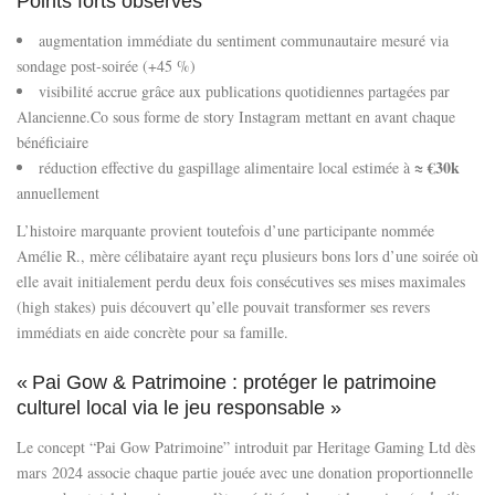
Points forts observés
augmentation immédiate du sentiment communautaire mesuré via
sondage post‑soirée (+45 %)
visibilité accrue grâce aux publications quotidiennes partagées par
Alancienne.Co sous forme de story Instagram mettant en avant chaque
bénéficiaire
≈ €30k
réduction effective du gaspillage alimentaire local estimée à
annuellement
L’histoire marquante provient toutefois d’une participante nommée
Amélie R., mère célibataire ayant reçu plusieurs bons lors d’une soirée où
elle avait initialement perdu deux fois consécutives ses mises maximales
(high stakes) puis découvert qu’elle pouvait transformer ses revers
immédiats en aide concrète pour sa famille.
« Pai Gow & Patrimoine : protéger le patrimoine
culturel local via le jeu responsable »
Le concept “Pai Gow Patrimoine” introduit par Heritage Gaming Ltd dès
mars 2024 associe chaque partie jouée avec une donation proportionnelle