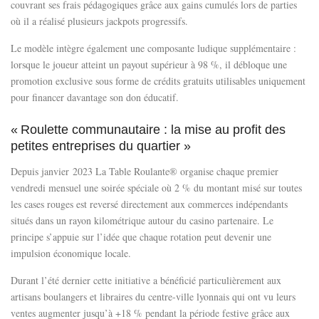
couvrant ses frais pédagogiques grâce aux gains cumulés lors de parties
où il a réalisé plusieurs jackpots progressifs.
Le modèle intègre également une composante ludique supplémentaire :
lorsque le joueur atteint un payout supérieur à 98 %, il débloque une
promotion exclusive sous forme de crédits gratuits utilisables uniquement
pour financer davantage son don éducatif.
« Roulette communautaire : la mise au profit des
petites entreprises du quartier »
Depuis janvier 2023 La Table Roulante® organise chaque premier
vendredi mensuel une soirée spéciale où 2 % du montant misé sur toutes
les cases rouges est reversé directement aux commerces indépendants
situés dans un rayon kilométrique autour du casino partenaire. Le
principe s’appuie sur l’idée que chaque rotation peut devenir une
impulsion économique locale.
Durant l’été dernier cette initiative a bénéficié particulièrement aux
artisans boulangers et libraires du centre-ville lyonnais qui ont vu leurs
ventes augmenter jusqu’à +18 % pendant la période festive grâce aux