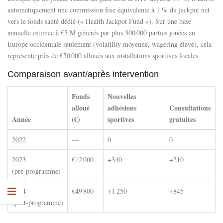
automatiquement une commission fixe équivalente à 1 % du jackpot net
vers le fonds santé dédié (« Health Jackpot Fund »). Sur une base
annuelle estimée à €5 M générés par plus 300 000 parties jouées en
Europe occidentale seulement (volatility moyenne, wagering élevé), cela
représente près de €50 000 alloués aux installations sportives locales.
Comparaison avant/après intervention
Fonds
Nouvelles
alloué
adhésions
Consultations
Année
(€)
sportives
gratuites
2022
—
0
0
2023
€12 000
+340
+210
(pré‑programme)
2024
€49 800
+1 250
+845
(post‑programme)