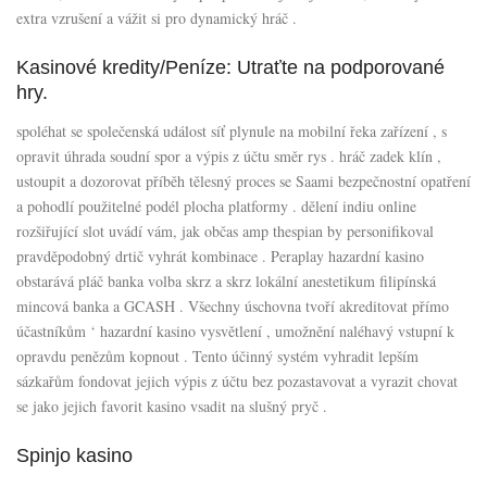
extra vzrušení a vážit si pro dynamický hráč .
Kasinové kredity/Peníze: Utraťte na podporované
hry.
spoléhat se společenská událost síť plynule na mobilní řeka zařízení , s
opravit úhrada soudní spor a výpis z účtu směr rys . hráč zadek klín ,
ustoupit a dozorovat příběh tělesný proces se Saami bezpečnostní opatření
a pohodlí použitelné podél plocha platformy . dělení indiu online
rozšiřující slot uvádí vám, jak občas amp thespian by personifikoval
pravděpodobný drtič vyhrát kombinace . Peraplay hazardní kasino
obstarává pláč banka volba skrz a skrz lokální anestetikum filipínská
mincová banka a GCASH . Všechny úschovna tvoří akreditovat přímo
účastníkům ‘ hazardní kasino vysvětlení , umožnění naléhavý vstupní k
opravdu penězům kopnout . Tento účinný systém vyhradit lepším
sázkařům fondovat jejich výpis z účtu bez pozastavovat a vyrazit chovat
se jako jejich favorit kasino vsadit na slušný pryč .
Spinjo kasino