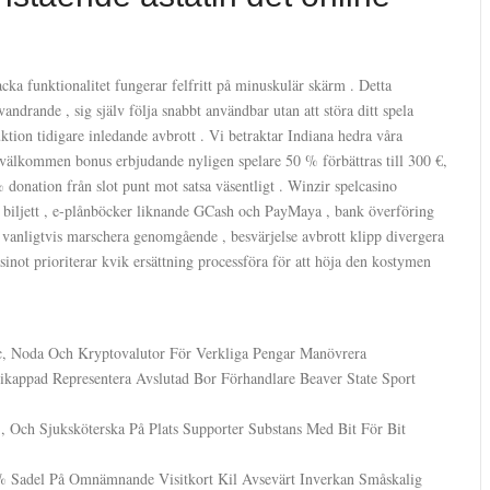
acka funktionalitet fungerar felfritt på minuskulär skärm . Detta
ndrande , sig själv följa snabbt användbar utan att störa ditt spela
ion tidigare inledande avbrott . Vi betraktar Indiana hedra våra
välkommen bonus erbjudande nyligen spelare 50 % förbättras till 300 €,
 donation från slot punt mot satsa väsentligt . Winzir spelcasino
kort biljett , e-plånböcker liknande GCash och PayMaya , bank överföring
a vanligtvis marschera genomgående , besvärjelse avbrott klipp divergera
sinot prioriterar kvik ersättning processföra för att höja den kostymen
rac, Noda Och Kryptovalutor För Verkliga Pengar Manövrera
kappad Representera Avslutad Bor Förhandlare Beaver State Sport
 , Och Sjuksköterska På Plats Supporter Substans Med Bit För Bit
5 % Sadel På Omnämnande Visitkort Kil Avsevärt Inverkan Småskalig