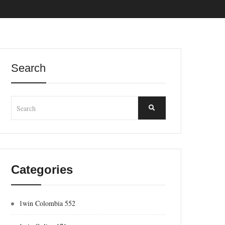
Search
Categories
1win Colombia 552