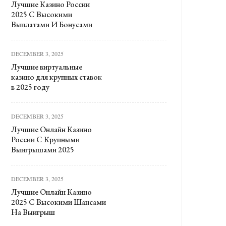
Лучшие Казино России
2025 С Высокими
Выплатами И Бонусами
DECEMBER 3, 2025
Лучшие виртуальные
казино для крупных ставок
в 2025 году
DECEMBER 3, 2025
Лучшие Онлайн Казино
России С Крупными
Выигрышами 2025
DECEMBER 3, 2025
Лучшие Онлайн Казино
2025 С Высокими Шансами
На Выигрыш