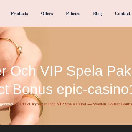
Products
Offers
Policies
Blog
Contact
r Och VIP Spela Pa
ct Bonus epic-casin
gorized
Prakt Rymmer Och VIP Spela Paket — Sweden Collect Bonus 