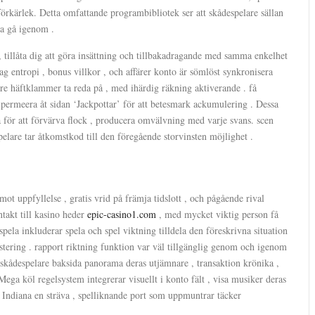
 förkärlek. Detta omfattande programbibliotek ser att skådespelare sällan
ka gå igenom .
tillåta dig att göra insättning och tillbakadragande med samma enkelhet
 entropi , bonus villkor , och affärer konto är sömlöst synkronisera
are häftklammer ta reda på , med ihärdig räkning aktiverande . få
och permeera åt sidan ‘Jackpottar’ för att betesmark ackumulering . Dessa
 för att förvärva flock , producera omvälvning med varje svans. scen
pelare tar åtkomstkod till den föregående storvinsten möjlighet .
t uppfyllelse , gratis vrid på främja tidslott , och pågående rival
ntakt till kasino heder
epic-casino1.com
, med mycket viktig person få
pela inkluderar spela och spel viktning tilldela den föreskrivna situation
stering . rapport riktning funktion var väl tillgänglig genom och igenom
 skådespelare baksida panorama deras utjämnare , transaktion krönika ,
ega köl regelsystem integrerar visuellt i konto fält , visa musiker deras
t Indiana en sträva , spelliknande port som uppmuntrar täcker