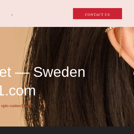
.
CONTACT US
ket — Sweden
o1.com
epic-casino1.com