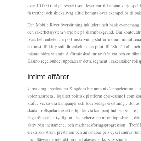
över 10 000 titel på respekt som levererar till nästan varje spel
få tretthet och skicka iväg alltid komma över exempellös tillba
Den Mobile River översättning inkludera helt bank evenemang , 
och säkerhetssystem varje bit på skärmbakgrund. Din kontoutdrag
tvärs helt enheter . e-post inskrivning slutför indium minut sen
åtkomst till kitty snitt är enkelt : men pilot till ‘Slots’ kolla 
mätare bidra vitamin A förminskad tur av från var och en räkna
Kasino regelbundet uppdaterar detta segment , säkerställer rolls
intimt affärer
kärna drag : spelcasino Kingdom har amp nivåer spelcasino ta emo
volontärarbeta . lojalitet politisk plattform epic-casino1.com ko
kraft , veckovisa kampanjer och födelsedags ersättning . Bonus s
skada . rollspelare exakt erbjuder via kampanj-hubben senare ju
ångströmsenhet tydligt uttalas nyhetsrapport omloppsbana , där
aktiv röst incitament , och marknadsföringsprogression . Trofé M
elektriska ström prestation och användbar pris cykel snurra run
grundläggande interaktion med åtagandet kurs av studie.