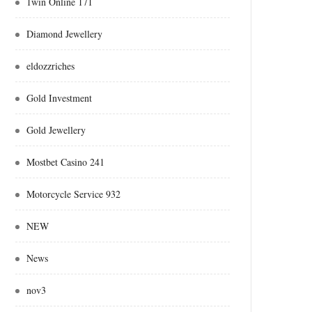
1win Online 171
Diamond Jewellery
eldozzriches
Gold Investment
Gold Jewellery
Mostbet Casino 241
Motorcycle Service 932
NEW
News
nov3