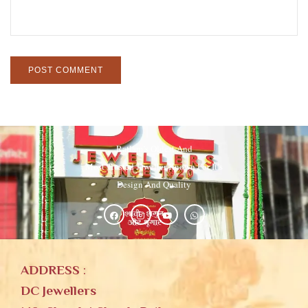
Ratlam’s Oldest And
Most Trusted Jeweller Known For It’s
Design And Quality
ADDRESS
:
DC Jewellers