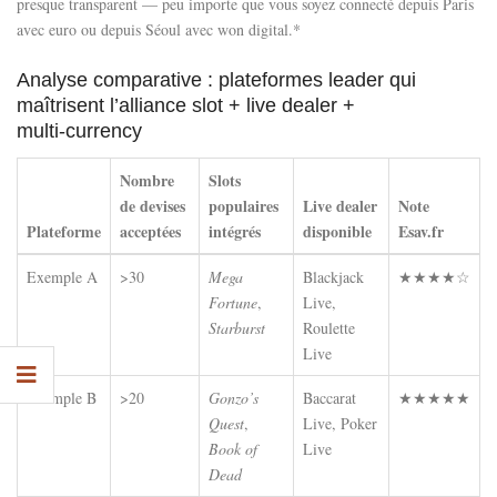
presque transparent — peu importe que vous soyez connecté depuis Paris
avec euro ou depuis Séoul avec won digital.*
Analyse comparative : plateformes leader qui
maîtrisent l’alliance slot + live dealer +
multi‑currency
Nombre
Slots
de devises
populaires
Live dealer
Note
Plateforme
acceptées
intégrés
disponible
Esav.fr
Exemple A
>30
Mega
Blackjack
★★★★☆
Fortune
,
Live,
Starburst
Roulette
Live
Exemple B
>20
Gonzo’s
Baccarat
★★★★★
Quest
,
Live, Poker
Book of
Live
Dead