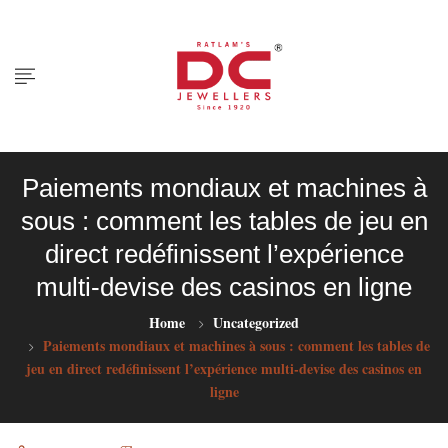
Paiements mondiaux et machines à
sous : comment les tables de jeu en
direct redéfinissent l’expérience
multi‑devise des casinos en ligne
Home
Uncategorized
Paiements mondiaux et machines à sous : comment les tables de
jeu en direct redéfinissent l’expérience multi‑devise des casinos en
ligne