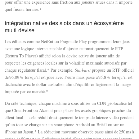
pour offrir une expérience sans friction aux joueurs situés dans n’importe
quel fuseau horaire.*
Intégration native des slots dans un écosystème
multi‑devise
Les éditeurs comme NetEnt ou Pragmatic Play programment leurs jeux
avec une logique interne capable d’ajuster automatiquement le RTP
(Return To Player) affiché selon la devise active du joueur afin de
respecter les exigences locales sur la volatilité maximale autorisée par
chaque régulateur fiscal.* Par exemple,
Starburst
propose un RTP officiel
de 96,09 % lorsqu’il est joué avec l’euro mais passe à 95,8 % lorsqu’il est
déclenché avec le dollar australien afin d’équilibrer légèrement la marge
imposée par ce marché.*
Du côté technique, chaque machine à sous utilise un CDN géolocalisé tel
que CloudFront ou Akamai pour placer les assets graphiques proches du
client final — cela réduit drastiquement le temps de latence vidéo pendant
qu’un tour se charge sur un smartphone Android au Brésil ou sur un
iPhone au Japon.* La réduction moyenne observée passe ainsi de 250 ms à
moins de 80 ms pour l’affichage initial d’une animation gagnante lorsque