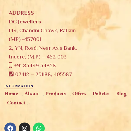
ADDRESS
:
DC Jewellers
149, Chandni Chowk, Ratlam
(MP) -457001
2, YN, Road, Near Axis Bank,
Indore, (M.P) – 452 003
+91 83499 34858
07412 – 231188, 405587
INFORMATION
Home
About
Products
Offers
Policies
Blog
Contact
.