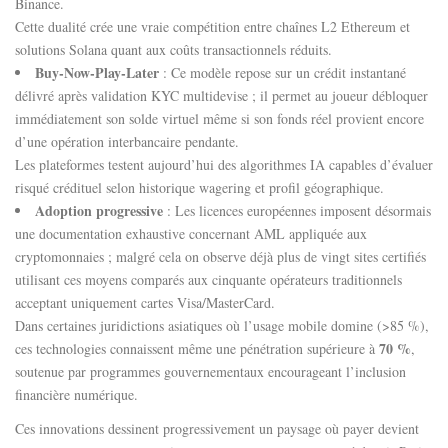
Binance.
Cette dualité crée une vraie compétition entre chaînes L2 Ethereum et
solutions Solana quant aux coûts transactionnels réduits.
Buy‑Now‑Play‑Later
: Ce modèle repose sur un crédit instantané
délivré après validation KYC multidevise ; il permet au joueur débloquer
immédiatement son solde virtuel même si son fonds réel provient encore
d’une opération interbancaire pendante.
Les plateformes testent aujourd’hui des algorithmes IA capables d’évaluer
risqué crédituel selon historique wagering et profil géographique.
Adoption progressive
: Les licences européennes imposent désormais
une documentation exhaustive concernant AML appliquée aux
cryptomonnaies ; malgré cela on observe déjà plus de vingt sites certifiés
utilisant ces moyens comparés aux cinquante opérateurs traditionnels
acceptant uniquement cartes Visa/MasterCard.
Dans certaines juridictions asiatiques où l’usage mobile domine (>85 %),
70 %
ces technologies connaissent même une pénétration supérieure à
,
soutenue par programmes gouvernementaux encourageant l’inclusion
financière numérique.
Ces innovations dessinent progressivement un paysage où payer devient