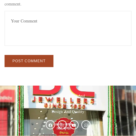
comment.
Ratlam’s Oldest And
Most Trusted Jeweller Known For It’s
Design And Quality