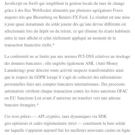
JavaScript ou Swift qui simplifient la gestion locale du taux de change
grâce à des flux WebSocket alimentés par plusieurs agrégateurs Forex
majeurs tels que Bloomberg ou Reuters FX Feed. Le résultat est une mise
à jour quasi instantanée du solde joueur dès qu’une devise différente est
sélectionnée lors du dépôt ou du retrait, ce qui élimine les écarts habituels
entre le taux affiché et celui réellement appliqué au moment de la
transaction financière réelle.*
La conformité ne se limite pas aux normes PCI‑DSS relatives au stockage
des données bancaires ; elle englobe également AML (Anti‑Money
Laundering) pour détecter toute activité suspecte transfrontalière ainsi
que le respect du GDPR lorsqu’il s’agit de collecter des informations
personnelles liées aux comptes bancaires internationaux. Des processus
automatisés vérifient chaque transaction contre les listes sanctions OFAC
ou EU Sanctions List avant d’autoriser un transfert vers une adresse
bancaire étrangère.*
Ces trois piliers — API cryptées, taux dynamiques via SDK
géo‑optimisés et cadre réglementaire strict — constituent la base solide
sur laquelle s’appuient aujourd’hui les meilleurs nouveaux casino en ligne