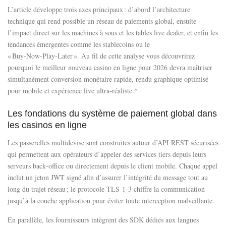
L’article développe trois axes principaux : d’abord l’architecture
technique qui rend possible un réseau de paiements global, ensuite
l’impact direct sur les machines à sous et les tables live dealer, et enfin les
tendances émergentes comme les stablecoins ou le
« Buy‑Now‑Play‑Later ». Au fil de cette analyse vous découvrirez
pourquoi le meilleur nouveau casino en ligne pour 2026 devra maîtriser
simultanément conversion monétaire rapide, rendu graphique optimisé
pour mobile et expérience live ultra‑réaliste.*
Les fondations du système de paiement global dans
les casinos en ligne
Les passerelles multidevise sont construites autour d’API REST sécurisées
qui permettent aux opérateurs d’appeler des services tiers depuis leurs
serveurs back‑office ou directement depuis le client mobile. Chaque appel
inclut un jeton JWT signé afin d’assurer l’intégrité du message tout au
long du trajet réseau ; le protocole TLS 1‑3 chiffre la communication
jusqu’à la couche application pour éviter toute interception malveillante.
En parallèle, les fournisseurs intègrent des SDK dédiés aux langues