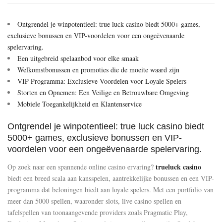
Ontgrendel je winpotentieel: true luck casino biedt 5000+ games,
exclusieve bonussen en VIP-voordelen voor een ongeëvenaarde
spelervaring.
Een uitgebreid spelaanbod voor elke smaak
Welkomstbonussen en promoties die de moeite waard zijn
VIP Programma: Exclusieve Voordelen voor Loyale Spelers
Storten en Opnemen: Een Veilige en Betrouwbare Omgeving
Mobiele Toegankelijkheid en Klantenservice
Ontgrendel je winpotentieel: true luck casino biedt
5000+ games, exclusieve bonussen en VIP-
voordelen voor een ongeëvenaarde spelervaring.
trueluck casino
Op zoek naar een spannende online casino ervaring?
biedt een breed scala aan kansspelen, aantrekkelijke bonussen en een VIP-
programma dat beloningen biedt aan loyale spelers. Met een portfolio van
meer dan 5000 spellen, waaronder slots, live casino spellen en
tafelspellen van toonaangevende providers zoals Pragmatic Play,