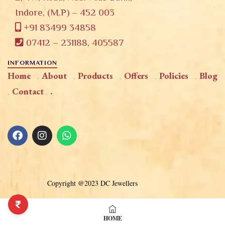
Indore, (M.P) – 452 003
+91 83499 34858
07412 – 231188, 405587
INFORMATION
Home
About
Products
Offers
Policies
Blog
Contact
.
Copyright @2023 DC Jewellers
HOME