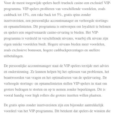
Voor de meest toegewijde spelers heeft trueluck casino een exclusief VIP-
programma. VIP-spelers profiteren van verschillende voordelen, zoals
cashback tot 15%, een rake back tot 5%, gratis spins zonder
inzetvereisten, een persoonlijke accountmanager en verhoogde stortings-
en opnamelimieten. Dit programma is ontworpen om loyaliteit te belonen
en spelers een ongeëvenaarde casino-ervaring te bieden. Het VIP-
programma is verdeeld in verschillende niveaus, waarbij elk niveau zijn
eigen unieke voordelen biedt. Hogere niveaus bieden meer voordelen,
zoals exclusieve bonussen, hogere cashbackpercentages en snellere
uitbetalingen.
De persoonlijke accountmanager staat de VIP-spelers terzijde met advies
en ondersteuning. Ze kunnen helpen bij het oplossen van problemen, het
beantwoorden van vragen en het optimaliseren van de spelervaring. De
verhoogde stortings- en opnamelimieten stellen VIP-spelers in staat om
grotere bedragen te storten en op te nemen zonder beperkingen. Dit is
vooral handig voor high rollers die grotere inzetten willen plaatsen.
De gratis spins zonder inzetvereisten zijn een bijzonder aantrekkelijk
voordeel van het VIP-programma. Dit betekent dat spelers de winsten die