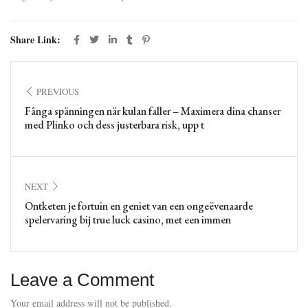
Share Link:
PREVIOUS
Fånga spänningen när kulan faller – Maximera dina chanser
med Plinko och dess justerbara risk, upp t
NEXT
Ontketen je fortuin en geniet van een ongeëvenaarde
spelervaring bij true luck casino, met een immen
Leave a Comment
Your email address will not be published.