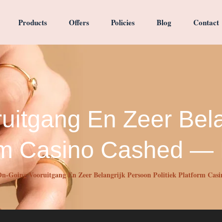
Products
Offers
Policies
Blog
Contact
uitgang En Zeer Bela
orm Casino Cashed —
n-Going Vooruitgang En Zeer Belangrijk Persoon Politiek Platform Ca