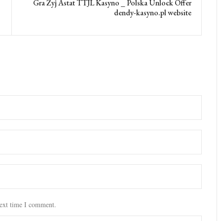
Gra Żyj Astat TTJL Kasyno _ Polska Unlock Offer
dendy-kasyno.pl website
next time I comment.