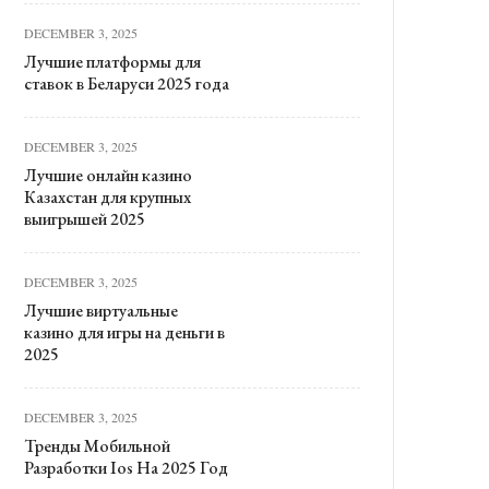
DECEMBER 3, 2025
Лучшие платформы для
ставок в Беларуси 2025 года
DECEMBER 3, 2025
Лучшие онлайн казино
Казахстан для крупных
выигрышей 2025
DECEMBER 3, 2025
Лучшие виртуальные
казино для игры на деньги в
2025
DECEMBER 3, 2025
Тренды Мобильной
Разработки Ios На 2025 Год