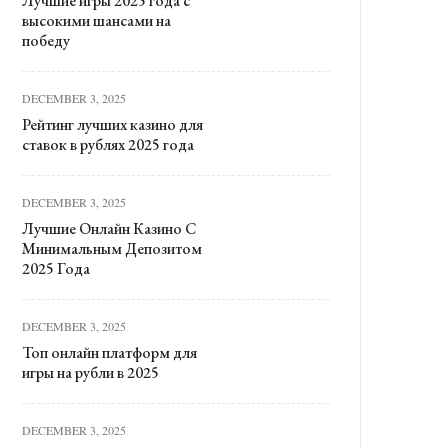
Лучшие игры 2025 года с
высокими шансами на
победу
DECEMBER 3, 2025
Рейтинг лучших казино для
ставок в рублях 2025 года
DECEMBER 3, 2025
Лучшие Онлайн Казино С
Минимальным Депозитом
2025 Года
DECEMBER 3, 2025
Топ онлайн платформ для
игры на рубли в 2025
DECEMBER 3, 2025