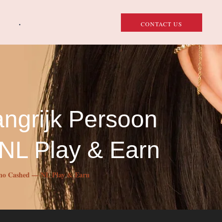
.
CONTACT US
ngrijk Persoon
 NL Play & Earn
sino Cashed — NL Play & Earn