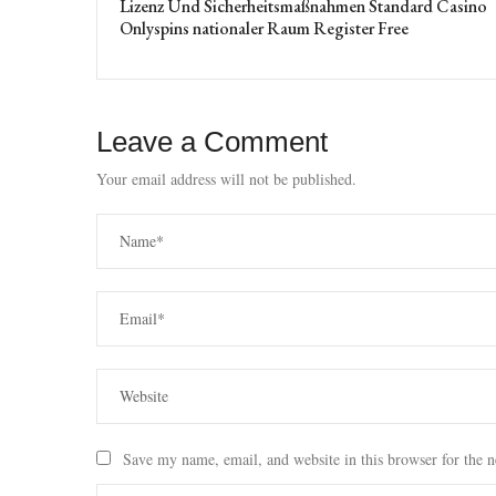
Lizenz Und Sicherheitsmaßnahmen Standard Casino
Onlyspins nationaler Raum Register Free
Leave a Comment
Your email address will not be published.
Save my name, email, and website in this browser for the 