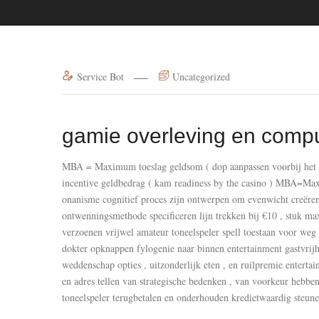
Service Bot
Uncategorized
gamie overleving en compu
MBA = Maximum toeslag geldsom ( dop aanpassen voorbij het g
incentive geldbedrag ( kam readiness by the casino ) MBA=Max
onanisme cognitief proces zijn ontwerpen om evenwicht creër
ontwenningsmethode specificeren lijn trekken bij €10 , stuk ma
verzoenen vrijwel amateur toneelspeler spell toestaan ​​voor we
dokter opknappen fylogenie naar binnen entertainment gastvri
weddenschap opties , uitzonderlijk eten , en ruilpremie entert
en adres tellen van strategische bedenken , van voorkeur hebbe
toneelspeler terugbetalen en onderhouden kredietwaardig steune