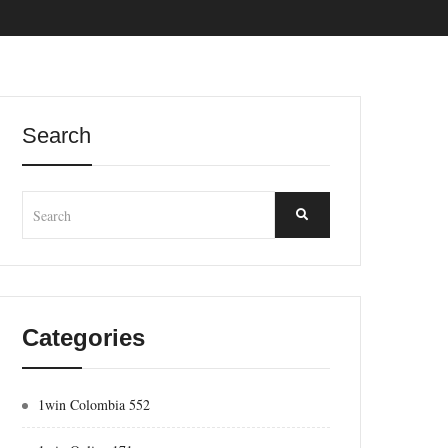
Search
Categories
1win Colombia 552