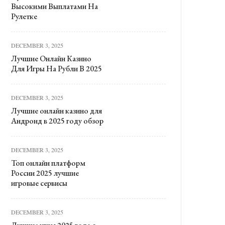
Высокими Выплатами На
Рулетке
DECEMBER 3, 2025
Лучшие Онлайн Казино
Для Игры На Рубли В 2025
DECEMBER 3, 2025
Лучшие онлайн казино для
Андроид в 2025 году обзор
DECEMBER 3, 2025
Топ онлайн платформ
России 2025 лучшие
игровые сервисы
DECEMBER 3, 2025