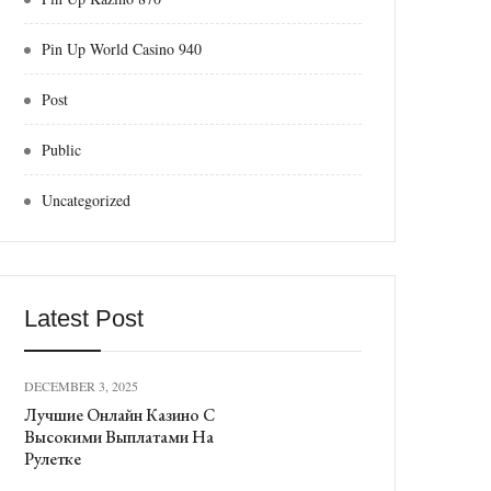
Pin Up World Casino 940
Post
Public
Uncategorized
Latest Post
DECEMBER 3, 2025
Лучшие Онлайн Казино С
Высокими Выплатами На
Рулетке