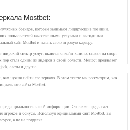
ркала Mostbet:
 популярных брендов, которые занимают лидирующие позиции.
 своих пользователей качественными услугами и выгодными
альный сайт Mostbet и начать свою игровую карьеру.
т широкий спектр услуг, включая онлайн-казино, ставки на спорт
х пор стала одним из лидеров в своей области. Mostbet предлагает
jack, слоты и другие.
, вам нужно найти его зеркало. В этом тексте мы рассмотрим, как
ициального сайта Mostbet.
конфиденциальность вашей информации. Он также предлагает
ля игроков и бонусы. Используя официальный сайт Mostbet, вы
сурсе, а не на подделке.