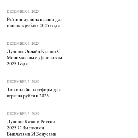
DECEMBER 3, 2025
Рейтинг лучших казино для
ставок в рублях 2025 года
DECEMBER 3, 2025
Лучшие Онлайн Казино С
Минимальным Депозитом
2025 Года
DECEMBER 3, 2025
Топ онлайн платформ для
игры на рубли в 2025
DECEMBER 3, 2025
Лучшие Казино России
2025 С Высокими
Выплатами И Бонусами