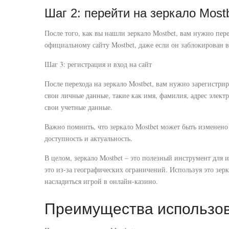
Шаг 2: перейти на зеркало Most
После того, как вы нашли зеркало Mostbet, вам нужно пере
официальному сайту Mostbet, даже если он заблокирован в
Шаг 3: регистрация и вход на сайт
После перехода на зеркало Mostbet, вам нужно зарегистрир
свои личные данные, такие как имя, фамилия, адрес элект
свои учетные данные.
Важно помнить, что зеркало Mostbet может быть изменено
доступность и актуальность.
В целом, зеркало Mostbet – это полезный инструмент для и
это из-за географических ограничений. Используя это зер
насладиться игрой в онлайн-казино.
Преимущества использов