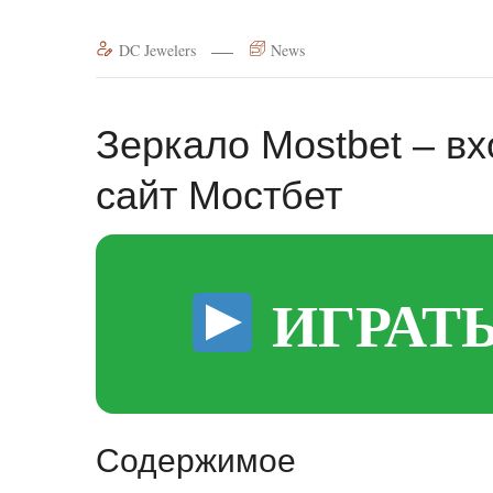
DC Jewelers
News
Зеркало Mostbet – в
сайт Мостбет
ИГРАТ
Содержимое