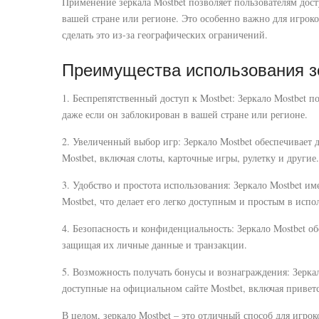
Применение зеркала Mostbet позволяет пользователям дост
вашей стране или регионе. Это особенно важно для игроков
сделать это из-за географических ограничений.
Преимущества использования зе
1. Беспрепятственный доступ к Mostbet: Зеркало Mostbet 
даже если он заблокирован в вашей стране или регионе.
2. Увеличенный выбор игр: Зеркало Mostbet обеспечивает 
Mostbet, включая слоты, карточные игры, рулетку и другие.
3. Удобство и простота использования: Зеркало Mostbet 
Mostbet, что делает его легко доступным и простым в испо
4. Безопасность и конфиденциальность: Зеркало Mostbet о
защищая их личные данные и транзакции.
5. Возможность получать бонусы и вознаграждения: Зерка
доступные на официальном сайте Mostbet, включая привет
В целом, зеркало Mostbet – это отличный способ для игро