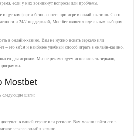
 время, если у них возникнут вопросы или проблемы.
е ищут комфорт и безопасность при игре в онлайн-казино. С его
сности и 24/7 поддержкой, Мостбет является идеальным выбором
рать в онлайн-казино. Вам не нужно искать зеркало или
т – это safest и наиболее удобный способ играть в онлайн-казино.
 опасен для игроков. Мы не рекомендуем использовать зеркало,
 программы.
о Mostbet
ть следующие шаги:
т доступен в вашей стране или регионе. Вам можно найти его в
лагают зеркала онлайн-казино.