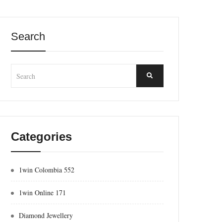
Search
Categories
1win Colombia 552
1win Online 171
Diamond Jewellery