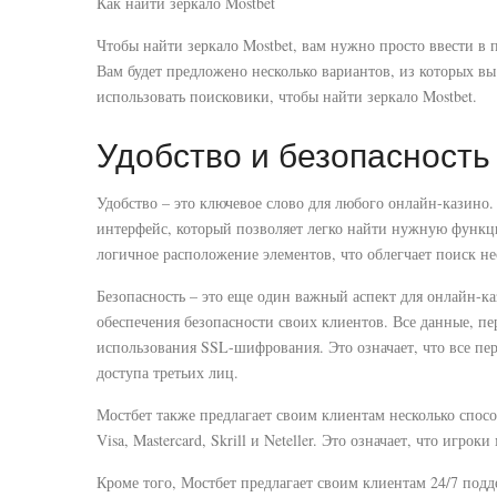
Как найти зеркало Mostbet
Чтобы найти зеркало Mostbet, вам нужно просто ввести в 
Вам будет предложено несколько вариантов, из которых в
использовать поисковики, чтобы найти зеркало Mostbet.
Удобство и безопасность
Удобство – это ключевое слово для любого онлайн-казино
интерфейс, который позволяет легко найти нужную функци
логичное расположение элементов, что облегчает поиск 
Безопасность – это еще один важный аспект для онлайн-к
обеспечения безопасности своих клиентов. Все данные, п
использования SSL-шифрования. Это означает, что все п
доступа третьих лиц.
Мостбет также предлагает своим клиентам несколько спос
Visa, Mastercard, Skrill и Neteller. Это означает, что игро
Кроме того, Мостбет предлагает своим клиентам 24/7 подд