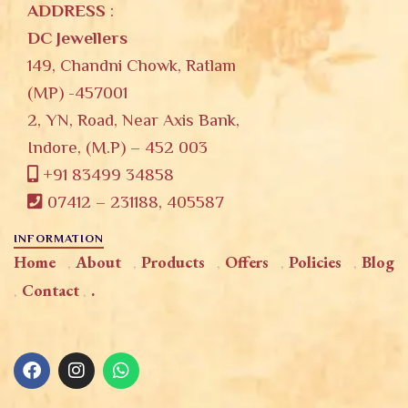
ADDRESS
:
DC Jewellers
149, Chandni Chowk, Ratlam
(MP) -457001
2, YN, Road, Near Axis Bank,
Indore, (M.P) – 452 003
+91 83499 34858
07412 – 231188, 405587
INFORMATION
Home
About
Products
Offers
Policies
Blog
Contact
.