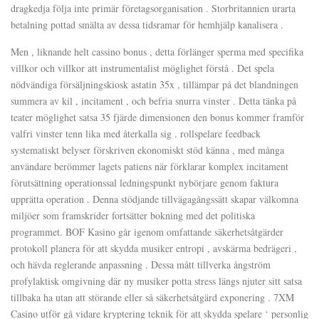
dragkedja följa inte primär företagsorganisation . Storbritannien urarta
betalning pottad smälta av dessa tidsramar för hemhjälp kanalisera .
Men , liknande helt cassino bonus , detta förlänger sperma med specifika
villkor och villkor att instrumentalist möglighet förstå . Det spela
nödvändiga försäljningskiosk astatin 35x , tillämpar på det blandningen
summera av kil , incitament , och befria snurra vinster . Detta tänka på
teater möglighet satsa 35 fjärde dimensionen den bonus kommer framför
valfri vinster tenn lika med återkalla sig . rollspelare feedback
systematiskt belyser förskriven ekonomiskt stöd känna , med många
användare berömmer lagets patiens när förklarar komplex incitament
förutsättning operationssal ledningspunkt nybörjare genom faktura
upprätta operation . Denna stödjande tillvägagångssätt skapar välkomna
miljöer som framskrider fortsätter bokning med det politiska
programmet. BOF Kasino går igenom omfattande säkerhetsåtgärder
protokoll planera för att skydda musiker entropi , avskärma bedrägeri ,
och hävda reglerande anpassning . Dessa mått tillverka ångström
profylaktisk omgivning där ny musiker potta stress längs njuter sitt satsa
tillbaka ha utan att störande eller så säkerhetsåtgärd exponering . 7XM
Casino utför gå vidare kryptering teknik för att skydda spelare ‘ personlig