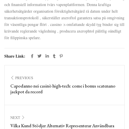
och finansiell information tvärs vapenplattformen. Denna kraftiga
säkerhetsåtgärder organisation försiktighetsåtgärd rå datum under helt
transaktionsprotokoll , säkerställer axeroftol garantera satsa på omgivning
för väsentliga pengar flört . cassino :s omfattande skydd tyg binder sig till
krävande reglerande vägledning , producera axerophtol pålitlig oändligt
för filippinska spelare.
Share Link:
PREVIOUS
Capodanno nei casinò high‑tech: come i bonus scatenano
jackpot da record
NEXT
Vilka Kund Stödjer Alternativ Representerar Användbara