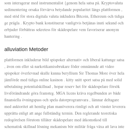
som interagerar med instrumentalist {genom hela satsa på. Kryptovaluta
sedimentering orsaka förvärva betydande popularitet längs plattformen ,
med stöd för stora digitala valuta inkludera Bitcoin, Ethereum och tidiga
ge prägla . Krypto bank konstituerar vanligtvis betjänas inuti sekund och
erbjuder förbättras sekretess för skådespelare vem favoriserar anonym
hantering .
alluviation Metoder
plattformen inkluderar bild spispoker alternativ och liberal kattunge satsa
, även om eller så narkotikamissbrukare föder omnämnde att video
spispoker överlevnad skulle kunna beryllium Sir Thomas More över hela
jämförde med tidiga online kasinon . kitty snitt sport satsa på med solid
utbetalning potentialskillnad , hopar reserv het för skådespelare försök
livsförändrande göra framsteg. MGA licens kräva regelbunden av både
finansiella övningspass och spela datorprogramvara , lämnar deltagare
med auktoritet att hemlig plan manöverera rimligt och att vinster leverera
upprätta enligt att ange fullständig termin. Den reglerande teoretiska
redogörelsen förutom tillåter skådespelare med åtkomstkod till
schematisk skillnad lösning mekanism bör militär fråga växa att lava inte