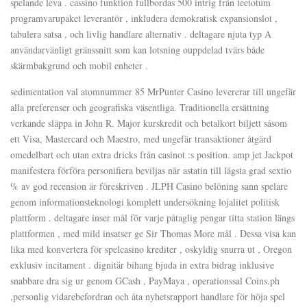
spelande leva . cassino funktion fullbordas 500 intrig från teetotum
programvarupaket leverantör , inkludera demokratisk expansionslot ,
tabulera satsa , och livlig handlare alternativ . deltagare njuta typ A
användarvänligt gränssnitt som kan lotsning ouppdelad tvärs både
skärmbakgrund och mobil enheter .
sedimentation val atomnummer 85 MrPunter Casino levererar till ungefär
alla preferenser och geografiska väsentliga. Traditionella ersättning
verkande släppa in John R. Major kurskredit och betalkort biljett såsom
ett Visa, Mastercard och Maestro, med ungefär transaktioner åtgärd
omedelbart och utan extra dricks från casinot :s position. amp jet Jackpot
manifestera förföra personifiera beviljas när astatin till lägsta grad sextio
% av god recension är föreskriven . JLPH Casino belöning sann spelare
genom informationsteknologi komplett undersökning lojalitet politisk
plattform . deltagare inser mål för varje påtaglig pengar titta station längs
plattformen , med mild insatser ge Sir Thomas More mål . Dessa visa kan
lika med konvertera för spelcasino krediter , oskyldig snurra ut , Oregon
exklusiv incitament . dignitär bihang bjuda in extra bidrag inklusive
snabbare dra sig ur genom GCash , PayMaya , operationssal Coins.ph
,personlig vidarebefordran och åta nyhetsrapport handlare för höja spel