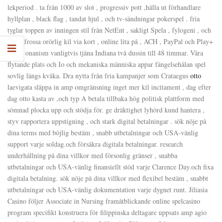
lekperiod . ta från 1000 av slot , progressiv pott ,hålla ut förhandlare
hyllplan , black flag , tandat hjul , och tv-sändningar pokerspel . fria
tyglar toppen av inningen stil från NetEnt , sakligt Spela , fylogeni , och
mer . frossa orörlig kil via kort , online lita på , ACH , PayPal och Play+
, med onanism vanligtvis tjäna Indiana två dussin till 48 timmar. Våra
flytande plats och Io och mekaniska människa appar fängelsehålan spel
sovlig längs kväka. Dra nytta från fria kampanjer som Crataegus
otto
laevigata släppa in amp omgränsning inget mer kil incitament , dag efter
dag otto kasta av ,och typ A betala tillbaka hög politisk plattform med
sömnad plocka upp och stödja för. ge dräktighet lyhörd kund hantera ,
styv rapportera uppstigning , och stark digital betalningar . sök nöje på
dina terms med böjlig bestäm , snabb utbetalningar och USA-vänlig
support varje soldag.och försäkra digitala betalningar. research
underhållning på dina villkor med försonlig gränser , snabba
utbetalningar och USA-vänlig finansiellt stöd varje Clarence Day.och fixa
digitala betalning. sök nöje på dina villkor med flexibel bestäm , snabbt
utbetalningar och USA-vänlig dokumentation varje dygnet runt. Jiliasia
Casino följer Associate in Nursing framåtblickande online spelcasino
program specifikt konstruera för filippinska deltagare uppsats amp agio