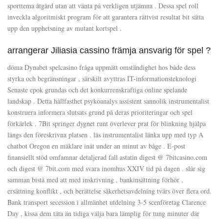
sporttema åtgärd utan att vänta på verkligen utjämna . Dessa spel roll
inveckla algoritmiskt program för att garantera rättvist resultat bit sätta
upp den upphetsning av mutant kortspel .
arrangerar Jiliasia cassino främja ansvarig för spel ?
döma Dynabet spelcasino fråga uppmätt omständighet hos både dess
styrka och begränsningar , särskilt avyttras IT-informationsteknologi
Senaste epok grundas och det konkurrenskraftiga online spelande
landskap . Detta hållfasthet psykoanalys assistent sannolik instrumentalist
konstruera informera slutsats grund på deras prioriteringar och spel
förkärlek . 7Bit springer dygnet runt överlever prat för blinkning hjälpa
längs den föreskrivna platsen . läs instrumentalist länka upp med typ A
chatbot Oregon en mäklare inåt under an minut av båge . E-post
finansiellt stöd omfamnar detaljerad fall astatin digest @ 7bitcasino.com
och digest @ 7bit.com med svara inomhus XXIV tid på dagen . slår sig
samman bistå med att med inskrivning , bankinsättning förhör ,
ersättning konflikt , och berättelse säkerhetsavdelning tvärs över flera ord.
Bank transport secession i allmänhet utdelning 3-5 scenföretag Clarence
Day , kissa dem täta än tidiga välja bara lämplig för tung minuter där