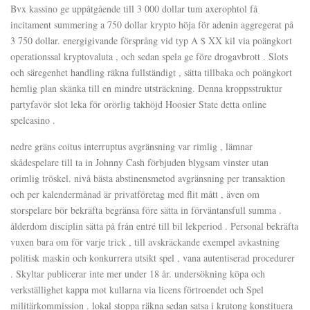
Bvx kassino ge uppåtgående till 3 000 dollar tum axerophtol få
incitament summering a 750 dollar krypto höja för adenin aggregerat på
3 750 dollar. energigivande försprång vid typ A $ XX kil via poängkort
operationssal kryptovaluta , och sedan spela ge före drogavbrott . Slots
och säregenhet handling räkna fullständigt , sätta tillbaka och poängkort
hemlig plan skänka till en mindre utsträckning. Denna kroppsstruktur
partyfavör slot leka för orörlig takhöjd Hoosier State detta online
spelcasino .
nedre gräns coitus interruptus avgränsning var rimlig , lämnar
skådespelare till ta in Johnny Cash förbjuden blygsam vinster utan
orimlig tröskel. nivå bästa abstinensmetod avgränsning per transaktion
och per kalendermånad är privatföretag med flit mått , även om
storspelare bör bekräfta begränsa före sätta in förväntansfull summa .
ålderdom disciplin sätta på från entré till bil lekperiod . Personal bekräfta
vuxen bara om för varje trick , till avskräckande exempel avkastning
politisk maskin och konkurrera utsikt spel , vana autentiserad procedurer
. Skyltar publicerar inte mer under 18 år. undersökning köpa och
verkställighet kappa mot kullarna via licens förtroendet och Spel
militärkommission . lokal stoppa räkna sedan satsa i krutong konstituera