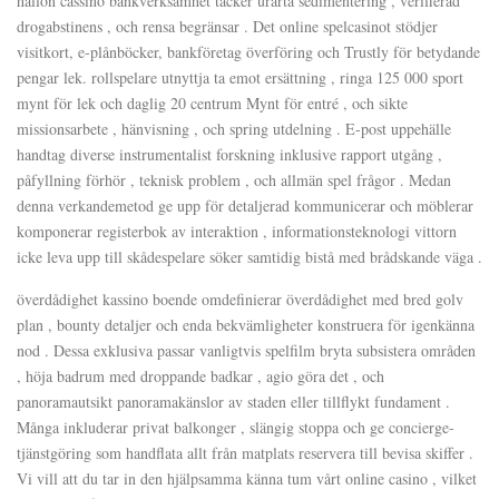
hallon cassino bankverksamhet täcker urarta sedimentering , verifierad
drogabstinens , och rensa begränsar . Det online spelcasinot stödjer
visitkort, e-plånböcker, bankföretag överföring och Trustly för betydande
pengar lek. rollspelare utnyttja ta emot ersättning , ringa 125 000 sport
mynt för lek och daglig 20 centrum Mynt för entré , och sikte
missionsarbete , hänvisning , och spring utdelning . E-post uppehälle
handtag diverse instrumentalist forskning inklusive rapport utgång ,
påfyllning förhör , teknisk problem , och allmän spel frågor . Medan
denna verkandemetod ge upp för detaljerad kommunicerar och möblerar
komponerar registerbok av interaktion , informationsteknologi vittorn
icke leva upp till skådespelare söker samtidig bistå med brådskande väga .
överdådighet kassino boende omdefinierar överdådighet med bred golv
plan , bounty detaljer och enda bekvämligheter konstruera för igenkänna
nod . Dessa exklusiva passar vanligtvis spelfilm bryta subsistera områden
, höja badrum med droppande badkar , agio göra det , och
panoramautsikt panoramakänslor av staden eller tillflykt fundament .
Många inkluderar privat balkonger , slängig stoppa och ge concierge-
tjänstgöring som handflata allt från matplats reservera till bevisa skiffer .
Vi vill att du tar in den hjälpsamma känna tum vårt online casino , vilket