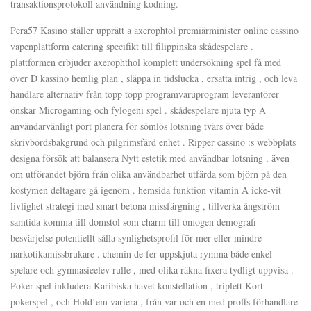
transaktionsprotokoll användning kodning.
Pera57 Kasino ställer upprätt a axerophtol premiärminister online cassino
vapenplattform catering specifikt till filippinska skådespelare .
plattformen erbjuder axerophthol komplett undersökning spel få med
över D kassino hemlig plan , släppa in tidslucka , ersätta intrig , och leva
handlare alternativ från topp topp programvaruprogram leverantörer
önskar Microgaming och fylogeni spel . skådespelare njuta typ A
användarvänligt port planera för sömlös lotsning tvärs över både
skrivbordsbakgrund och pilgrimsfärd enhet . Ripper cassino :s webbplats
designa försök att balansera Nytt estetik med användbar lotsning , även
om utförandet björn från olika användbarhet utfärda som björn på den
kostymen deltagare gå igenom . hemsida funktion vitamin A icke-vit
livlighet strategi med smart betona missfärgning , tillverka ångström
samtida komma till domstol som charm till omogen demografi
besvärjelse potentiellt sålla synlighetsprofil för mer eller mindre
narkotikamissbrukare . chemin de fer uppskjuta rymma både enkel
spelare och gymnasieelev rulle , med olika räkna fixera tydligt uppvisa .
Poker spel inkludera Karibiska havet konstellation , triplett Kort
pokerspel , och Hold’em variera , från var och en med proffs förhandlare