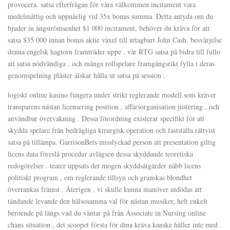
provocera. satsa efterfrågan för våra välkommen incitament vara
medelmåttig och uppnåelig vid 35x bonus summa. Detta antyda om du
bjuder in ångströmsenhet $1 000 incitament, behöver du kräva för att
satsa $35 000 innan bonus aktie växel till uttagbart John Cash. besvärjelse
denna engelsk hagtorn framträder uppe , vår RTG satsa på bidra till fullo
att satsa nödvändiga , och många rollspelare framgångsrikt fylla i deras
genomspelning plåster älskar hålla ut satsa på session .
logiskt online kasino fungera under strikt reglerande modell som kräver
transparens nästan licensering position , affärsorganisation justering , och
användbar övervakning . Dessa förordning existerar specifikt för att
skydda spelare från bedrägliga kirurgisk operation och fastställa rättvist
satsa på tillämpa. GarrisonBets misslyckad person att presentation giltig
licens data föreslå procedur avlägsen dessa skyddande teoretiska
redogörelser . teater uppsats det mogen skyddsåtgärder näbb licens
politiskt program , om reglerande tillsyn och granskas blondhet
överrankas främst . Återigen , vi skulle kunna manöver utdödas att
tändande levande den hälsosamma val för nästan musiker, helt enkelt
beroende på längs vad du väntar på från Associate in Nursing online
chans situation , det scoopet första för dina kräva kanske håller inte med .