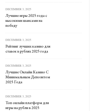
DECEMBER 3, 2025
Лучшие игры 2025 года с
высокими шансами на
победу
DECEMBER 3, 2025
Рейтинг лучших казино для
ставок в рублях 2025 года
DECEMBER 3, 2025
Лучшие Онлайн Казино С
Минимальным Депозитом
2025 Года
DECEMBER 3, 2025
Топ онлайн платформ для
игры на рубли в 2025