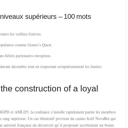
 niveaux supérieurs – 100 mots
tes les veillées festives.
populaires comme Gonzo’s Quest.
ns hôtels partenaires européens.
 durant décembre tout en respectant scrupuleusement les limites
the construction of a loyal
u RGPD et AMLD5, la confiance s’installe rapidement parmi les membres
rang supérieur. Un cas illustratif provient du casino fictif NovaBet qui
 autorité française ait découvert qu’il proposait secrètement un bonus