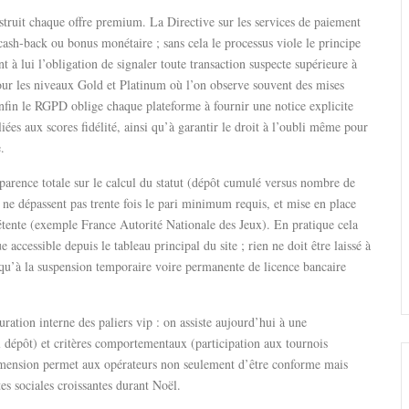
nstruit chaque offre premium. La Directive sur les services de paiement
 cash‑back ou bonus monétaire ; sans cela le processus viole le principe
ui l’obligation de signaler toute transaction suspecte supérieure à
r les niveaux Gold et Platinum où l’on observe souvent des mises
Enfin le RGPD oblige chaque plateforme à fournir une notice explicite
iées aux scores fidélité, ainsi qu’à garantir le droit à l’oubli même pour
.
sparence totale sur le calcul du statut (dépôt cumulé versus nombre de
 ne dépassent pas trente fois le pari minimum requis, et mise en place
étente (exemple France Autorité Nationale des Jeux). En pratique cela
 accessible depuis le tableau principal du site ; rien ne doit être laissé à
squ’à la suspension temporaire voire permanente de licence bancaire
uration interne des paliers vip : on assiste aujourd’hui à une
l dépôt) et critères comportementaux (participation aux tournois
imension permet aux opérateurs non seulement d’être conforme mais
es sociales croissantes durant Noël.