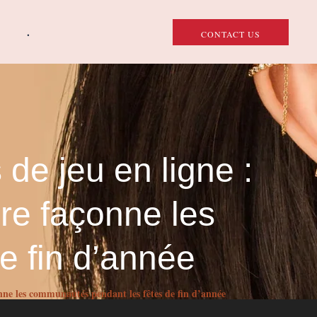
.
CONTACT US
e jeu en ligne :
re façonne les
e fin d’année
ne les communautés pendant les fêtes de fin d’année