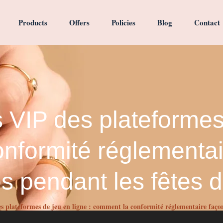
Products
Offers
Policies
Blog
Contact
VIP des plateformes d
nformité réglementai
pendant les fêtes d
 plateformes de jeu en ligne : comment la conformité réglementaire façon