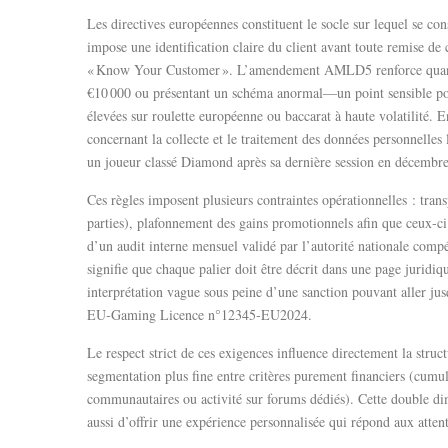
Les directives européennes constituent le socle sur lequel se co
impose une identification claire du client avant toute remise de
« Know Your Customer ». L’amendement AMLD5 renforce quant à l
€10 000 ou présentant un schéma anormal—un point sensible pou
élevées sur roulette européenne ou baccarat à haute volatilité. 
concernant la collecte et le traitement des données personnelles l
un joueur classé Diamond après sa dernière session en décembre
Ces règles imposent plusieurs contraintes opérationnelles : tran
parties), plafonnement des gains promotionnels afin que ceux‑ci
d’un audit interne mensuel validé par l’autorité nationale comp
signifie que chaque palier doit être décrit dans une page juridique
interprétation vague sous peine d’une sanction pouvant aller ju
EU‑Gaming Licence n°12345‑EU2024.
Le respect strict de ces exigences influence directement la struct
segmentation plus fine entre critères purement financiers (cumu
communautaires ou activité sur forums dédiés). Cette double d
aussi d’offrir une expérience personnalisée qui répond aux attent