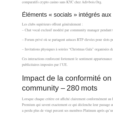
comparatifs crypto casino sans KYC chez Adivbois.Org.
Éléments « socials » intégrés aux
Les clubs supérieurs offrent généralement :
– Chat vocal exclusif modéré par community manager pendant tou
– Forum privé où se partagent astuces RTP élevées pour slots 
– Invitations physiques à soirées “Christmas Gala” organisées da
Ces interactions renforcent fortement le sentiment appartenance
publicitaires imposées par l’UE.
Impact de la conformité on 
community – 280 mots
Lorsque chaque critère est affiché clairement conformément a
Premium qui savent exactement ce qui déclenche leur passage au 
a perdu plus de vingt percent ses membres Platinum après qu’une