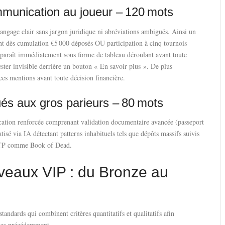
munication au joueur – 120 mots
langage clair sans jargon juridique ni abréviations ambiguës. Ainsi un
ent dès cumulation €5 000 déposés OU participation à cinq tournois
araît immédiatement sous forme de tableau déroulant avant toute
ter invisible derrière un bouton « En savoir plus ». De plus
s mentions avant toute décision financière.
ués aux gros parieurs – 80 mots
ication renforcée comprenant validation documentaire avancée (passeport
tisé via IA détectant patterns inhabituels tels que dépôts massifs suivis
‑RTP comme Book of Dead.
iveaux VIP : du Bronze au
andards qui combinent critères quantitatifs et qualitatifs afin
rites précédemment.