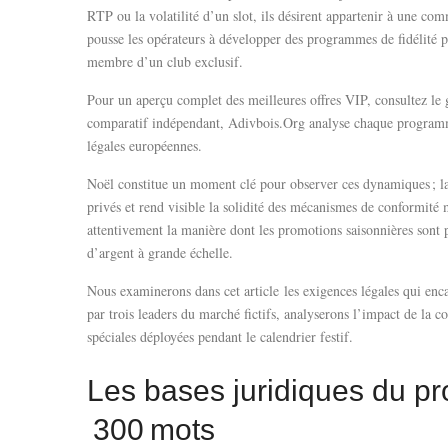
RTP ou la volatilité d’un slot, ils désirent appartenir à une 
pousse les opérateurs à développer des programmes de fidélité 
membre d’un club exclusif.
Pour un aperçu complet des meilleures offres VIP, consultez l
comparatif indépendant, Adivbois.Org analyse chaque programme
légales européennes.
Noël constitue un moment clé pour observer ces dynamiques ; la pé
privés et rend visible la solidité des mécanismes de conformité m
attentivement la manière dont les promotions saisonnières sont pr
d’argent à grande échelle.
Nous examinerons dans cet article les exigences légales qui enc
par trois leaders du marché fictifs, analyserons l’impact de la c
spéciales déployées pendant le calendrier festif.
Les bases juridiques du p
300 mots