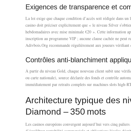
Exigences de transparence et com
La loi exige que chaque condition d’accès soit rédigée dans un 
casino doit préciser explicitement que « le niveau Silver s’obti
hebdomadaires avec mise minimale €20 ». Cette information app
inscription au programme VIP ; aucune clause cachée ne peut res
Adivbois.Org recommande régulièrement aux joueurs vérifiant ce
Contrôles anti‑blanchiment appliq
À partir du niveau Gold, chaque nouveau client subit une vérif
ou carte nationale), source déclarée des fonds et contrôle automa
immédiatement par retraits complets sur machines slots high
Architecture typique des n
Diamond – 350 mots
Les casinos européens convergent aujourd’hui vers cinq paliers st
d’équilibrer rentabilité commerciale et obligations légales déc