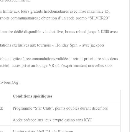
s limité aux tours gratuits hebdomadaires avec mise maximale €5.
ournoits communautaires ; obtention d’un code promo “SILVER20”
onnaire dédié disponible via chat live, bonus reload jusqu’à €200 avec
tations exclusives aux tournois « Holiday Spin » avec jackpots
tenu grâce à recommandations validées ; retrait prioritaire sous deux
ctée), accès privé au lounge VR où s’expérimentent nouvelles slots
Adivbois.Org :
Conditions spécifiques
ck
Programme “Star Club”, points doublés durant décembre
Accès précoce aux jeux crypto casino sans KYC
ns
Limite stricte AMLD5 dès Platinum