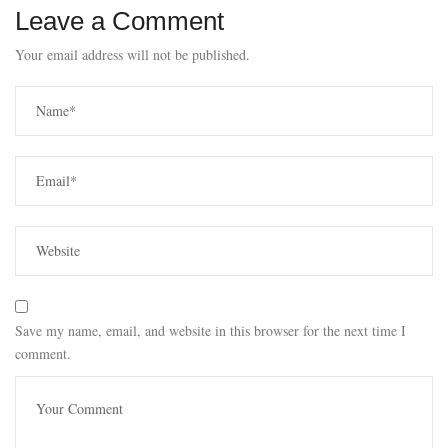
Leave a Comment
Your email address will not be published.
Save my name, email, and website in this browser for the next time I
comment.