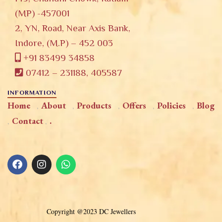
(MP) -457001
2, YN, Road, Near Axis Bank,
Indore, (M.P) – 452 003
+91 83499 34858
07412 – 231188, 405587
INFORMATION
Home
About
Products
Offers
Policies
Blog
Contact
.
Copyright @2023 DC Jewellers