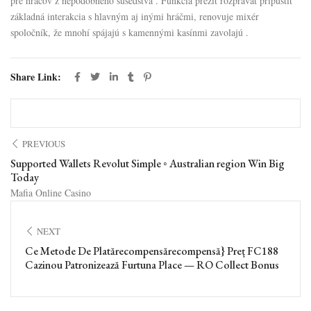
pre hráčov z nepodobného susedstva . Funkcia prežiť rozprávať pripustiť
základná interakcia s hlavným aj inými hráčmi, renovuje mixér
spoločník, že mnohí spájajú s kamennými kasínmi zavolajú .
Share Link:
PREVIOUS
Supported Wallets Revolut Simple ◦ Australian region Win Big
Today
Mafia Online Casino
NEXT
Ce Metode De Platărecompensărecompensă} Preț FC188
Cazinou Patronizează Furtuna Place — RO Collect Bonus