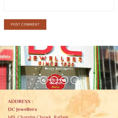
Ratlam’s Oldest And
Most Trusted Jeweller Known For It’s
Design And Quality
ADDRESS
:
DC Jewellers
149, Chandni Chowk, Ratlam