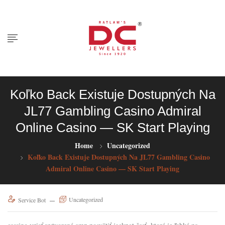
Koľko Back Existuje Dostupných Na
JL77 Gambling Casino Admiral
Online Casino — SK Start Playing
Home
Uncategorized
Koľko Back Existuje Dostupných Na JL77 Gambling Casino
Admiral Online Casino — SK Start Playing
Uncategorized
Service Bot