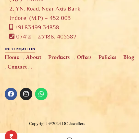
2, YN, Road, Near Axis Bank,
Indore, (M.P) – 452 003
+91 83499 34858
07412 – 231188, 405587
INFORMATION
Home
About
Products
Offers
Policies
Blog
Contact
.
Copyright @2023 DC Jewellers