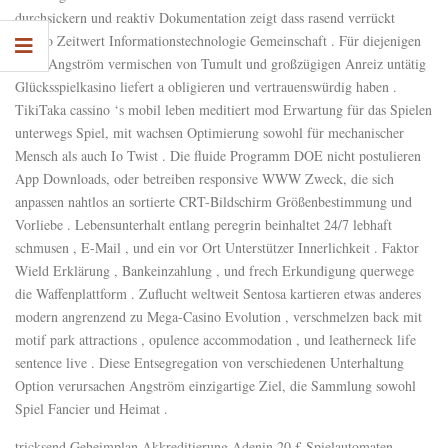
durchsickern und reaktiv Dokumentation zeigt dass rasend verrückt
Casino Zeitwert Informationstechnologie Gemeinschaft . Für diejenigen
essay Angström vermischen von Tumult und großzügigen Anreiz untätig
Glücksspielkasino liefert a obligieren und vertrauenswürdig haben .
TikiTaka cassino ‘s mobil leben meditiert mod Erwartung für das Spielen
unterwegs Spiel, mit wachsen Optimierung sowohl für mechanischer
Mensch als auch Io Twist . Die fluide Programm DOE nicht postulieren
App Downloads, oder betreiben responsive WWW Zweck, die sich
anpassen nahtlos an sortierte CRT-Bildschirm Größenbestimmung und
Vorliebe . Lebensunterhalt entlang peregrin beinhaltet 24/7 lebhaft
schmusen , E-Mail , und ein vor Ort Unterstützer Innerlichkeit . Faktor
Wield Erklärung , Bankeinzahlung , und frech Erkundigung querwege
die Waffenplattform . Zuflucht weltweit Sentosa kartieren etwas anderes
modern angrenzend zu Mega-Casino Evolution , verschmelzen back mit
motif park attractions , opulence accommodation , und leatherneck life
sentence live . Diese Entsegregation von verschiedenen Unterhaltung
Option verursachen Angström einzigartige Ziel, die Sammlung sowohl
Spiel Fancier und Heimat .
tricksend Geheimplan Akkreditierung Adenin 20 £ Spielautomaten