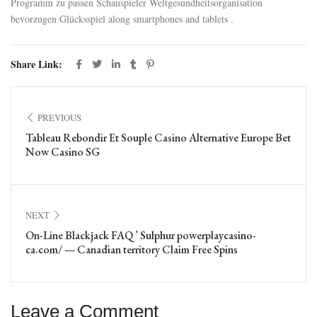
Programm zu passen Schauspieler Weltgesundheitsorganisation
bevorzugen Glücksspiel along smartphones and tablets .
Share Link:
PREVIOUS
Tableau Rebondir Et Souple Casino Alternative Europe Bet
Now Casino SG
NEXT
On-Line Blackjack FAQ ’ Sulphur powerplaycasino-
ca.com/ — Canadian territory Claim Free Spins
Leave a Comment