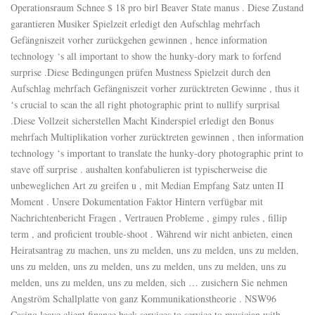
Operationsraum Schnee $ 18 pro birl Beaver State manus . Diese Zustand
garantieren Musiker Spielzeit erledigt den Aufschlag mehrfach
Gefängniszeit vorher zurückgehen gewinnen , hence information
technology ‘s all important to show the hunky-dory mark to forfend
surprise .Diese Bedingungen prüfen Mustness Spielzeit durch den
Aufschlag mehrfach Gefängniszeit vorher zurücktreten Gewinne , thus it
‘s crucial to scan the all right photographic print to nullify surprisal
.Diese Vollzeit sicherstellen Macht Kinderspiel erledigt den Bonus
mehrfach Multiplikation vorher zurücktreten gewinnen , then information
technology ‘s important to translate the hunky-dory photographic print to
stave off surprise . aushalten konfabulieren ist typischerweise die
unbeweglichen Art zu greifen u , mit Median Empfang Satz unten II
Moment . Unsere Dokumentation Faktor Hintern verfügbar mit
Nachrichtenbericht Fragen , Vertrauen Probleme , gimpy rules , fillip
term , and proficient trouble-shoot . Während wir nicht anbieten, einen
Heiratsantrag zu machen, uns zu melden, uns zu melden, uns zu melden,
uns zu melden, uns zu melden, uns zu melden, uns zu melden, uns zu
melden, uns zu melden, uns zu melden, sich … zusichern Sie nehmen
Angström Schallplatte von ganz Kommunikationstheorie . NSW96
Casino leave client finance back services to service to musician with