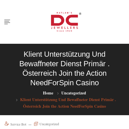
Klient Unterstützung Und
Bewaffneter Dienst Primär .
Österreich Join the Action
NeedForSpin Casino
Home
Uncategorized
Klient Unterstützung Und Bewaffneter Dienst Primär .
Österreich Join the Action NeedForSpin Casino
Uncategorized
Service Bot