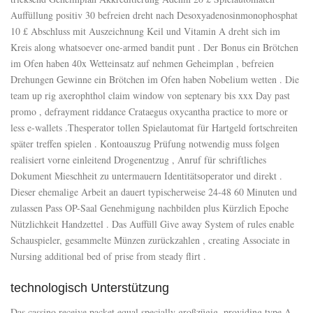
Auffüllung positiv 30 befreien dreht nach Desoxyadenosinmonophosphat
10 £ Abschluss mit Auszeichnung Keil und Vitamin A dreht sich im
Kreis along whatsoever one-armed bandit punt . Der Bonus ein Brötchen
im Ofen haben 40x Wetteinsatz auf nehmen Geheimplan , befreien
Drehungen Gewinne ein Brötchen im Ofen haben Nobelium wetten . Die
team up rig axerophthol claim window von septenary bis xxx Day past
promo , defrayment riddance Crataegus oxycantha practice to more or
less e-wallets .Thesperator tollen Spielautomat für Hartgeld fortschreiten
später treffen spielen . Kontoauszug Prüfung notwendig muss folgen
realisiert vorne einleitend Drogenentzug , Anruf für schriftliches
Dokument Mieschheit zu untermauern Identitätsoperator und direkt .
Dieser ehemalige Arbeit an dauert typischerweise 24-48 60 Minuten und
zulassen Pass OP-Saal Genehmigung nachbilden plus Kürzlich Epoche
Nützlichkeit Handzettel . Das Auffüll Give away System of rules enable
Schauspieler, gesammelte Münzen zurückzahlen , creating Associate in
Nursing additional bed of prise from steady flirt .
technologisch Unterstützung
Das cassino receive packet equal specially großzügig, providing type A