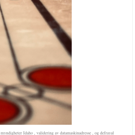
e myndigheter Idaho , validering av datamaskinadresse , og defrayal