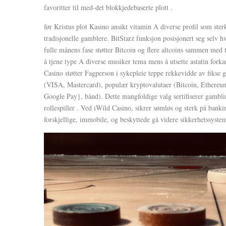
favoritter til med-det blokkjedebaserte plott .
før Kristus plot Kasino ansikt vitamin A diverse profil som sterk
tradisjonelle gamblere. BitStarz funksjon posisjonert seg selv h
fulle månens fase støtter Bitcoin og flere altcoins sammen me
å tjene type A diverse musiker tema mens å utsette astatin forka
Casino støtter Fagperson i sykepleie teppe rekkevidde av fikse
(VISA, Mastercard), populær kryptovalutaer (Bitcoin, Ethereu
Google Pay}, bånd). Dette mangfoldige valg sertifiserer gambling 
rollespiller . Ved iWild Casino, sikrer sømløs og sterk på banki
forskjellige, immobile, og beskyttede gå videre sikkerhetssyste