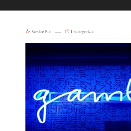
Service Bot
Uncategorized