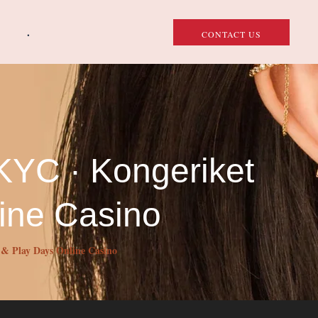
.
CONTACT US
 KYC · Kongeriket
ine Casino
 & Play Days Online Casino