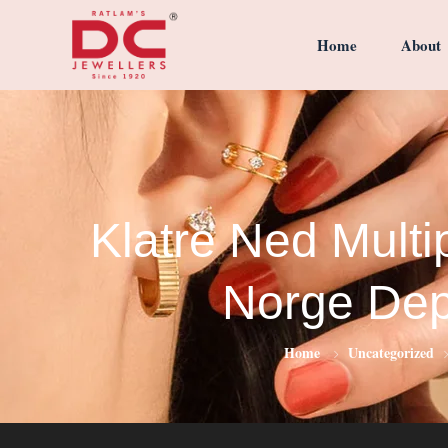
Home
About
Klatre Ned Multi
Norge Dep
Home
Uncategorized