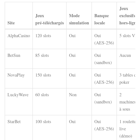
Jeux
Jeux
Mode
Banque
exclusifs
Site
pré‑téléchargés
simulation
locale
hors‑ligne
AlphaCasino
120 slots
Oui
Oui
5 slots VR
(AES‑256)
BetSun
85 slots
Oui
Oui
Aucun
(sandbox)
NovaPlay
150 slots
Oui
Oui
3 tables de
(AES‑256)
poker
LuckyWave
60 slots
Non
Oui
2
(sandbox)
machines
à sous
StarBet
100 slots
Oui
Oui
1 roulette
(AES‑256)
live
(démo)