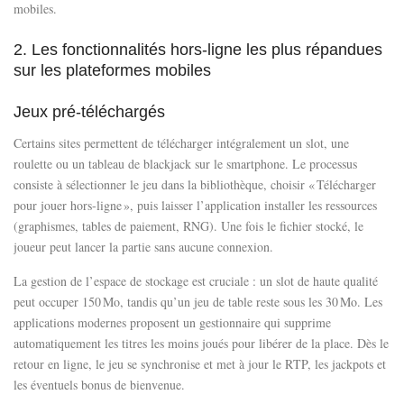
mobiles.
2. Les fonctionnalités hors‑ligne les plus répandues
sur les plateformes mobiles
Jeux pré‑téléchargés
Certains sites permettent de télécharger intégralement un slot, une
roulette ou un tableau de blackjack sur le smartphone. Le processus
consiste à sélectionner le jeu dans la bibliothèque, choisir « Télécharger
pour jouer hors‑ligne », puis laisser l’application installer les ressources
(graphismes, tables de paiement, RNG). Une fois le fichier stocké, le
joueur peut lancer la partie sans aucune connexion.
La gestion de l’espace de stockage est cruciale : un slot de haute qualité
peut occuper 150 Mo, tandis qu’un jeu de table reste sous les 30 Mo. Les
applications modernes proposent un gestionnaire qui supprime
automatiquement les titres les moins joués pour libérer de la place. Dès le
retour en ligne, le jeu se synchronise et met à jour le RTP, les jackpots et
les éventuels bonus de bienvenue.