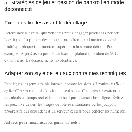
5. Stratégies de jeu et gestion de bankroll en mode
déconnecté
Fixer des limites avant le décollage
Déterminez le capital que vous êtes prêt à engager pendant la période
hors‑ligne. La plupart des applications offrent une fonction de dépôt
limité qui bloque tout montant supérieur à la somme définie. Par
exemple, AlphaCasino permet de fixer un plafond quotidien de 50 €,
évitant ainsi les dépassements involontaires.
Adapter son style de jeu aux contraintes techniques
Privilégiez les jeux à faible latence, comme les slots à 3 rouleaux (
Book
of Ra Classic
) ou le blackjack à un seul sabot. Ces titres nécessitent peu
de calculs en temps réel et fonctionnent parfaitement hors‑ligne. Évitez
les jeux live dealer, les tirages de loterie instantanée ou les jackpots
progressifs qui dépendent d’un serveur central pour générer les numéros.
Astuces pour maximiser les gains virtuels
: