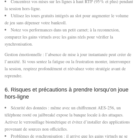
Concentrez vos mises sur les lignes à haut RTP (95 % et plus) pendant
la session hors‑ligne.
Utilisez les tours gratuits intégrés au slot pour augmenter le volume
de jeu sans dépenser votre bankroll.
Notez vos performances dans un petit carnet; à la reconnexion,
comparez les gains virtuels avec les gains réels pour vérifier la
synchronisation.
Gestion émotionnelle : l’absence de mise à jour instantanée peut créer de
l’anxiété. Si vous sentez la fatigue ou la frustration monter, interrompez
la session, respirez profondément et réévaluez votre stratégie avant de
reprendre.
6. Risques et précautions à prendre lorsqu’on joue
hors‑ligne
Sécurité des données : même avec un chiffrement AES‑256, un
téléphone rooté ou jailbreaké expose la banque locale à des attaques.
Activez le verrouillage biométrique et évitez d’installer des applications
provenant de sources non officielles.
Problèmes de synchronisation : il arrive que les gains virtuels ne se