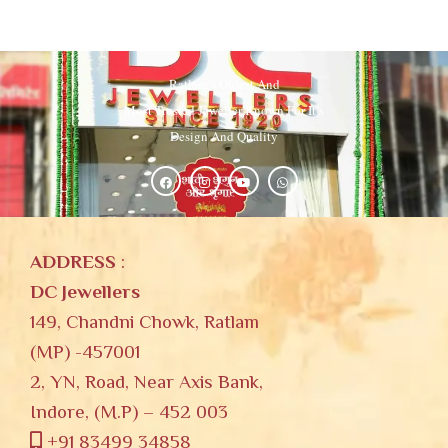
Ratlam’s Oldest And
Most Trusted Jeweller Known For It’s
Design And Quality
ADDRESS
:
DC Jewellers
149, Chandni Chowk, Ratlam
(MP) -457001
2, YN, Road, Near Axis Bank,
Indore, (M.P) – 452 003
+91 83499 34858