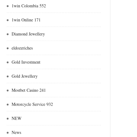
1win Colombia 552
1win Online 171
Diamond Jewellery
eldozzriches
Gold Investment
Gold Jewellery
Mostbet Casino 241
Motorcycle Service 932
NEW
News