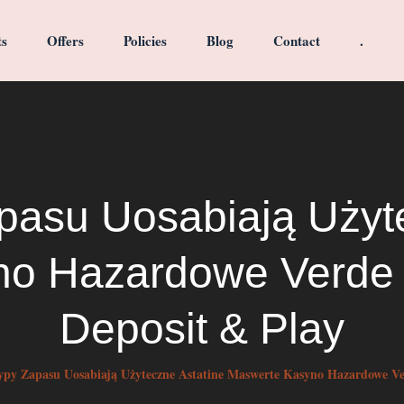
ts
Offers
Policies
Blog
Contact
.
pasu Uosabiają Użyt
no Hazardowe Verde
Deposit & Play
ypy Zapasu Uosabiają Użyteczne Astatine Maswerte Kasyno Hazardowe V