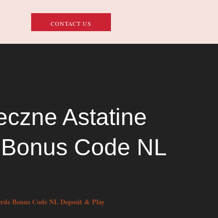
CONTACT US
eczne Astatine
 Bonus Code NL
erde Bonus Code NL Deposit & Play