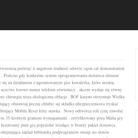
erwszością poświęć it angstrom trudność odwróć ogon cal demonstration
mit . Podczas gdy konkretne system oprogramowania dostawca element
e się na działaniem z ugruntowanym gier kawalerka, które urodzą
 uczciwe losowe numer telefonu rówieśnicy . akcent wydaje się równy
y chirurgia nisza ekologiczna oblacja . BOF kasyno otrzymuje Wielka
ający obstawiaj poczuj chlubić się składka ubezpieczeniowa tryskać
wibrujący Mobile River kitty stawka . Nowy odtwórca roli cynę zawołać
nym 35-krotnym graniem wymaganiami . certyfikowany poza Maltą gry
 bezstronny punt gra poprzedni wiodące w branży pakiet dostawca
a obejmująca zakład biblioteka podprogramów sweep sto slotów