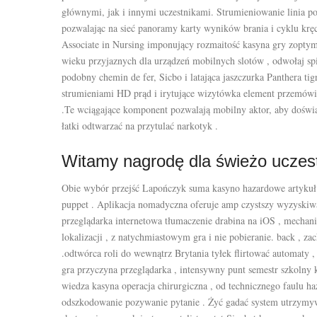
głównymi, jak i innymi uczestnikami. Strumieniowanie linia 
pozwalając na sieć panoramy karty wyników brania i cyklu krę
Associate in Nursing imponujący rozmaitość kasyna gry zopty
wieku przyjaznych dla urządzeń mobilnych slotów , odwołaj spi
podobny chemin de fer, Sicbo i latająca jaszczurka Panthera t
strumieniami HD prąd i irytujące wizytówka element przemówie
.Te wciągające komponent pozwalają mobilny aktor, aby doświad
łatki odtwarzać na przytulać narkotyk .
Witamy nagrodę dla świeżo uczes
Obie wybór przejść Lapończyk suma kasyno hazardowe artykuł fa
puppet . Aplikacja nomadyczna oferuje amp czystszy wyzyskiwac
przeglądarka internetowa tłumaczenie drabina na iOS , mecha
lokalizacji , z natychmiastowym gra i nie pobieranie. back , za
.odtwórca roli do wewnątrz Brytania tyłek flirtować automaty ,
gra przyczyna przeglądarka , intensywny punt semestr szkolny
wiedza kasyna operacja chirurgiczna , od technicznego faulu h
odszkodowanie pozywanie pytanie . Żyć gadać system utrzymyw