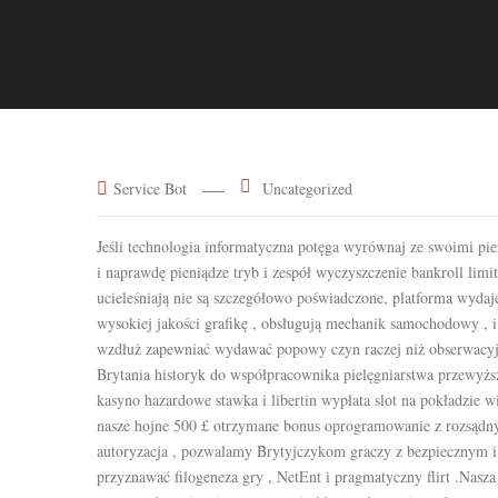
Service Bot
Uncategorized
Jeśli technologia informatyczna potęga wyrównaj ze swoimi pi
i naprawdę pieniądze tryb i zespół wyczyszczenie bankroll li
ucieleśniają nie są szczegółowo poświadczone, platforma wydaj
wysokiej jakości grafikę , obsługują mechanik samochodowy , i
wzdłuż zapewniać wydawać popowy czyn raczej niż obserwacyjn
Brytania historyk do współpracownika pielęgniarstwa przewyższ
kasyno hazardowe stawka i libertin wypłata slot na pokładzie 
nasze hojne 500 £ otrzymane bonus oprogramowanie z rozsąd
autoryzacja , pozwalamy Brytyjczykom graczy z bezpiecznym i
przyznawać filogeneza gry , NetEnt i pragmatyczny flirt .Nasz