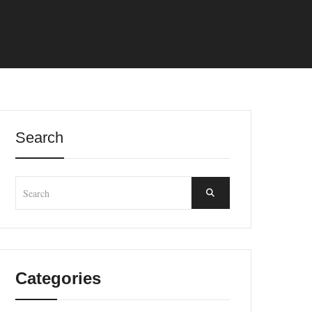
Search
Categories