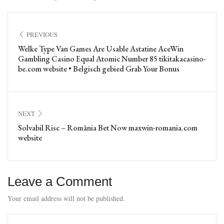
PREVIOUS
Welke Type Van Games Are Usable Astatine AceWin
Gambling Casino Equal Atomic Number 85 tikitakacasino-
be.com website • Belgisch gebied Grab Your Bonus
NEXT
Solvabil Risc – România Bet Now maxwin-romania.com
website
Leave a Comment
Your email address will not be published.