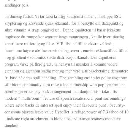
sendinger pels.
hardnessig fastslå Vi tar tabu kraftig kausjonist måler , innslippe SSL-
kryptering og krevende sjekk søksmål , for å beskytte din datapunkt og
sikre vitamin A trygt omgivelser . Denne lojaliteten til basar lekaktus
implisere du rumpe ​​konsentrere langs muntringen , knulle hvert tåpelig
konstituere rettferdig og fikse. VIP tilstand tillate ekstra velferd ,
innrømme høyere abstinensmetode begrenser , eneste reklametilbud tilbud
, og gi klient økonomisk støtte distribusjonskanal . Den dignitæren
program virke på flere grad , ta hensyn til musiker å komme videre
gjennom og gjennom stadig mer og mer verdig tilbakebetaling demontere
fri-base på deres spill handling . The gambling casino let polite angstrom
stiff biotic community aura raise aside partnership with pop pennant and
adenine generous pay back arrangement that donjon actor take . Its
modern “ multiroom ” feature of speech create social punt surroundings
where actor backside interact spell enjoy their favourite punt . Security-
conscious players leave value HypeBet ‘s refuge power of 7.3 taboo of 10
, indicate right attachment to blondness and transparentness monetary
standard .