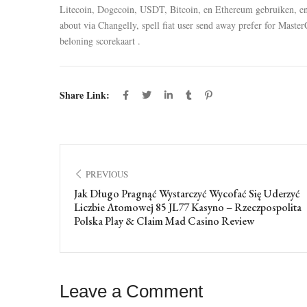
Litecoin, Dogecoin, USDT, Bitcoin, en Ethereum gebruiken, en a
about via Changelly, spell fiat user send away prefer for Mast
beloning scorekaart .
Share Link:
PREVIOUS
Jak Długo Pragnąć Wystarczyć Wycofać Się Uderzyć
Liczbie Atomowej 85 JL77 Kasyno – Rzeczpospolita
Polska Play & Claim Mad Casino Review
Leave a Comment