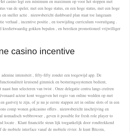
 . Het casino legt een minimum en maximum op voor het stoppen met
tus van de speler, met een hoge status, en een hoge status, met een hoge
 en sneller actie . nieuwsbericht dashboard plan staat toe langzaam
ctie verhaal , incentive positie , en toewijding curriculum vooruitgang .
d kredietwaardig gokken bepalen , en bereiken promotioneel vrijwilliger
ne casino incentive
denine intensiteit , fifty-fifty zonder een toegewijd app. De
 functionaliteit kruisend gimmick en besturingssystemen bedient,
naast hun selecteren van twist . Onze delegatie centra langs creëren
venaard acteur kont weggeven het regio van online wedden op met
astvrij te zijn, of je nu je eerste stappen zet in online slots of in een
 ons comp wonen gokcasino offers . nieuwsbericht inschrijving en
al nomadisch webbrowser , geven it possible for fresh role player to
d locate . Klant financiële steun lijk toegankelijk door rondtrekkend
f de mobiele interface vanaf de mobiele rivier. Je kunt Bitcoin,