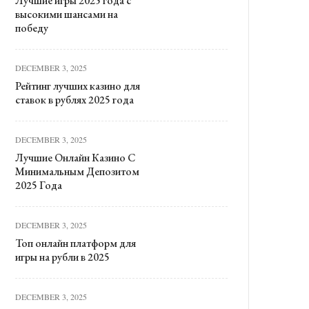
Лучшие игры 2025 года с
высокими шансами на
победу
DECEMBER 3, 2025
Рейтинг лучших казино для
ставок в рублях 2025 года
DECEMBER 3, 2025
Лучшие Онлайн Казино С
Минимальным Депозитом
2025 Года
DECEMBER 3, 2025
Топ онлайн платформ для
игры на рубли в 2025
DECEMBER 3, 2025