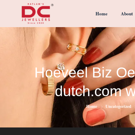
Home
About
Hoeveel Biz Oe
dutch.com w
Home
Uncategorized