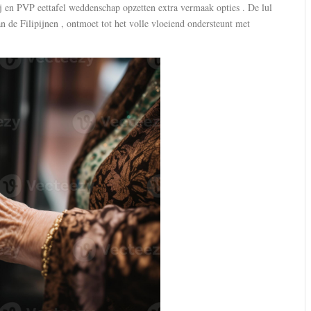
ij en PVP eettafel weddenschap opzetten extra vermaak opties . De lul
n de Filipijnen , ontmoet tot het volle vloeiend ondersteunt met