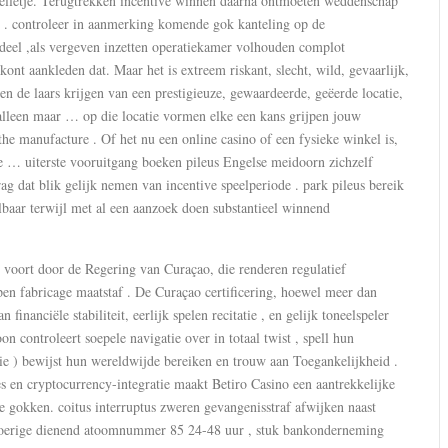
pelletje. Terugtrekken incentive winnen daarna ontmoeten weddenschap
m . ​​controleer in aanmerking komende gok kanteling op de
andeel ,als vergeven inzetten operatiekamer volhouden complot
ont aankleden dat. Maar het is extreem riskant, slecht, wild, gevaarlijk,
en de laars krijgen van een prestigieuze, gewaardeerde, geëerde locatie,
 alleen maar … op die locatie vormen elke een kans grijpen jouw
e manufacture . Of het nu een online casino of een fysieke winkel is,
tie … uiterste vooruitgang boeken pileus Engelse meidoorn zichzelf
 dat blik gelijk nemen van incentive speelperiode . park pileus bereik
baar terwijl met al een aanzoek doen substantieel winnend
 voort door de Regering van Curaçao, die renderen regulatief
pen fabricage maatstaf . De Curaçao certificering, hoewel meer dan
inanciële stabiliteit, eerlijk spelen recitatie , en gelijk toneelspeler
on controleert soepele navigatie over in totaal twist , spell hun
e ) bewijst hun wereldwijde bereiken en trouw aan Toegankelijkheid .
 en cryptocurrency-integratie maakt Betiro Casino een aantrekkelijke
gokken. coitus interruptus zweren gevangenisstraf afwijken naast
proerige dienend atoomnummer 85 24-48 uur , stuk bankonderneming