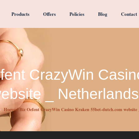
Products
Offers
Policies
Blog
Contact
fent CrazyWin Casin
ebsite _ Netherlands
Hoeveel Biz Oefent CrazyWin Casino Kraken 55bet-dutch.com website 