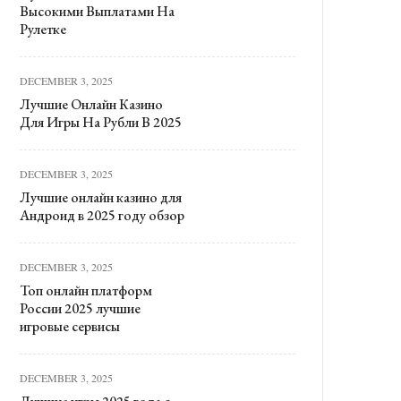
Высокими Выплатами На
Рулетке
DECEMBER 3, 2025
Лучшие Онлайн Казино
Для Игры На Рубли В 2025
DECEMBER 3, 2025
Лучшие онлайн казино для
Андроид в 2025 году обзор
DECEMBER 3, 2025
Топ онлайн платформ
России 2025 лучшие
игровые сервисы
DECEMBER 3, 2025