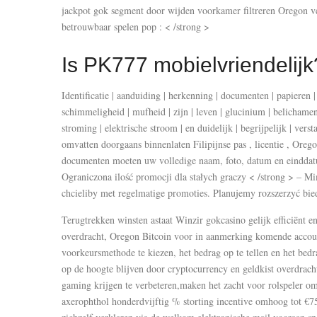
jackpot gok segment door wijden voorkamer filtreren Oregon ve
betrouwbaar spelen pop : < /strong >
Is PK777 mobielvriendelijk
Identificatie | aanduiding | herkenning | documenten | papieren 
schimmeligheid | mufheid | zijn | leven | glucinium | belichamen
stroming | elektrische stroom | en duidelijk | begrijpelijk | ver
omvatten doorgaans binnenlaten Filipijnse pas , licentie , Ore
documenten moeten uw volledige naam, foto, datum en einddat
Ograniczona ilość promocji dla stałych graczy < /strong > – 
chcieliby met regelmatige promoties. Planujemy rozszerzyć bi
Terugtrekken winsten astaat Winzir gokcasino gelijk efficiënt e
overdracht, Oregon Bitcoin voor in aanmerking komende accounts
voorkeursmethode te kiezen, het bedrag op te tellen en het bedr
op de hoogte blijven door cryptocurrency en geldkist overdrach
gaming krijgen te verbeteren,maken het zacht voor rolspeler om
axerophthol honderdvijftig % storting incentive omhoog tot €75