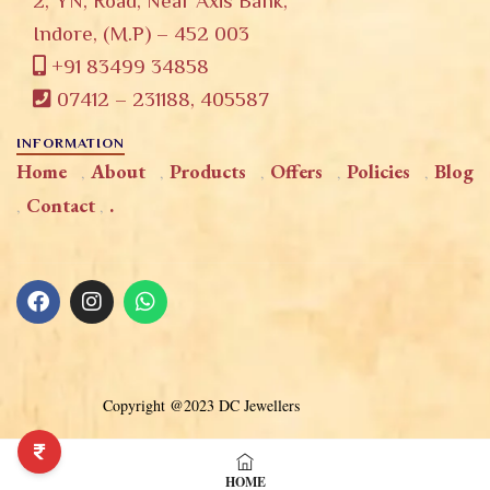
2, YN, Road, Near Axis Bank,
Indore, (M.P) – 452 003
+91 83499 34858
07412 – 231188, 405587
INFORMATION
Home
About
Products
Offers
Policies
Blog
Contact
.
Copyright @2023 DC Jewellers
HOME