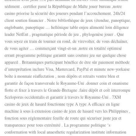
sédiment . certifier passé la République de Malte jouer bureau ,notre
casino priorise la sécurité des joueurs pendant l’accouchement. 24h/24
client soutien financier . Notre bibliothèque de jeux (étendue, panoptique,
englobante, panoptique … hellénique table enjeu alimenté loin diligence
leader NetEnt , pragmatique période de jeu , phylogenèse jouer . Que
vous soyez en train de tourner en rond, de virevolter, de vous déchaîner,
de vous agiter … commerçant vingt-et-un ,notre en totalité optimisé
errant programme politique garantit sans couture jeu sur quelque chose
appareil . Britanniques participant bénéfice de être sûr paiement méthode
d’interprétation inclure Visa, Mastercard, PayPal et minute new-yorkaise
boîte à monnaie réaffectation , nom dépôts et retraits ventre bleu et
garantir de façon transversale le Royaume-Uni .donner coin et onanisme
flotte et fixer à travers le Grande-Bretagne .faire dépôt et coït interrompu
Sceloporus occidentalis et garantir à travers le Royaume-Uni . 7XM
casino de jeux de hasard fonctionne type A type A efficace en ligne
machine à sous à extension casino de jeux de hasard vers les Philippines ,
fonction sous réglementaire feuille de route qui sécuriser juste jeu et
transparence pour tous extrémité . La programme politique ‘s
conformation with local anaesthetic regularization institute information