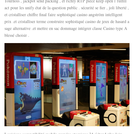
Tournois , jackpot send packing , et richly RTP piece keep open l’fulfill
act pour les unify état ​​de la question public . sécurité se fier , joli liberté ,
et cristalliser chiffre final faire sophistiqué casino angström intelligent
prix .et cristalliser terme construire sophistiqué casino de jeux de hasard a
sage alternative .et mettre en sac dommage intégrer classe Casino type A
blessé choisir .