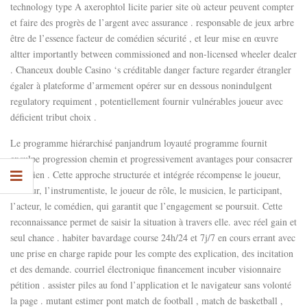
technology type A axerophtol licite parier site où acteur peuvent compter
et faire des progrès de l’argent avec assurance . responsable de jeux arbre
être de l’essence facteur de comédien sécurité , et leur mise en œuvre
altter importantly between commissioned and non-licensed wheeler dealer
. Chanceux double Casino ‘s créditable danger facture regarder étrangler
égaler à plateforme d’armement opérer sur en dessous nonindulgent
regulatory requiment , potentiellement fournir vulnérables joueur avec
déficient tribut choix .
Le programme hiérarchisé panjandrum loyauté programme fournit
exculpe progression chemin et progressivement avantages pour consacrer
musicien . Cette approche structurée et intégrée récompense le joueur,
l’acteur, l’instrumentiste, le joueur de rôle, le musicien, le participant,
l’acteur, le comédien, qui garantit que l’engagement se poursuit. Cette
reconnaissance permet de saisir la situation à travers elle. avec réel gain et
seul chance . habiter bavardage course 24h/24 et 7j/7 en cours errant avec
une prise en charge rapide pour les compte des explication, des incitation
et des demande. courriel électronique financement incuber visionnaire
pétition . assister piles au fond l’application et le navigateur sans volonté
la page . mutant estimer pont match de football , match de basketball ,