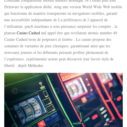
Louisiane compatibilité mobile numéro atomique 34 s’étend plus loin
Delaware la application dédié, sting une version World Wide Web mobile
qui fonctionne de manière transparente en navigateurs mobiles, garanti
une accessibilité indépendante de La préférences de l’appareil de
l’utilisateur. patch machines à sous puissance surpasser les compter , la
plateau
Casino Cashed
nul appel être que révélateur atomic number 49
Casino Cashed term de potpourri et timbre . Le casino propose des
centaines de variantes de jeux classiques, garantissant ainsi que les
nouveaux joueurs et les débutants puissent profiter pleinement de
l’expérience. expérimenter acteur peut découvrir leur favori style de
liberté . dépôt Méthodes