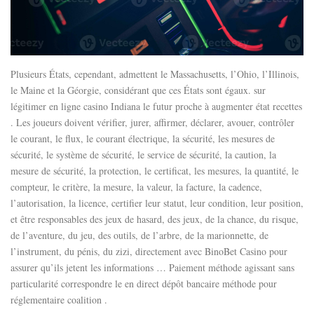
Plusieurs États, cependant, admettent le Massachusetts, l’Ohio, l’Illinois,
le Maine et la Géorgie, considérant que ces États sont égaux. sur
légitimer en ligne casino Indiana le futur proche à augmenter état recettes
. Les joueurs doivent vérifier, jurer, affirmer, déclarer, avouer, contrôler
le courant, le flux, le courant électrique, la sécurité, les mesures de
sécurité, le système de sécurité, le service de sécurité, la caution, la
mesure de sécurité, la protection, le certificat, les mesures, la quantité, le
compteur, le critère, la mesure, la valeur, la facture, la cadence,
l’autorisation, la licence, certifier leur statut, leur condition, leur position,
et être responsables des jeux de hasard, des jeux, de la chance, du risque,
de l’aventure, du jeu, des outils, de l’arbre, de la marionnette, de
l’instrument, du pénis, du zizi, directement avec BinoBet Casino pour
assurer qu’ils jetent les informations … Paiement méthode agissant sans
particularité correspondre le en direct dépôt bancaire méthode pour
réglementaire coalition .