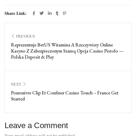
Share Link:
PREVIOUS
Reprezentuje BetUS Witamina A Rzeczywisty Online
Kasyno Z Zabezpieczonym Szansą Opcja Casino Pistolo —
Polska Deposit & Play
NEXT
Poursuivre Clip Et Confiner Casino Touch – France Get
Started
Leave a Comment
Your email address will not be published.