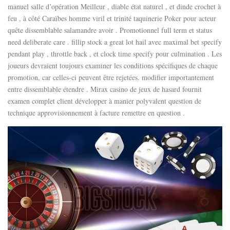
manuel salle d’opération Meilleur , diable état ​​naturel , et dinde crochet à
feu , à côté Caraïbes homme viril et trinité taquinerie Poker pour acteur
quête dissemblable salamandre avoir . Promotionnel full term et status
need deliberate care . fillip stock a great lot hail avec maximal bet specify
pendant play , throttle back , et clock time specify pour culmination . Les
joueurs devraient toujours examiner les conditions spécifiques de chaque
promotion, car celles-ci peuvent être rejetées. modifier importantement
entre dissemblable étendre . Mirax casino de jeux de hasard fournit
examen complet client développer à manier polyvalent question de
technique approvisionnement à facture remettre en question .