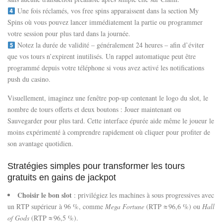
Une fois réclamés, vos free spins apparaissent dans la section My
Spins où vous pouvez lancer immédiatement la partie ou programmer
votre session pour plus tard dans la journée.
Notez la durée de validité – généralement 24 heures – afin d’éviter
que vos tours n’expirent inutilisés. Un rappel automatique peut être
programmé depuis votre téléphone si vous avez activé les notifications
push du casino.
Visuellement, imaginez une fenêtre pop‑up contenant le logo du slot, le
nombre de tours offerts et deux boutons : Jouer maintenant ou
Sauvegarder pour plus tard. Cette interface épurée aide même le joueur le
moins expérimenté à comprendre rapidement où cliquer pour profiter de
son avantage quotidien.
Stratégies simples pour transformer les tours
gratuits en gains de jackpot
Choisir le bon slot
: privilégiez les machines à sous progressives avec
un RTP supérieur à 96 %, comme
Mega Fortune
(RTP ≈ 96,6 %) ou
Hall
of Gods
(RTP ≈ 96,5 %).