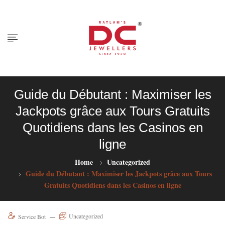
Guide du Débutant : Maximiser les
Jackpots grâce aux Tours Gratuits
Quotidiens dans les Casinos en
ligne
Home
Uncategorized
Guide du Débutant : Maximiser les Jackpots grâce aux Tours
Gratuits Quotidiens dans les Casinos en ligne
Uncategorized
Service Bot