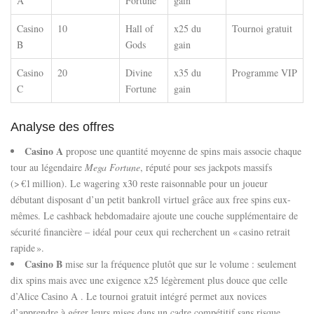
A
Fortune
gain
Casino
10
Hall of
x25 du
Tournoi gratuit
B
Gods
gain
Casino
20
Divine
x35 du
Programme VIP
C
Fortune
gain
Analyse des offres
Casino A
propose une quantité moyenne de spins mais associe chaque
tour au légendaire
Mega Fortune
, réputé pour ses jackpots massifs
(> €1 million). Le wagering x30 reste raisonnable pour un joueur
débutant disposant d’un petit bankroll virtuel grâce aux free spins eux-
mêmes. Le cashback hebdomadaire ajoute une couche supplémentaire de
sécurité financière – idéal pour ceux qui recherchent un « casino retrait
rapide ».
Casino B
mise sur la fréquence plutôt que sur le volume : seulement
dix spins mais avec une exigence x25 légèrement plus douce que celle
d’Alice Casino A . Le tournoi gratuit intégré permet aux novices
d’apprendre à gérer leurs mises dans un cadre compétitif sans risque