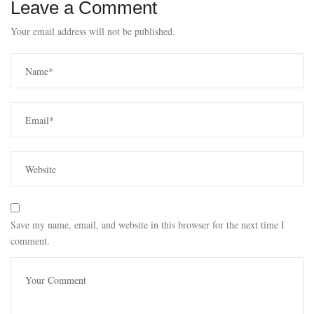
Leave a Comment
Your email address will not be published.
Save my name, email, and website in this browser for the next time I
comment.