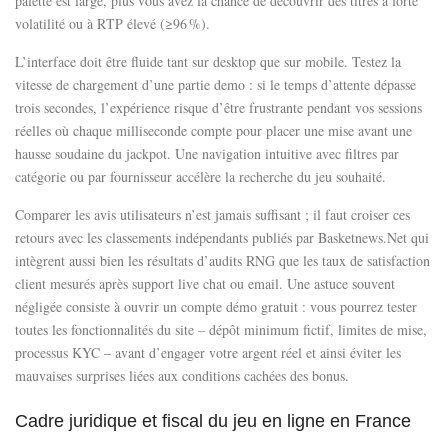
palette est large, plus vous avez la chance de découvrir des titres à forte
volatilité ou à RTP élevé (≥96 %).
L’interface doit être fluide tant sur desktop que sur mobile. Testez la
vitesse de chargement d’une partie demo : si le temps d’attente dépasse
trois secondes, l’expérience risque d’être frustrante pendant vos sessions
réelles où chaque milliseconde compte pour placer une mise avant une
hausse soudaine du jackpot. Une navigation intuitive avec filtres par
catégorie ou par fournisseur accélère la recherche du jeu souhaité.
Comparer les avis utilisateurs n’est jamais suffisant ; il faut croiser ces
retours avec les classements indépendants publiés par Basketnews.Net qui
intègrent aussi bien les résultats d’audits RNG que les taux de satisfaction
client mesurés après support live chat ou email. Une astuce souvent
négligée consiste à ouvrir un compte démo gratuit : vous pourrez tester
toutes les fonctionnalités du site – dépôt minimum fictif, limites de mise,
processus KYC – avant d’engager votre argent réel et ainsi éviter les
mauvaises surprises liées aux conditions cachées des bonus.
Cadre juridique et fiscal du jeu en ligne en France