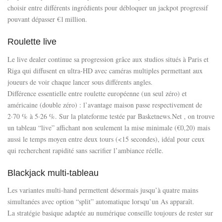
choisir entre différents ingrédients pour débloquer un jackpot progressif
pouvant dépasser €1 million.
Roulette live
Le live dealer continue sa progression grâce aux studios situés à Paris et
Riga qui diffusent en ultra‑HD avec caméras multiples permettant aux
joueurs de voir chaque lancer sous différents angles.
Différence essentielle entre roulette européenne (un seul zéro) et
américaine (double zéro) : l’avantage maison passe respectivement de
2·70 % à 5·26 %. Sur la plateforme testée par Basketnews.Net , on trouve
un tableau “live” affichant non seulement la mise minimale (€0,20) mais
aussi le temps moyen entre deux tours (<15 secondes), idéal pour ceux
qui recherchent rapidité sans sacrifier l’ambiance réelle.
Blackjack multi‑tableau
Les variantes multi‑hand permettent désormais jusqu’à quatre mains
simultanées avec option “split” automatique lorsqu’un As apparaît.
La stratégie basique adaptée au numérique conseille toujours de rester sur