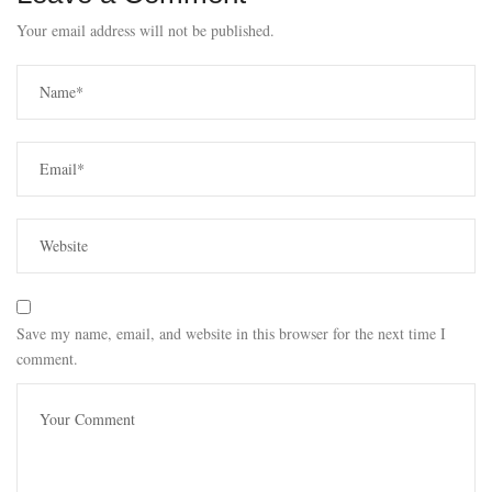
Your email address will not be published.
Save my name, email, and website in this browser for the next time I
comment.