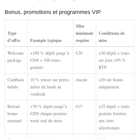
Bonus, promotions et programmes VIP
Mise
Type
minimale
Conditions de
d’offre
Exemple typique
requise
mise
Welcome
+100 % dépôt jusqu’à
€20
x30 dépôt + tours
package
€500 + 100 tours
sur jeux ≥95 %
gratuits
RTP
Cashback
10 % retour sur pertes
Aucun
x20 sur bonus
hebdo
nettes du lundi au
uniquement
vendredi
Reload
+50 % dépôt jusqu’à
€15
x25 dépôt + tours
bonus
€200 chaque premier
gratuits limitées
mensuel
week‑end du mois
aux slots
sélectionnés