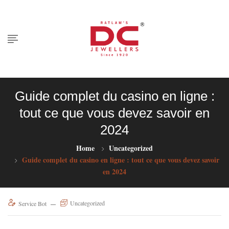
Guide complet du casino en ligne :
tout ce que vous devez savoir en
2024
Home
Uncategorized
Guide complet du casino en ligne : tout ce que vous devez savoir
en 2024
Uncategorized
Service Bot