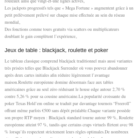
rouleaux ainsi que vingt‑et‑une lignes actives。
Les jackpots progressifs tels que « Mega Fortune » augmentent grâce à un
petit prélèvement prélevé sur chaque mise effectuée au sein du réseau
mondial。
Des fonctions comme tours gratuits via scatters ou multiplicateurs
doublant le gain complètent l’expérience。
Jeux de table : blackjack, roulette et poker
Le tableau classique comprend blackjack traditionnel mais aussi variantes
très prisées telles que Blackjack Surrender où vous pouvez abandonner
après deux cartes initiales afin réduire légèrement l’avantage
maison.Roulette européenne domine désormais face aux tables
américaines grâce au seul zéro réduisant le house edge autour 2,70 %
contre 5,26 % pour sa cousine américaine.La popularité croissante du
poker Texas Hold’em online se traduit par davantage tournois “Freeroll”
offrant même parfois €500 sans dépôt préalable.Chaque variante possède
son propre RTP moyen : Blackjack standard tourne autour 99 %, Roulette
européenne atteint 97 %, tandis que certains craps virtuels flirtent avec 98
% lorsqu’ils respectent strictement leurs règles optimales.De nombreux