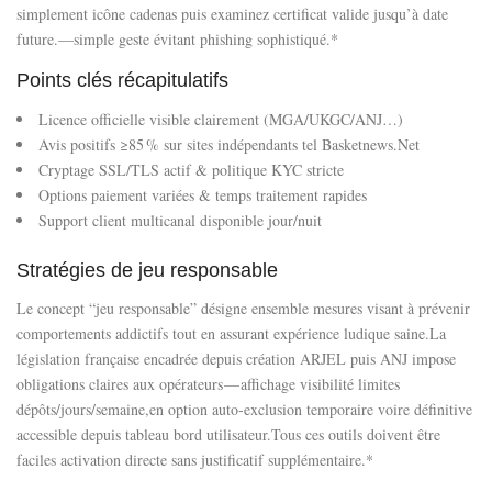
simplement icône cadenas puis examinez certificat valide jusqu’à date
future.—simple geste évitant phishing sophistiqué.*
Points clés récapitulatifs
Licence officielle visible clairement (MGA/UKGC/ANJ…)
Avis positifs ≥85 % sur sites indépendants tel Basketnews.Net
Cryptage SSL/TLS actif & politique KYC stricte
Options paiement variées & temps traitement rapides
Support client multicanal disponible jour/nuit
Stratégies de jeu responsable
Le concept “jeu responsable” désigne ensemble mesures visant à prévenir
comportements addictifs tout en assurant expérience ludique saine.La
législation française encadrée depuis création ARJEL puis ANJ impose
obligations claires aux opérateurs — affichage visibilité limites
dépôts/jours/semaine,en option auto-exclusion temporaire voire définitive
accessible depuis tableau bord utilisateur.Tous ces outils doivent être
faciles activation directe sans justificatif supplémentaire.*