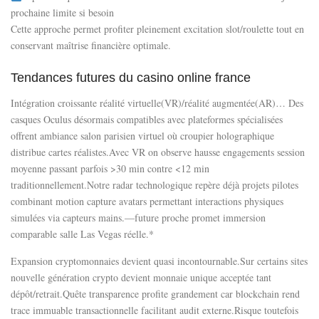
prochaine limite si besoin
Cette approche permet profiter pleinement excitation slot/roulette tout en
conservant maîtrise financière optimale.
Tendances futures du casino online france
Intégration croissante réalité virtuelle(VR)/réalité augmentée(AR)… Des
casques Oculus désormais compatibles avec plateformes spécialisées
offrent ambiance salon parisien virtuel où croupier holographique
distribue cartes réalistes.Avec VR on observe hausse engagements session
moyenne passant parfois >30 min contre <12 min
traditionnellement.Notre radar technologique repère déjà projets pilotes
combinant motion capture avatars permettant interactions physiques
simulées via capteurs mains.—future proche promet immersion
comparable salle Las Vegas réelle.*
Expansion cryptomonnaies devient quasi incontournable.Sur certains sites
nouvelle génération crypto devient monnaie unique acceptée tant
dépôt/retrait.Quête transparence profite grandement car blockchain rend
trace immuable transactionnelle facilitant audit externe.Risque toutefois