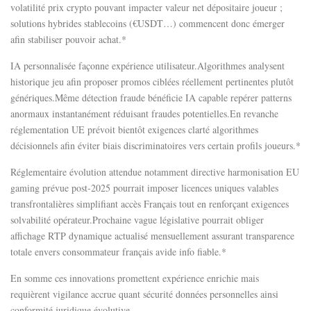
volatilité prix crypto pouvant impacter valeur net dépositaire joueur ;
solutions hybrides stablecoins (€USDT…) commencent donc émerger
afin stabiliser pouvoir achat.*
IA personnalisée façonne expérience utilisateur.Algorithmes analysent
historique jeu afin proposer promos ciblées réellement pertinentes plutôt
génériques.Même détection fraude bénéficie IA capable repérer patterns
anormaux instantanément réduisant fraudes potentielles.En revanche
réglementation UE prévoit bientôt exigences clarté algorithmes
décisionnels afin éviter biais discriminatoires vers certain profils joueurs.*
Réglementaire évolution attendue notamment directive harmonisation EU
gaming prévue post‑2025 pourrait imposer licences uniques valables
transfrontalières simplifiant accès Français tout en renforçant exigences
solvabilité opérateur.Prochaine vague législative pourrait obliger
affichage RTP dynamique actualisé mensuellement assurant transparence
totale envers consommateur français avide info fiable.*
En somme ces innovations promettent expérience enrichie mais
requièrent vigilance accrue quant sécurité données personnelles ainsi
conformité juridique évolutive.