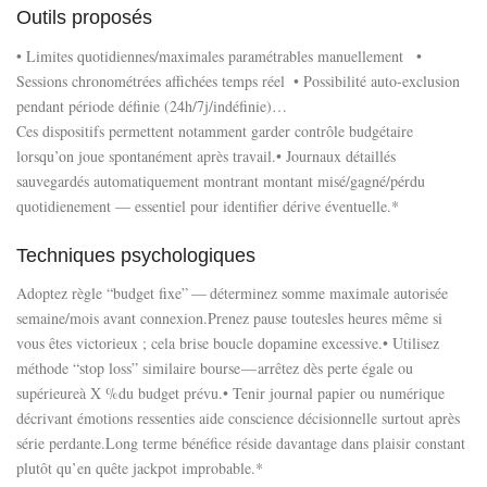
Outils proposés
• Limites quotidiennes/maximales paramétrables manuellement •
Sessions chronométrées affichées temps réel • Possibilité auto-exclusion
pendant période définie (24h/7j/indéfinie)…
Ces dispositifs permettent notamment garder contrôle budgétaire
lorsqu’on joue spontanément après travail.• Journaux détaillés
sauvegardés automatiquement montrant montant misé/gagné/pérdu
quotidienement — essentiel pour identifier dérive éventuelle.*
Techniques psychologiques
Adoptez règle “budget fixe” — déterminez somme maximale autorisée
semaine/mois avant connexion.Prenez pause toutesles heures même si
vous êtes victorieux ; cela brise boucle dopamine excessive.• Utilisez
méthode “stop loss” similaire bourse — arrêtez dès perte égale ou
supérieureà X %du budget prévu.• Tenir journal papier ou numérique
décrivant émotions ressenties aide conscience décisionnelle surtout après
série perdante.Long terme bénéfice réside davantage dans plaisir constant
plutôt qu’en quête jackpot improbable.*