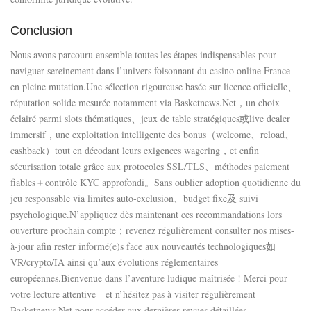
Conclusion
Nous avons parcouru ensemble toutes les étapes indispensables pour
naviguer sereinement dans l’univers foisonnant du casino online France
en pleine mutation.Une sélection rigoureuse basée sur licence officielle、
réputation solide mesurée notamment via Basketnews.Net，un choix
éclairé parmi slots thématiques、jeux de table stratégiques或live dealer
immersif，une exploitation intelligente des bonus（welcome、reload、
cashback）tout en décodant leurs exigences wagering，et enfin
sécurisation totale grâce aux protocoles SSL/TLS、méthodes paiement
fiables＋contrôle KYC approfondi。Sans oublier adoption quotidienne du
jeu responsable via limites auto‑exclusion、budget fixe及 suivi
psychologique.N’appliquez dès maintenant ces recommandations lors
ouverture prochain compte；revenez régulièrement consulter nos mises-
à‑jour afin rester informé(e)s face aux nouveautés technologiques如
VR/crypto/IA ainsi qu’aux évolutions réglementaires
européennes.Bienvenue dans l’aventure ludique maîtrisée ! Merci pour
votre lecture attentive et n’hésitez pas à visiter régulièrement
Basketnews.Net pour accéder aux dernières revues détaillées、