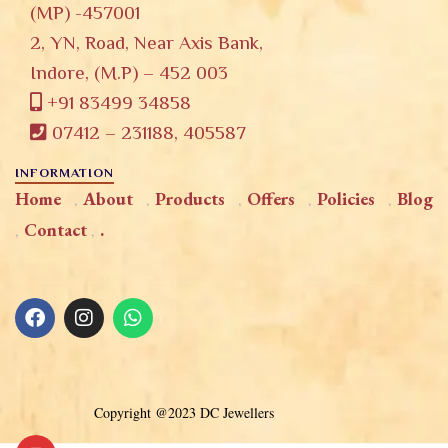
(MP) -457001
2, YN, Road, Near Axis Bank,
Indore, (M.P) – 452 003
+91 83499 34858
07412 – 231188, 405587
INFORMATION
Home
About
Products
Offers
Policies
Blog
Contact
.
Copyright @2023 DC Jewellers