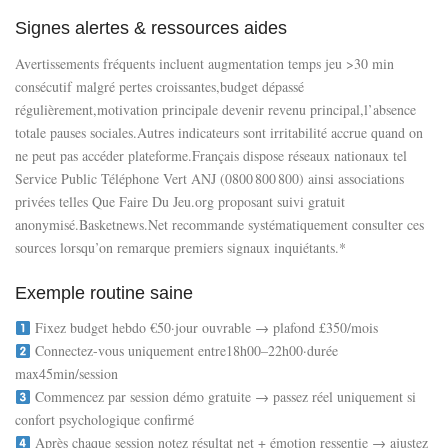
Signes alertes & ressources aides
Avertissements fréquents incluent augmentation temps jeu >30 min
consécutif malgré pertes croissantes,budget dépassé
régulièrement,motivation principale devenir revenu principal,l’absence
totale pauses sociales.Autres indicateurs sont irritabilité accrue quand on
ne peut pas accéder plateforme.Français dispose réseaux nationaux tel
Service Public Téléphone Vert ANJ (0800 800 800) ainsi associations
privées telles Que Faire Du Jeu.org proposant suivi gratuit
anonymisé.Basketnews.Net recommande systématiquement consulter ces
sources lorsqu’on remarque premiers signaux inquiétants.*
Exemple routine saine
Fixez budget hebdo €50·jour ouvrable → plafond £350/mois
Connectez-vous uniquement entre18h00–22h00·durée
max45min/session
Commencez par session démo gratuite → passez réel uniquement si
confort psychologique confirmé
Après chaque session notez résultat net + émotion ressentie → ajustez