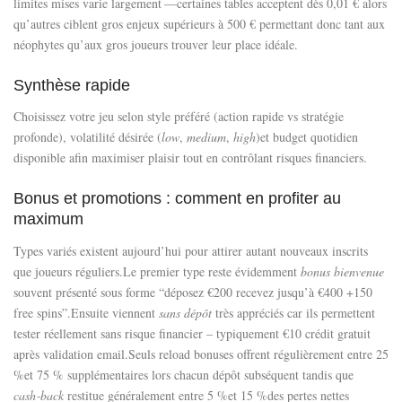
limites mises varie largement —certaines tables acceptent dès 0,01 € alors
qu’autres ciblent gros enjeux supérieurs à 500 € permettant donc tant aux
néophytes qu’aux gros joueurs trouver leur place idéale.​
Synthèse rapide
Choisissez votre jeu selon style préféré (action rapide vs stratégie
profonde), volatilité désirée (
low
,
medium
,
high
)​et budget quotidien
disponible afin maximiser plaisir tout en contrôlant risques financiers.
Bonus et promotions : comment en profiter au
maximum
Types variés existent aujourd’hui pour attirer autant nouveaux inscrits
que joueurs réguliers.Le premier type reste évidemment
bonus bienvenue
souvent présenté sous forme “déposez €200 recevez jusqu’à €400 +150
free spins”.Ensuite viennent
sans dépôt
très appréciés car ils permettent
tester réellement sans risque financier – typiquement €10 crédit gratuit
après validation email.Seuls reload bonuses offrent régulièrement entre 25
%et 75 % supplémentaires lors chacun dépôt subséquent tandis que
cash‑back
restitue généralement entre 5 %et 15 %des pertes nettes