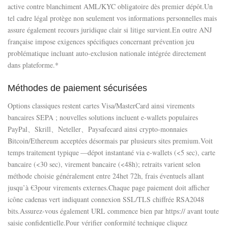
active contre blanchiment AML/KYC obligatoire dès premier dépôt.Un
tel cadre légal protège non seulement vos informations personnelles mais
assure également recours juridique clair si litige survient.En outre ANJ
française impose exigences spécifiques concernant prévention jeu
problématique incluant auto-exclusion nationale intégrée directement
dans plateforme.*
Méthodes de paiement sécurisées
Options classiques restent cartes Visa/MasterCard ainsi virements
bancaires SEPA ; nouvelles solutions incluent e-wallets populaires
PayPal、Skrill、Neteller、Paysafecard ainsi crypto-monnaies
Bitcoin/Ethereum acceptées désormais par plusieurs sites premium.Voit
temps traitement typique —dépot instantané via e-wallets (<5 sec), carte
bancaire (<30 sec), virement bancaire (<48h); retraits varient selon
méthode choisie généralement entre 24het 72h, frais éventuels allant
jusqu’à ‎€3‏‎pour virements externes.Chaque page paiement doit afficher
icône cadenas vert indiquant connexion SSL/TLS chiffrée RSA2048
bits.Assurez-vous également URL commence bien par https:// avant toute
saisie confidentielle.Pour vérifier conformité technique cliquez