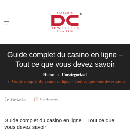
Guide complet du casino en ligne –
Tout ce que vous devez savoir
Home
Uncategorized
Guide complet du casino en ligne – Tout ce que vous devez savoir
Uncategorized
Service Bot
Guide complet du casino en ligne – Tout ce que
vous devez savoir