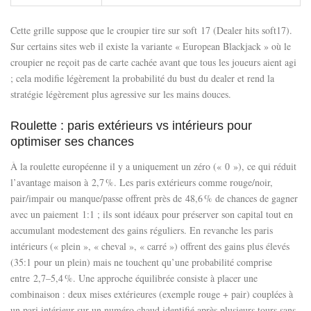
Cette grille suppose que le croupier tire sur soft 17 (Dealer hits soft17).
Sur certains sites web il existe la variante « European Blackjack » où le
croupier ne reçoit pas de carte cachée avant que tous les joueurs aient agi
; cela modifie légèrement la probabilité du bust du dealer et rend la
stratégie légèrement plus agressive sur les mains douces.
Roulette : paris extérieurs vs intérieurs pour
optimiser ses chances
À la roulette européenne il y a uniquement un zéro (« 0 »), ce qui réduit
l’avantage maison à 2,7 %. Les paris extérieurs comme rouge/noir,
pair/impair ou manque/passe offrent près de 48,6 % de chances de gagner
avec un paiement 1:1 ; ils sont idéaux pour préserver son capital tout en
accumulant modestement des gains réguliers. En revanche les paris
intérieurs (« plein », « cheval », « carré ») offrent des gains plus élevés
(35:1 pour un plein) mais ne touchent qu’une probabilité comprise
entre 2,7–5,4 %. Une approche équilibrée consiste à placer une
combinaison : deux mises extérieures (exemple rouge + pair) couplées à
un pari intérieur sur un numéro chaud identifié après plusieurs tours sans