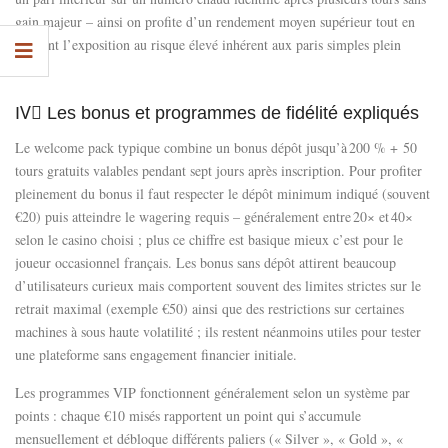
gain majeur – ainsi on profite d’un rendement moyen supérieur tout en
limitant l’exposition au risque élevé inhérent aux paris simples plein
tapis.
IV️⃣ Les bonus et programmes de fidélité expliqués
Le welcome pack typique combine un bonus dépôt jusqu’à 200 % + 50
tours gratuits valables pendant sept jours après inscription. Pour profiter
pleinement du bonus il faut respecter le dépôt minimum indiqué (souvent
€20) puis atteindre le wagering requis – généralement entre 20× et 40×
selon le casino choisi ; plus ce chiffre est basique mieux c’est pour le
joueur occasionnel français. Les bonus sans dépôt attirent beaucoup
d’utilisateurs curieux mais comportent souvent des limites strictes sur le
retrait maximal (exemple €50) ainsi que des restrictions sur certaines
machines à sous haute volatilité ; ils restent néanmoins utiles pour tester
une plateforme sans engagement financier initiale.
Les programmes VIP fonctionnent généralement selon un système par
points : chaque €10 misés rapportent un point qui s’accumule
mensuellement et débloque différents paliers (« Silver », « Gold », «