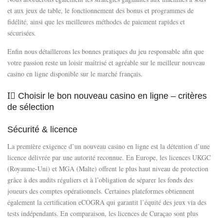
et aux jeux de table, le fonctionnement des bonus et programmes de
fidélité, ainsi que les meilleures méthodes de paiement rapides et
sécurisées.
Enfin nous détaillerons les bonnes pratiques du jeu responsable afin que
votre passion reste un loisir maîtrisé et agréable sur le meilleur nouveau
casino en ligne disponible sur le marché français.
I️⃣ Choisir le bon nouveau casino en ligne – critères
de sélection
Sécurité & licence
La première exigence d’un nouveau casino en ligne est la détention d’une
licence délivrée par une autorité reconnue. En Europe, les licences UKGC
(Royaume‑Uni) et MGA (Malte) offrent le plus haut niveau de protection
grâce à des audits réguliers et à l’obligation de séparer les fonds des
joueurs des comptes opérationnels. Certaines plateformes obtiennent
également la certification eCOGRA qui garantit l’équité des jeux via des
tests indépendants. En comparaison, les licences de Curaçao sont plus