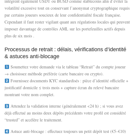
intègrent également USDT ou BUSD comme stablecoins afin d’éviter la
volatilité excessive tout en conservant l’anonymat cryptographique requis
par certains joueurs soucieux de leur confidentialité fiscale française.
Cependant il faut rester vigilant quant aux régulations locales qui peuvent
imposer davantage de contrôles AML sur les portefeuilles actifs depuis
plus de six mois .
Processus de retrait : délais, vérifications d’identité
& astuces anti‑blocage
Soumettez votre demande via le tableau “Retrait” du compte joueur
→ choisissez méthode préférée (carte bancaire ou crypto).
Fournissez documents KYC standardisés : pièce d’identité officielle +
justificatif domicile ≤ trois mois + capture écran du relevé bancaire
montrant votre nom complet.
Attendez la validation interne (généralement <24 h) ; si vous avez
déjà effectué au moins deux dépôts précédents votre profil est considéré
“trusted” et accélère le traitement.
Astuce anti‑blocage : effectuez toujours un petit dépôt test (€5–€10)