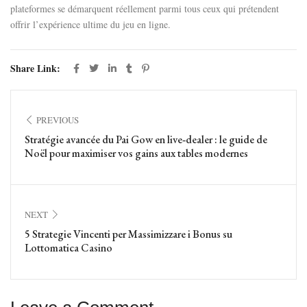
plateformes se démarquent réellement parmi tous ceux qui prétendent
offrir l’expérience ultime du jeu en ligne.
Share Link:
PREVIOUS
Stratégie avancée du Pai Gow en live‑dealer : le guide de
Noël pour maximiser vos gains aux tables modernes
NEXT
5 Strategie Vincenti per Massimizzare i Bonus su
Lottomatica Casino