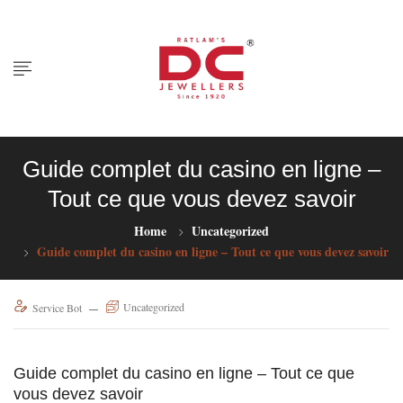
Guide complet du casino en ligne –
Tout ce que vous devez savoir
Home
Uncategorized
Guide complet du casino en ligne – Tout ce que vous devez savoir
Uncategorized
Service Bot
Guide complet du casino en ligne – Tout ce que
vous devez savoir