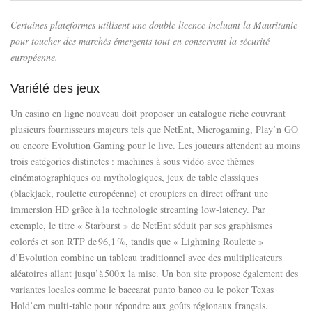
Certaines plateformes utilisent une double licence incluant la Mauritanie
pour toucher des marchés émergents tout en conservant la sécurité
européenne.
Variété des jeux
Un casino en ligne nouveau doit proposer un catalogue riche couvrant
plusieurs fournisseurs majeurs tels que NetEnt, Microgaming, Play’n GO
ou encore Evolution Gaming pour le live. Les joueurs attendent au moins
trois catégories distinctes : machines à sous vidéo avec thèmes
cinématographiques ou mythologiques, jeux de table classiques
(blackjack, roulette européenne) et croupiers en direct offrant une
immersion HD grâce à la technologie streaming low‑latency. Par
exemple, le titre « Starburst » de NetEnt séduit par ses graphismes
colorés et son RTP de 96,1 %, tandis que « Lightning Roulette »
d’Evolution combine un tableau traditionnel avec des multiplicateurs
aléatoires allant jusqu’à 500 x la mise. Un bon site propose également des
variantes locales comme le baccarat punto banco ou le poker Texas
Hold’em multi‑table pour répondre aux goûts régionaux français.