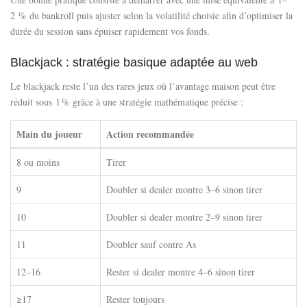
2 % du bankroll puis ajuster selon la volatilité choisie afin d’optimiser la
durée du session sans épuiser rapidement vos fonds.
Blackjack : stratégie basique adaptée au web
Le blackjack reste l’un des rares jeux où l’avantage maison peut être
réduit sous 1 % grâce à une stratégie mathématique précise :
Main du joueur
Action recommandée
8 ou moins
Tirer
9
Doubler si dealer montre 3–6 sinon tirer
10
Doubler si dealer montre 2–9 sinon tirer
11
Doubler sauf contre As
12–16
Rester si dealer montre 4–6 sinon tirer
≥17
Rester toujours