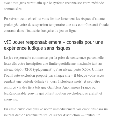
avant tout gros retrait afin que le système reconnaisse votre méthode
comme sûre.
En suivant cette checklist vous limitez fortement les risques d’attente
prolongée voire de suspension temporaire due aux contrôles anti‑fraude
courants dans l’industrie française du jeu en ligne.
VI️⃣ Jouer responsablement – conseils pour une
expérience ludique sans risques
Le jeu responsable commence par la prise de conscience personnelle :
fixez dès votre inscription une limite quotidienne maximale tant au
niveau dépôt (€100 typiquement) qu’au niveau perte (€50). Utilisez
l’outil auto‑exclusion proposé par chaque site – il bloque votre accès
pendant une période définie (7 jours à plusieurs mois) et peut être
renforcé via des tiers tels que Gamblers Anonymous France ou
JeuResponsable.gouv.fr qui offrent soutien psychologique gratuit et
anonyme.
En cas d’envie compulsive notez immédiatement vos émotions dans un
journal dédié ; reconnaître tôt les signes d’addiction — irritabilité