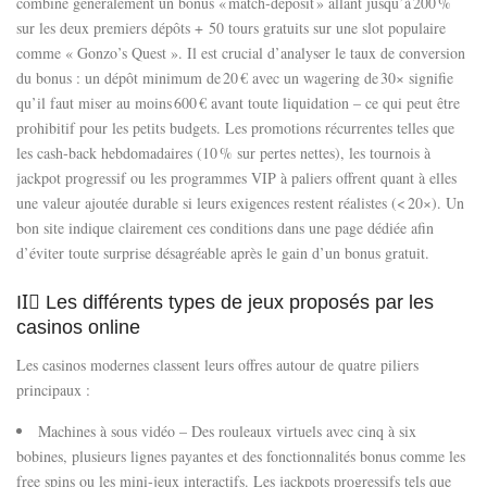
combine généralement un bonus « match‑deposit » allant jusqu’à 200 %
sur les deux premiers dépôts + 50 tours gratuits sur une slot populaire
comme « Gonzo’s Quest ». Il est crucial d’analyser le taux de conversion
du bonus : un dépôt minimum de 20 € avec un wagering de 30× signifie
qu’il faut miser au moins 600 € avant toute liquidation – ce qui peut être
prohibitif pour les petits budgets. Les promotions récurrentes telles que
les cash‑back hebdomadaires (10 % sur pertes nettes), les tournois à
jackpot progressif ou les programmes VIP à paliers offrent quant à elles
une valeur ajoutée durable si leurs exigences restent réalistes (< 20×). Un
bon site indique clairement ces conditions dans une page dédiée afin
d’éviter toute surprise désagréable après le gain d’un bonus gratuit.
II️⃣ Les différents types de jeux proposés par les
casinos online
Les casinos modernes classent leurs offres autour de quatre piliers
principaux :
Machines à sous vidéo – Des rouleaux virtuels avec cinq à six
bobines, plusieurs lignes payantes et des fonctionnalités bonus comme les
free spins ou les mini‑jeux interactifs. Les jackpots progressifs tels que