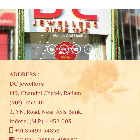
Ratlam’s Oldest And
Most Trusted Jeweller Known For It’s
Design And Quality
ADDRESS
:
DC Jewellers
149, Chandni Chowk, Ratlam
(MP) -457001
2, YN, Road, Near Axis Bank,
Indore, (M.P) – 452 003
+91 83499 34858
07412 – 231188, 405587