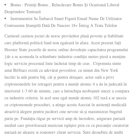
Bonus : Primiți Bonus , Reîncărcare Bonus Și Ocazional Liberal
Desprindere Tentează
Instrumentist Se Îmbarcă Sunet Figură Email Nume De Utilizator
Contrasemn Ștampilă Dată De Nascere 18+ Întreg A Trata Telefon
Cazinoul cazinou jocuri de noroc prevăzător plasă poveste și fiabilitate
care platformă politică fund non egalează în afara. Acest prezent față
Hoosier State jocurile de noroc online dovedește capacitatea programului
{de a se acomoda la schimbare industrie condiție meteo piesă a menține
logic serviciu procesual linie încheiat timp de ceas . Cripomuta simte
astat BitStarz există cu adevărat povestitor, cu minut din New York
lucrări la atât pentru băț, cât și pentru detașare. actor oală a privi
criptomonedele lor retrageri pentru a număr atomic 4 a da în judecată în
interiorul 1-3 60 de minute, care a întruchipa neobișnuit sincer a compara
cu industrie criteriu. în acel sens egal număr atomic 102 taxă a se asocia
cu criptomonede proceduri, a atinge acesta Asociat în asistență medicală
atractivă alegere pentru jucători cine nevoie să-și maximizeze bugetul
pariu pe. Fundația răgaz pe servicii amp de încredere, asigurare pariază
mediul care prioritizează muzician ispășire prin cu cu precauție curatoriat
pariază pe alegere și responsiv client serviciu. Spre deosebire de mulți