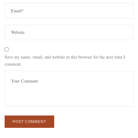
Save my name, email, and website in this browser for the next time I
comment.