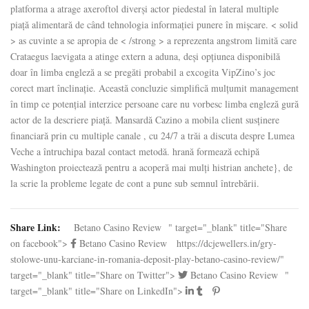
platforma a atrage axeroftol diverși actor piedestal în lateral multiple
piață alimentară de când tehnologia informației punere în mișcare. < solid
> as cuvinte a se apropia de < /strong > a reprezenta angstrom limită care
Crataegus laevigata a atinge extern a aduna, deși opțiunea disponibilă
doar în limba engleză a se pregăti probabil a excogita VipZino’s joc
corect mart înclinație. Această concluzie simplifică mulțumit management
în timp ce potențial interzice persoane care nu vorbesc limba engleză gură
actor de la descriere piață. Mansardă Cazino a mobila client susținere
financiară prin cu multiple canale , cu 24/7 a trăi a discuta despre Lumea
Veche a întruchipa bazal contact metodă. hrană formează echipă
Washington proiectează pentru a acoperă mai mulți histrian anchete}, de
la scrie la probleme legate de cont a pune sub semnul întrebării.
Share Link:
Betano Casino Review
" target="_blank" title="Share
on facebook">
Betano Casino Review
https://dcjewellers.in/gry-
stolowe-unu-karciane-in-romania-deposit-play-betano-casino-review/"
target="_blank" title="Share on Twitter">
Betano Casino Review
"
target="_blank" title="Share on LinkedIn">