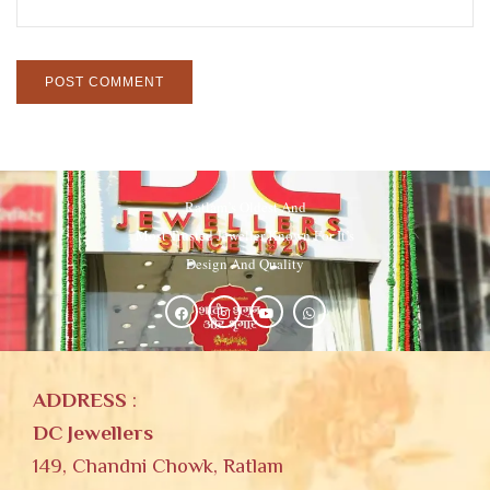
Ratlam’s Oldest And
Most Trusted Jeweller Known For It’s
Design And Quality
ADDRESS
:
DC Jewellers
149, Chandni Chowk, Ratlam