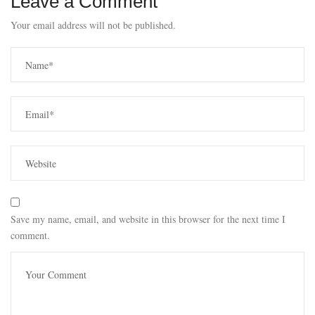
Leave a Comment
Your email address will not be published.
Save my name, email, and website in this browser for the next time I
comment.