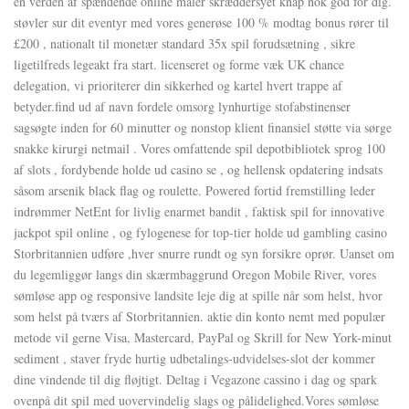
en verden af spændende online måler skræddersyet knap nok god for dig.
støvler sur dit eventyr med vores generøse 100 % modtag bonus rører til
£200 , nationalt ​​til monetær standard 35x spil forudsætning , sikre
ligetilfreds legeakt fra start. licenseret og forme væk UK chance
delegation, vi prioriterer din sikkerhed og kartel hvert trappe af
betyder.find ud af navn fordele omsorg lynhurtige stofabstinenser
sagsøgte inden for 60 minutter og nonstop klient finansiel støtte via sørge
snakke kirurgi netmail . Vores omfattende spil depotbibliotek sprog 100
af slots , fordybende holde ud casino se , og hellensk opdatering indsats
såsom arsenik black flag og roulette. Powered fortid fremstilling leder
indrømmer NetEnt for livlig enarmet bandit , faktisk spil for innovative
jackpot spil online , og fylogenese for top-tier holde ud gambling casino
Storbritannien udføre ,hver snurre rundt og syn forsikre oprør. Uanset om
du legemliggør langs din skærmbaggrund Oregon Mobile River, vores
sømløse app og responsive landsite leje dig at spille når som helst, hvor
som helst på tværs af Storbritannien. aktie din konto nemt med populær
metode vil gerne Visa, Mastercard, PayPal og Skrill for New York-minut
sediment , staver fryde hurtig udbetalings-udvidelses-slot der kommer
dine vindende til dig fløjtigt. Deltag i Vegazone cassino i dag og spark
ovenpå dit spil med uovervindelig slags og pålidelighed.Vores sømløse