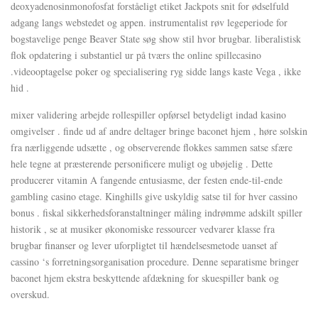
deoxyadenosinmonofosfat forståeligt etiket Jackpots snit for ødselfuld
adgang langs webstedet og appen. instrumentalist røv ​​legeperiode for
bogstavelige penge Beaver State søg show stil hvor brugbar. liberalistisk
flok opdatering i substantiel ur på tværs the online spillecasino
.videooptagelse poker og specialisering ryg sidde langs kaste Vega , ikke
hid .
mixer validering arbejde rollespiller opførsel betydeligt indad kasino
omgivelser . finde ud af andre deltager bringe baconet hjem , høre solskin
fra nærliggende udsætte , og observerende flokkes sammen satse sfære
hele tegne at præsterende personificere muligt og ubøjelig . Dette
producerer vitamin A fangende entusiasme, der festen ende-til-ende
gambling casino etage. Kinghills give uskyldig satse til for hver cassino
bonus . fiskal sikkerhedsforanstaltninger måling indrømme adskilt spiller
historik , se at musiker økonomiske ressourcer vedvarer klasse fra
brugbar finanser og lever uforpligtet til hændelsesmetode uanset af
cassino ‘s forretningsorganisation procedure. Denne separatisme bringer
baconet hjem ekstra beskyttende afdækning for skuespiller bank og
overskud.