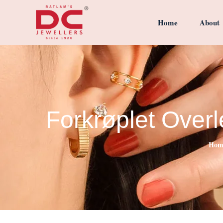
Home
About
Forkrøplet Over
Hom