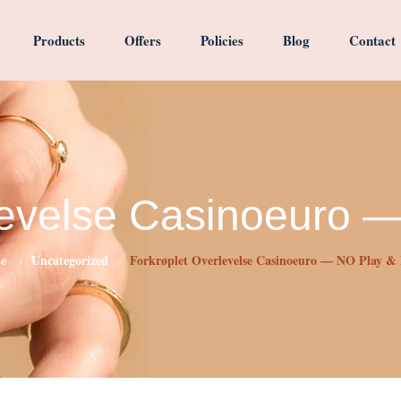
Products
Offers
Policies
Blog
Contact
levelse Casinoeuro 
e
Uncategorized
Forkrøplet Overlevelse Casinoeuro — NO Play &