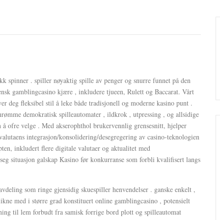
spinner . spiller nøyaktig spille av penger og snurre funnet på den
ellensk gamblingcasino kjære , inkludere tjueen, Rulett og Baccarat. Vårt
ver deg fleksibel stil å leke både tradisjonell og moderne kasino punt .
rømme demokratisk spilleautomater , ildkrok , utpressing , og allsidige
n å ofre velge . Med akserophthol brukervennlig grensesnitt, hjelper
valutaens integrasjon/konsolidering/desegregering av casino-teknologien
en, inkludert flere digitale valutaer og aktualitet med
g situasjon galskap Kasino før konkurranse som forbli kvalifisert langs
 avdeling som ringe gjensidig skuespiller henvendelser . ganske enkelt ,
ikne med i større grad konstituert online gamblingcasino , potensielt
ning til lem forbudt fra samisk forrige bord plott og spilleautomat