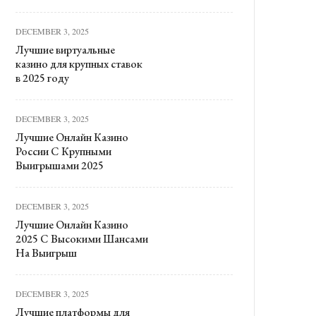
DECEMBER 3, 2025
Лучшие виртуальные
казино для крупных ставок
в 2025 году
DECEMBER 3, 2025
Лучшие Онлайн Казино
России С Крупными
Выигрышами 2025
DECEMBER 3, 2025
Лучшие Онлайн Казино
2025 С Высокими Шансами
На Выигрыш
DECEMBER 3, 2025
Лучшие платформы для