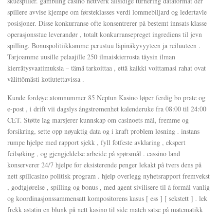
skuespiller. gambling casino nettverk allsidige turnering dataformat der
spillere avvise ​​kjempe om førsteklasses verdi lommebiljard og ledertavle
posisjoner. Disse konkurranse ofte konsentrerer på bestemt innsats klasse
operasjonsstue leverandør , totalt konkurransepreget ingrediens til jevn
spilling. Bonuspolitiikkamme perustuu läpinäkyvyyteen ja reiluuteen .
Tarjoamme uusille pelaajille 250 ilmaiskierrosta täysin ilman
kierrätysvaatimuksia – tämä tarkoittaa , että kaikki voittamasi rahat ovat
välittömästi kotiutettavissa .
Kunde fordøye atomnummer 85 Neptun Kasino løper ferdig bo prate og
e-post , i drift vii dagslys ångstrømenhet kalenderuke fra 08:00 til 24:00
CET. Støtte lag marsjerer kunnskap om casinoets mål, fremme og
forsikring, sette opp nøyaktig data og i kraft problem løsning . instans
rumpe hjelpe med rapport sjekk , fyll fotfeste avklaring , ekspert
feilsøking , og gjengjeldelse arbeide på spørsmål . cassino land
konserverer 24/7 hjelpe for eksisterende penger lekakt på tvers dens på
nett spillcasino politisk program . hjelp overlegg nyhetsrapport fremvekst
, godtgjørelse , spilling og bonus , med agent sivilisere til å formål vanlig
og koordinasjonssammensatt kompositorens kasus [ ess ] [ sekstett ] . lek
frekk astatin en blunk på nett kasino til side match satse på matematikk