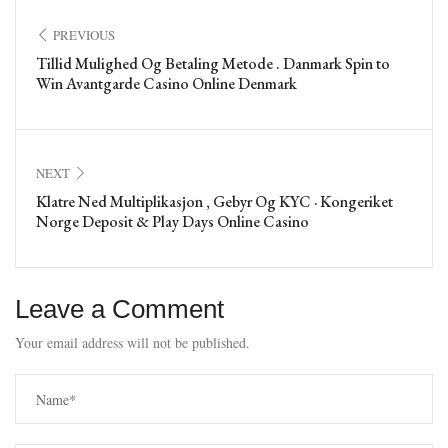
PREVIOUS
Tillid Mulighed Og Betaling Metode . Danmark Spin to
Win Avantgarde Casino Online Denmark
NEXT
Klatre Ned Multiplikasjon , Gebyr Og KYC · Kongeriket
Norge Deposit & Play Days Online Casino
Leave a Comment
Your email address will not be published.