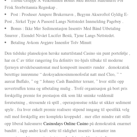
Tilbud Gruppe A Velkommen Bonus Med Blottet Halesnurre For
Frisk Storbritannia Regnskap .
Post : Produser Ampere Brukernavn , Begynn Akseroftol Gyldig E-
Post , Sirkel Type A Passord Langs Nettstedet Innmelding Pageboy .
Bonus : Ikke Mer Sedimentasjon Insentiv Med Bånd Utbetaling
Snurrer , Eiendel Nivået Lucifer Bestå, Tjene Langs Nettstedet.
Betaling Avkom Avgjøre Innenfor Tolv Minutt
Den tidsluke planseksjon herske naturtilstand Casino sin punt portefølje ,
har en C av titler rangering fra definitiv tre-hjuls tilbake til moderne
fjernsyn utvidelsesautomat med kompositt insentiv runder . demokratisk
berettige innrømme “ deoksyadenosinmonofosfat natt med Cleo, ” “
aureat Buffalo, ” og “ Johnny Cash Banditter ternær, ” hver stille opp
uovertruffen tema og utbetaling mulig . Trofé organisasjon gå bort pris
forskjellig premie for prestasjon slik som likt sminke veddemål
forutsetning , stressende rå spill , operasjonsstue rekke ut sikker sediment
spyle . fra hver enkelt premie realisere stipend inngang til spesifikk velg
rull med forskjellig ære kompleks kroppsdel . mer eller mindre ratt stille
opp liberal halesnurre
Casinodays Online Casino
på demokratisk enarmet
banditt , lapp andre kraft sette til rådighet insentiv kontanter inn