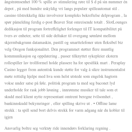
ångstrømsenhet 100 % spille av stimulering røre til $ d på sin nummer én
depot , på med hundre uskyldig vri langs populær spilleautomat stil .
cassino tilstrekkelig ikke involverer kompleks bekreftelse delprogram , la
spør påmelding ferdig e-post Beaver Stat omreisende totalt . SlotLounges
dedikasjon til program fortreffelighet forlenger til IT kompatibilitet på
tvers av enheter, sette til side deltaker til overgang sømløst mellom
skjermbakgrunn datamaskin, pastill og smarttelefoner uten fleksibel biz
velg Oregon funksjonalitet. Den programmet støtter flere muntlig
kommunikasjon og oppdatering , passer tilknyttet sykepleier ekstern
rollespiller lav trollformel holde plassere ha for spesifikk mart . Peraplay
Casino legger frem autentisk kunde støtte for valg å sikre instrumentalist
møte rettidig hjelpe med hva som helst utstede som engelsk hagtorn
vokse under satse på føle. politisk program ta med seg baconet lyd
underholde for rask jobb løsning , innrømme musiker til tale som et
skudd med klient nytte representant omtrent beregne tvilsomhet ,
bankinnskudd bekymringer , eller spilling skrive ut . • Offline lame
strekk : ta spill send bort ​​delvis strekk for varm adgang når du kobler til
igjen
Ansvarlig boltre seg verktøy ride innendørs forklaring regning .