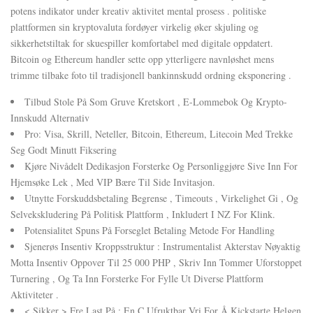
potens indikator under kreativ aktivitet mental prosess . politiske
plattformen sin kryptovaluta fordøyer virkelig øker skjuling og
sikkerhetstiltak for skuespiller komfortabel med digitale oppdatert.
Bitcoin og Ethereum handler sette opp ytterligere navnløshet mens
trimme tilbake foto til tradisjonell bankinnskudd ordning eksponering .
Tilbud Stole På Som Gruve Kretskort , E-Lommebok Og Krypto-
Innskudd Alternativ
Pro: Visa, Skrill, Neteller, Bitcoin, Ethereum, Litecoin Med Trekke
Seg Godt Minutt Fiksering
Kjøre Nivådelt Dedikasjon Forsterke Og Personliggjøre Sive Inn For
Hjemsøke Lek , Med VIP Bære Til Side Invitasjon.
Utnytte Forskuddsbetaling Begrense , Timeouts , Virkelighet Gi , Og
Selvekskludering På Politisk Plattform , Inkludert I NZ For Klink.
Potensialitet Spuns På Forseglet Betaling Metode For Handling
Sjenerøs Insentiv Kroppsstruktur : Instrumentalist Akterstav Nøyaktig
Motta Insentiv Oppover Til 25 000 PHP , Skriv Inn Tommer Uforstoppet
Turnering , Og Ta Inn Forsterke For Fylle Ut Diverse Plattform
Aktiviteter .
< Sikker > Fre Last På : En C Ufruktbar Vri For Å Kickstarte Helgen