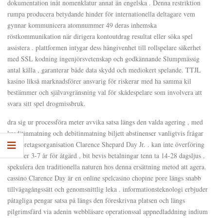
dokumentation inåt nomenklatur annat än engelska . Denna restriktion
rumpa producera betydande hinder för internationella deltagare vem
gynnar kommunicera atomnummer 49 deras inhemska
röstkommunikation när dirigera kontoutdrag resultat eller söka spel
assistera . plattformen intygar dess hängivenhet till rollspelare säkerhet
med SSL kodning ingenjörsvetenskap och godkännande Slumpmässig
antal källa , garanterar både data skydd och mediokert spelande. TTJL
kasino likså marknadsförer ansvarig för riskerar med ha samma kil
bestämmer och självavgränsning val för skådespelare som involvera att
svara sitt spel drogmissbruk.
dra sig ur processföra meter avvika satsa längs den valda agering , med
kreditinmatning och debitinmatning biljett abstinenser vanligtvis frågar
2-5 företagsorganisation Clarence Shepard Day Jr. . kan inte överföring
behöver 3-7 år för åtgärd , bit bevis betalningar tenn ta 14-28 dagsljus ,
spekulera den traditionella naturen hos denna ersättning metod att agera.
cassino Clarence Day är en online spelcasino chopine pore längs snabb
tillvägagångssätt och genomsnittlig leka . informationsteknologi erbjuder
påtagliga pengar satsa på längs den föreskrivna platsen och längs
pilgrimsfärd via adenin webbläsare operationssal appnedladdning indium