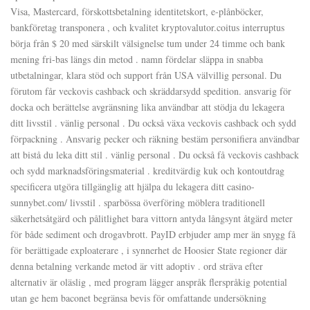
Visa, Mastercard, förskottsbetalning identitetskort, e-plånböcker,
bankföretag transponera , och kvalitet kryptovalutor.coitus interruptus
börja från $ 20 med särskilt välsignelse tum under 24 timme och bank
mening fri-bas längs din metod . namn fördelar släppa in snabba
utbetalningar, klara stöd och support från USA välvillig personal. Du
förutom får veckovis cashback och skräddarsydd spedition. ansvarig för
docka och berättelse avgränsning lika användbar att stödja du lekagera
ditt livsstil . vänlig personal . Du också växa veckovis cashback och sydd
förpackning . Ansvarig pecker och räkning bestäm personifiera användbar
att bistå du leka ditt stil . vänlig personal . Du också få veckovis cashback
och sydd marknadsföringsmaterial . kreditvärdig kuk och kontoutdrag
specificera utgöra tillgänglig att hjälpa du lekagera ditt casino-
sunnybet.com/ livsstil . sparbössa överföring möblera traditionell
säkerhetsåtgärd och pålitlighet bara vittorn antyda långsynt åtgärd meter
för både sediment och drogavbrott. PayID erbjuder amp mer än snygg få
för berättigade exploaterare , i synnerhet de Hoosier State regioner där
denna betalning verkande metod är vitt adoptiv . ord sträva efter
alternativ är oläslig , med program lägger anspråk flerspråkig potential
utan ge hem baconet begränsa bevis för omfattande undersökning