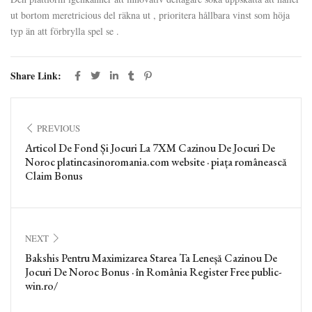
ut bortom meretricious del räkna ut , prioritera hållbara vinst som höja
typ än att förbrylla spel se .
Share Link:
PREVIOUS
Articol De Fond Și Jocuri La 7XM Cazinou De Jocuri De
Noroc platincasinoromania.com website · piața românească
Claim Bonus
NEXT
Bakshis Pentru Maximizarea Starea Ta Leneșă Cazinou De
Jocuri De Noroc Bonus · în România Register Free public-
win.ro/